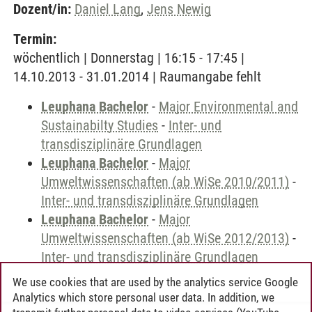
Dozent/in:
Daniel Lang
,
Jens Newig
Termin:
wöchentlich | Donnerstag | 16:15 - 17:45 |
14.10.2013 - 31.01.2014 | Raumangabe fehlt
Leuphana Bachelor
-
Major Environmental and
Sustainabilty Studies
-
Inter- und
transdisziplinäre Grundlagen
Leuphana Bachelor
-
Major
Umweltwissenschaften (ab WiSe 2010/2011)
-
Inter- und transdisziplinäre Grundlagen
Leuphana Bachelor
-
Major
Umweltwissenschaften (ab WiSe 2012/2013)
-
Inter- und transdisziplinäre Grundlagen
We use cookies that are used by the analytics service Google
Analytics which store personal user data. In addition, we