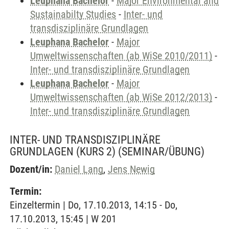
Leuphana Bachelor
-
Major Environmental and
Sustainabilty Studies
-
Inter- und
transdisziplinäre Grundlagen
Leuphana Bachelor
-
Major
Umweltwissenschaften (ab WiSe 2010/2011)
-
Inter- und transdisziplinäre Grundlagen
Leuphana Bachelor
-
Major
Umweltwissenschaften (ab WiSe 2012/2013)
-
Inter- und transdisziplinäre Grundlagen
INTER- UND TRANSDISZIPLINÄRE
GRUNDLAGEN (KURS 2)
(SEMINAR/ÜBUNG)
Dozent/in:
Daniel Lang
,
Jens Newig
Termin:
Einzeltermin | Do, 17.10.2013, 14:15 - Do,
17.10.2013, 15:45 | W 201