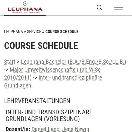
LEUPHANA
SERVICE
COURSE SCHEDULE
COURSE SCHEDULE
Start
>
Leuphana Bachelor (B.A./B.Eng./B.Sc./LL.B.)
->
Major Umweltwissenschaften (ab WiSe
2010/2011)
->
Inter- und transdisziplinäre
Grundlagen
LEHRVERANSTALTUNGEN
INTER- UND TRANSDISZIPLINÄRE
GRUNDLAGEN
(VORLESUNG)
Dozent/in:
Daniel Lang
,
Jens Newig