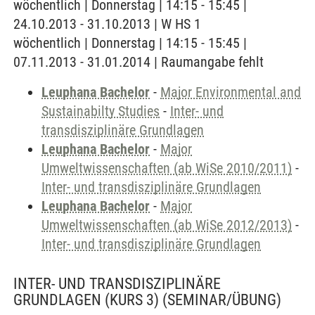
wöchentlich | Donnerstag | 14:15 - 15:45 |
24.10.2013 - 31.10.2013 | W HS 1
wöchentlich | Donnerstag | 14:15 - 15:45 |
07.11.2013 - 31.01.2014 | Raumangabe fehlt
Leuphana Bachelor
-
Major Environmental and
Sustainabilty Studies
-
Inter- und
transdisziplinäre Grundlagen
Leuphana Bachelor
-
Major
Umweltwissenschaften (ab WiSe 2010/2011)
-
Inter- und transdisziplinäre Grundlagen
Leuphana Bachelor
-
Major
Umweltwissenschaften (ab WiSe 2012/2013)
-
Inter- und transdisziplinäre Grundlagen
INTER- UND TRANSDISZIPLINÄRE
GRUNDLAGEN (KURS 3)
(SEMINAR/ÜBUNG)