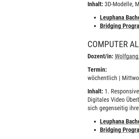
Inhalt:
3D-Modelle, M
Leuphana Bach
Bridging Progr
COMPUTER AL
Dozent/in:
Wolfgang
Termin:
wöchentlich | Mittwo
Inhalt:
1. Responsive 
Digitales Video Über
sich gegenseitig ihr
Leuphana Bach
Bridging Progr