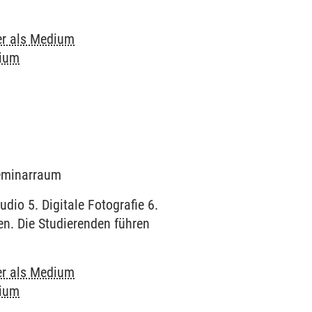
r als Medium
dium
Seminarraum
dio 5. Digitale Fotografie 6.
en. Die Studierenden führen
r als Medium
dium