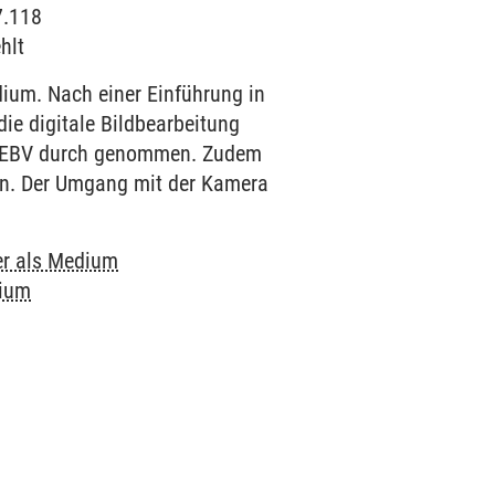
7.118
hlt
dium. Nach einer Einführung in
die digitale Bildbearbeitung
r EBV durch genommen. Zudem
hen. Der Umgang mit der Kamera
r als Medium
dium