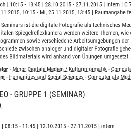
h | 10:15 - 13:45 | 28.10.2015 - 27.11.2015 | intern | C 
5.11.2015, 10:15 - Mi, 25.11.2015, 13:45 | Raumangabe fe
eminars ist die digitale Fotografie als technisches Me
igitalen Spiegelreflexkamera werden weitere Themen, wie 
Programmen sowie verschiedene Arbeitsumgebungen de
rschiede zwischen analoger und digitaler Fotografie ge
 des Bildmaterials wird anhand von Übungen umgesetzt.
elor
-
Minor Digitale Medien / Kulturinformatik
-
Compute
am
-
Humanities and Social Sciences
-
Computer als Me
EO - GRUPPE 1
(SEMINAR)
t
 | 08:15 - 11:45 | 12.10.2015 - 27.11.2015 | intern