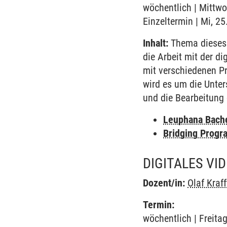
wöchentlich | Mittwoc
Einzeltermin | Mi, 2
Inhalt:
Thema dieses S
die Arbeit mit der d
mit verschiedenen 
wird es um die Unte
und die Bearbeitung
Leuphana Bach
Bridging Progr
DIGITALES VID
Dozent/in:
Olaf Kraff
Termin:
wöchentlich | Freitag