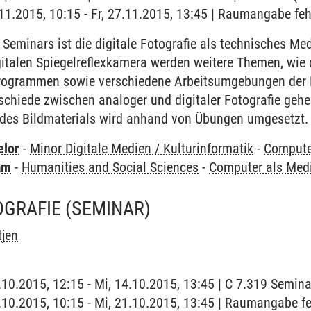
7.11.2015, 10:15 - Fr, 27.11.2015, 13:45 | Raumangabe feh
eminars ist die digitale Fotografie als technisches Me
igitalen Spiegelreflexkamera werden weitere Themen, wie 
Programmen sowie verschiedene Arbeitsumgebungen de
rschiede zwischen analoger und digitaler Fotografie ge
 des Bildmaterials wird anhand von Übungen umgesetzt.
elor
-
Minor Digitale Medien / Kulturinformatik
-
Compute
am
-
Humanities and Social Sciences
-
Computer als Me
OGRAFIE
(SEMINAR)
tjen
4.10.2015, 12:15 - Mi, 14.10.2015, 13:45 | C 7.319 Semin
1.10.2015, 10:15 - Mi, 21.10.2015, 13:45 | Raumangabe fe