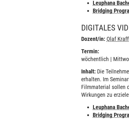
Leuphana Bach
Bridging Progr
DIGITALES VI
Dozent/in:
Olaf Kraff
Termin:
wöchentlich | Mittwoc
Inhalt:
Die Teilnehme
erhalten. Im Semina
Filmmaterial sollen 
Wirkungen zu erziele
Leuphana Bach
Bridging Progr