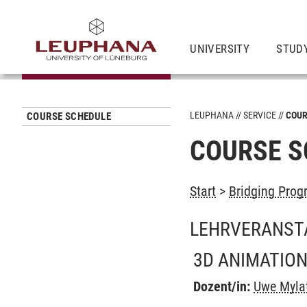
UNIVERSITY
STUD
LEUPHANA
SERVICE
COUR
COURSE SCHEDULE
COURSE S
Start
>
Bridging Prog
LEHRVERANST
3D ANIMATIO
Dozent/in:
Uwe Myla