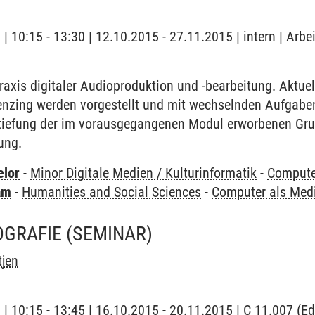
 | 10:15 - 13:30 | 12.10.2015 - 27.11.2015 | intern | Arb
axis digitaler Audioproduktion und -bearbeitung. Aktuel
enzing werden vorgestellt und mit wechselnden Aufgabe
rtiefung der im vorausgegangenen Modul erworbenen Gru
ung.
elor
-
Minor Digitale Medien / Kulturinformatik
-
Compute
am
-
Humanities and Social Sciences
-
Computer als Me
OGRAFIE
(SEMINAR)
tjen
 | 10:15 - 13:45 | 16.10.2015 - 20.11.2015 | C 11.007 (E