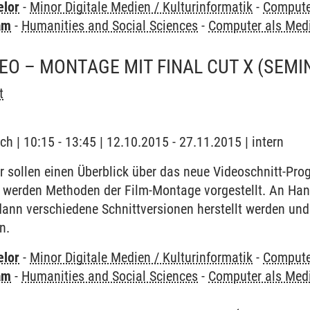
elor
-
Minor Digitale Medien / Kulturinformatik
-
Compute
am
-
Humanities and Social Sciences
-
Computer als Me
DEO – MONTAGE MIT FINAL CUT X
(SEMI
t
h | 10:15 - 13:45 | 12.10.2015 - 27.11.2015 | intern
r sollen einen Überblick über das neue Videoschnitt-Pr
r werden Methoden der Film-Montage vorgestellt. An H
dann verschiedene Schnittversionen herstellt werden un
n.
elor
-
Minor Digitale Medien / Kulturinformatik
-
Compute
am
-
Humanities and Social Sciences
-
Computer als Me