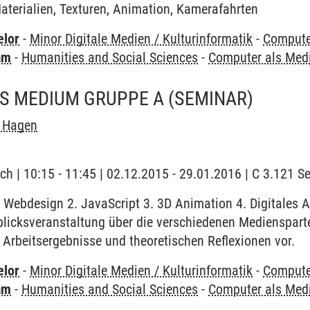
aterialien, Texturen, Animation, Kamerafahrten
elor
-
Minor Digitale Medien / Kulturinformatik
-
Compute
am
-
Humanities and Social Sciences
-
Computer als Me
S MEDIUM GRUPPE A
(SEMINAR)
 Hagen
ch | 10:15 - 11:45 | 02.12.2015 - 29.01.2016 | C 3.121 
Webdesign 2. JavaScript 3. 3D Animation 4. Digitales Au
blicksveranstaltung über die verschiedenen Medienspart
e Arbeitsergebnisse und theoretischen Reflexionen vor.
elor
-
Minor Digitale Medien / Kulturinformatik
-
Compute
am
-
Humanities and Social Sciences
-
Computer als Me