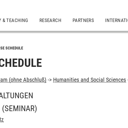
Y & TEACHING
RESEARCH
PARTNERS
INTERNAT
SE SCHEDULE
CHEDULE
ram (ohne Abschluß)
->
Humanities and Social Sciences
ALTUNGEN
N
(SEMINAR)
tz