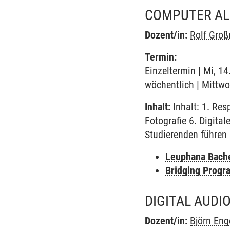
COMPUTER AL
Dozent/in:
Rolf Gro
Termin:
Einzeltermin | Mi, 1
wöchentlich | Mittwo
Inhalt:
Inhalt: 1. Res
Fotografie 6. Digita
Studierenden führen 
Leuphana Bach
Bridging Progr
DIGITAL AUDI
Dozent/in:
Björn Eng