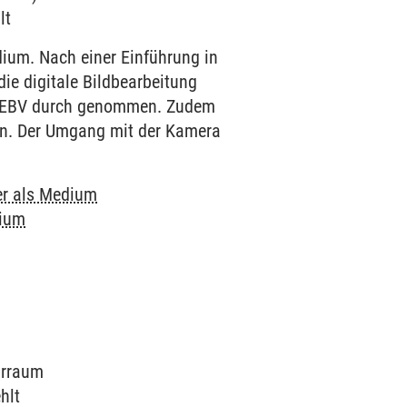
lt
dium. Nach einer Einführung in
die digitale Bildbearbeitung
r EBV durch genommen. Zudem
hen. Der Umgang mit der Kamera
r als Medium
dium
arraum
hlt