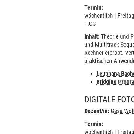
Termin:
wöchentlich | Freitag
1.OG
Inhalt:
Theorie und Pr
und Multitrack-Sequ
Rechner erprobt. Ve
praktischen Anwend
Leuphana Bach
Bridging Progr
DIGITALE FOT
Dozent/in:
Gesa Wol
Termin:
wöchentlich | Freitag