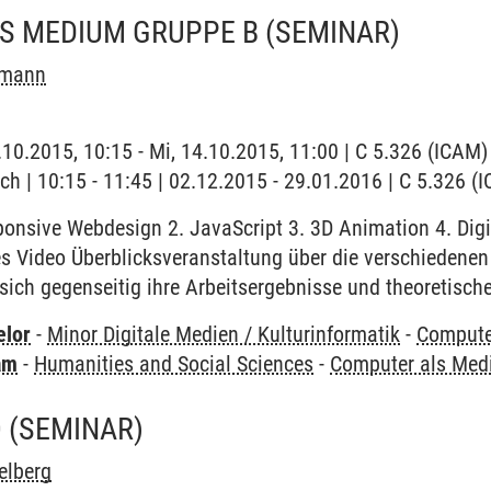
S MEDIUM GRUPPE B
(SEMINAR)
ßmann
4.10.2015, 10:15 - Mi, 14.10.2015, 11:00 | C 5.326 (ICAM)
ch | 10:15 - 11:45 | 02.12.2015 - 29.01.2016 | C 5.326 (
ponsive Webdesign 2. JavaScript 3. 3D Animation 4. Digi
les Video Überblicksveranstaltung über die verschiedene
sich gegenseitig ihre Arbeitsergebnisse und theoretische
elor
-
Minor Digitale Medien / Kulturinformatik
-
Compute
am
-
Humanities and Social Sciences
-
Computer als Me
O
(SEMINAR)
elberg