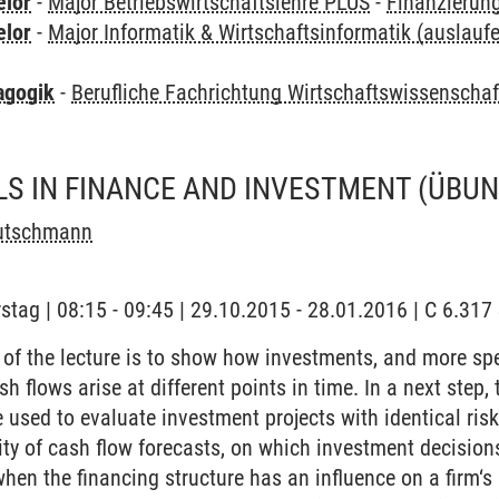
elor
-
Major Betriebswirtschaftslehre PLUS
-
Finanzierung
elor
-
Major Informatik & Wirtschaftsinformatik (auslauf
agogik
-
Berufliche Fachrichtung Wirtschaftswissenscha
S IN FINANCE AND INVESTMENT
(ÜBUN
utschmann
stag | 08:15 - 09:45 | 29.10.2015 - 28.01.2016 | C 6.31
 of the lecture is to show how investments, and more spe
h flows arise at different points in time. In a next step, 
 used to evaluate investment projects with identical risk
lity of cash flow forecasts, on which investment decision
hen the financing structure has an influence on a firm‘s 