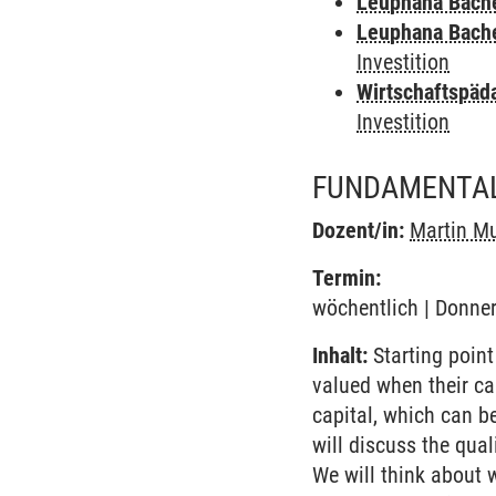
Leuphana Bach
Leuphana Bach
Investition
Wirtschaftspäd
Investition
FUNDAMENTAL
Dozent/in:
Martin M
Termin:
wöchentlich | Donner
Inhalt:
Starting point
valued when their cas
capital, which can be
will discuss the qua
We will think about w