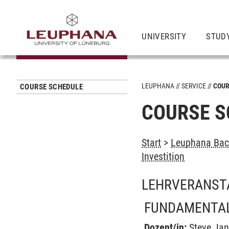
UNIVERSITY
STUD
LEUPHANA
SERVICE
COUR
COURSE SCHEDULE
COURSE S
Start
>
Leuphana Bach
Investition
LEHRVERANST
FUNDAMENTAL
Dozent/in:
Steve Jan