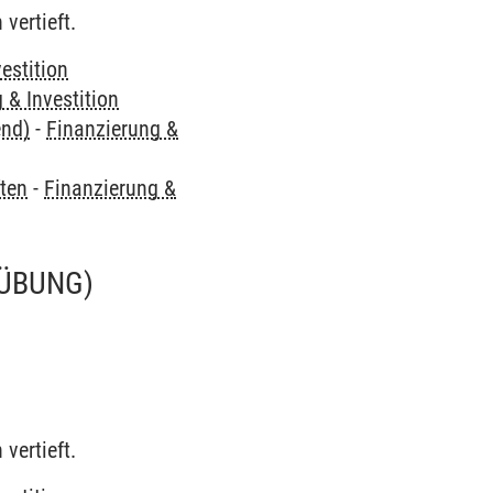
vertieft.
estition
 & Investition
end)
-
Finanzierung &
ften
-
Finanzierung &
(ÜBUNG)
vertieft.