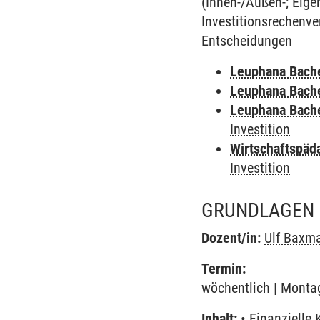
(Innen-/Außen-; Eige
Investitionsrechenve
Entscheidungen
Leuphana Bach
Leuphana Bach
Leuphana Bach
Investition
Wirtschaftspäd
Investition
GRUNDLAGEN 
Dozent/in:
Ulf Baxm
Termin:
wöchentlich | Montag
Inhalt:
• Finanzielle 