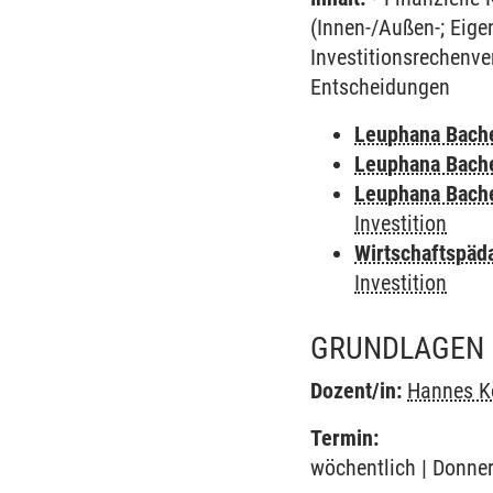
(Innen-/Außen-; Eige
Investitionsrechenve
Entscheidungen
Leuphana Bach
Leuphana Bach
Leuphana Bach
Investition
Wirtschaftspäd
Investition
GRUNDLAGEN 
Dozent/in:
Hannes K
Termin:
wöchentlich | Donner