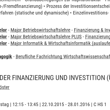
n-/Fremdfinanzierung) • Prozess der Investitionsentsche
rfahren (statische und dynamische) • Einzelinvestitions
elor
-
Major Betriebswirtschaftslehre
-
Finanzierung & Inv
elor
-
Major Betriebswirtschaftslehre PLUS
-
Finanzierung
elor
-
Major Informatik & Wirtschaftsinformatik (auslauf
agogik
-
Berufliche Fachrichtung Wirtschaftswissenscha
DER FINANZIERUNG UND INVESTITION
öster
stag | 12:15 - 13:45 | 22.10.2015 - 28.01.2016 | C HS 1