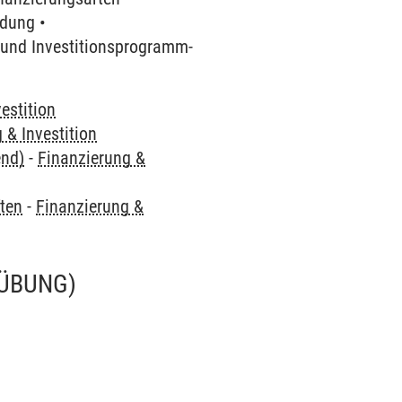
idung •
- und Investitionsprogramm-
estition
 & Investition
end)
-
Finanzierung &
ften
-
Finanzierung &
(ÜBUNG)