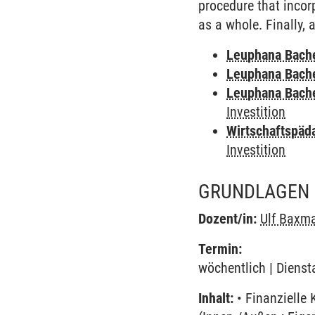
procedure that incor
as a whole. Finally, 
Leuphana Bach
Leuphana Bach
Leuphana Bach
Investition
Wirtschaftspäd
Investition
GRUNDLAGEN 
Dozent/in:
Ulf Baxm
Termin:
wöchentlich | Dienst
Inhalt:
• Finanzielle 