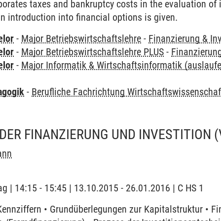
porates taxes and bankruptcy costs in the evaluation of
an introduction into financial options is given.
elor
-
Major Betriebswirtschaftslehre
-
Finanzierung & Inv
elor
-
Major Betriebswirtschaftslehre PLUS
-
Finanzierung
elor
-
Major Informatik & Wirtschaftsinformatik (auslauf
agogik
-
Berufliche Fachrichtung Wirtschaftswissenscha
DER FINANZIERUNG UND INVESTITION
ann
ag | 14:15 - 15:45 | 13.10.2015 - 26.01.2016 | C HS 1
Kennziffern • Grundüberlegungen zur Kapitalstruktur • F