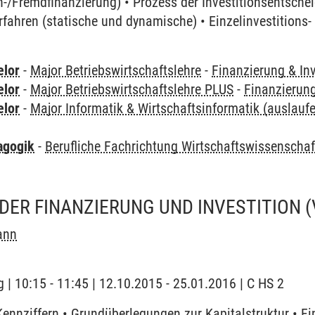
n-/Fremdfinanzierung) • Prozess der Investitionsentsche
rfahren (statische und dynamische) • Einzelinvestitions
elor
-
Major Betriebswirtschaftslehre
-
Finanzierung & Inv
elor
-
Major Betriebswirtschaftslehre PLUS
-
Finanzierung
elor
-
Major Informatik & Wirtschaftsinformatik (auslauf
agogik
-
Berufliche Fachrichtung Wirtschaftswissenscha
DER FINANZIERUNG UND INVESTITION
ann
 | 10:15 - 11:45 | 12.10.2015 - 25.01.2016 | C HS 2
Kennziffern • Grundüberlegungen zur Kapitalstruktur • F