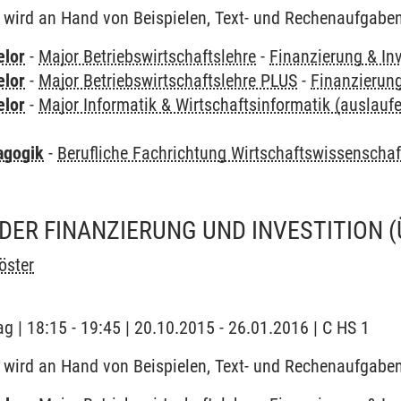
wird an Hand von Beispielen, Text- und Rechenaufgaben 
elor
-
Major Betriebswirtschaftslehre
-
Finanzierung & Inv
elor
-
Major Betriebswirtschaftslehre PLUS
-
Finanzierung
elor
-
Major Informatik & Wirtschaftsinformatik (auslauf
agogik
-
Berufliche Fachrichtung Wirtschaftswissenscha
DER FINANZIERUNG UND INVESTITION
öster
ag | 18:15 - 19:45 | 20.10.2015 - 26.01.2016 | C HS 1
wird an Hand von Beispielen, Text- und Rechenaufgaben 