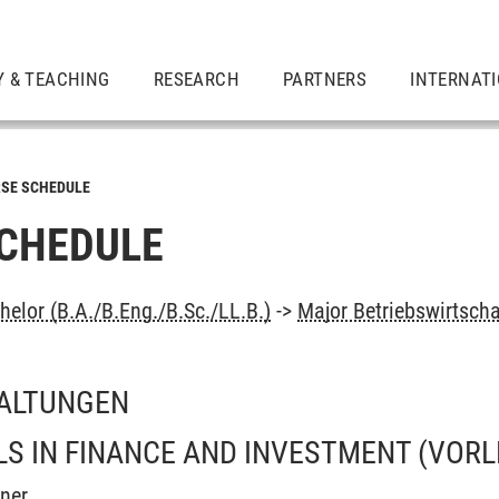
Y & TEACHING
RESEARCH
PARTNERS
INTERNAT
SE SCHEDULE
CHEDULE
elor (B.A./B.Eng./B.Sc./LL.B.)
->
Major Betriebswirtsch
ALTUNGEN
S IN FINANCE AND INVESTMENT
(VORL
ner