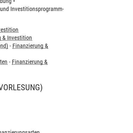
idung •
- und Investitionsprogramm-
estition
 & Investition
end)
-
Finanzierung &
ften
-
Finanzierung &
(VORLESUNG)
inanzierungsarten