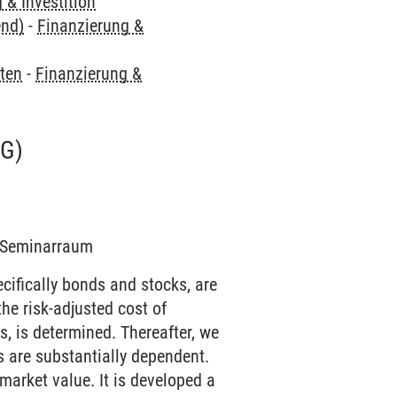
 & Investition
end)
-
Finanzierung &
ften
-
Finanzierung &
G)
7 Seminarraum
cifically bonds and stocks, are
the risk-adjusted cost of
s, is determined. Thereafter, we
s are substantially dependent.
market value. It is developed a