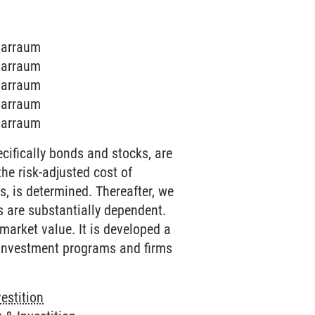
inarraum
inarraum
inarraum
inarraum
inarraum
cifically bonds and stocks, are
the risk-adjusted cost of
s, is determined. Thereafter, we
s are substantially dependent.
market value. It is developed a
 investment programs and firms
estition