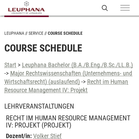
LEUPHANA
SERVICE
COURSE SCHEDULE
COURSE SCHEDULE
Start
>
Leuphana Bachelor (B.A./B.Eng./B.Sc./LL.B.)
->
Major Rechtswissenschaften (Unternehmens- und
Wirtschaftsrecht) (auslaufend)
->
Recht im Human
Resource Management IV: Projekt
LEHRVERANSTALTUNGEN
RECHT IM HUMAN RESOURCE MANAGEMENT
IV: PROJEKT
(PROJEKT)
Dozent/in:
Volker Stief