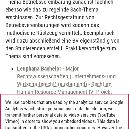
Thema Betriebsvereinbarung zunächst fachlich
ebenso wie das zu regelnde Sach-Thema
erschlossen. Zur Rechtsgestaltung von
Betriebsvereinbarungen wird sodann das
methodische Rüstzeug vermittelt. Exemplarisch
wird dazu abschließend eine BV eigenständig von
den Studierenden erstellt. Praktikervorträge zum
Thema sind vorgesehen.
Leuphana Bachelor
-
Major
Rechtswissenschaften (Unternehmens- und
Wirtschaftsrecht) (auslaufend)
-
Recht im
Human Resource Management IV: Projekt
We use cookies that are used by the analytics service Google
Analytics which store personal user data. In addition, we
transmit further personal data to video services (YouTube,
Andreea Tribel
/
30.06.2024
Vimeo) in order to show you embedded videos. This data is
transmitted to the USA, among other countries. However, the