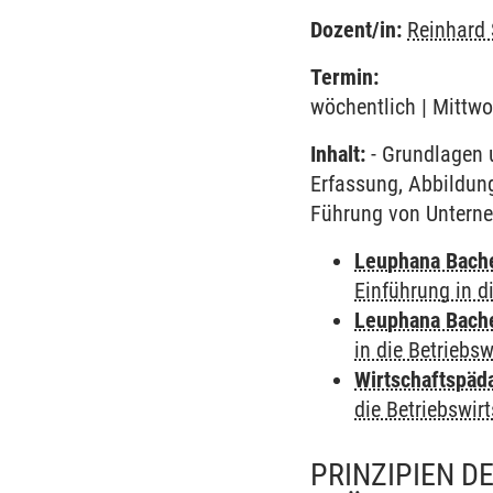
Dozent/in:
Reinhard 
Termin:
wöchentlich | Mittwo
Inhalt:
- Grundlagen u
Erfassung, Abbildun
Führung von Unterne
Leuphana Bach
Einführung in d
Leuphana Bach
in die Betriebsw
Wirtschaftspäd
die Betriebswir
PRINZIPIEN D