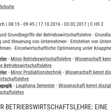
Schulte
ch | 08:15 - 09:45 | 17.10.2016 - 03.02.2017 | C HS 2
nd Grundbegriffe der Betriebswirtschaftslehre - Grundla
g und Steuerung von Unternehmen - Entstehen von Untern
hmen - Einzelwirtschaftliche Optimierung unter Knapph
elor
-
Minor Betriebswirtschaftslehre
-
Wissenschaft kenn
ie Betriebswirtschaftslehre
elor
-
Minor Produktionstechnik
-
Wissenschaft kennt dis
irtschaftslehre
agogik
-
Leuphana Semester
-
Wissenschaft kennt diszip
tschaftslehre
ER BETRIEBSWIRTSCHAFTSLEHRE: EINE