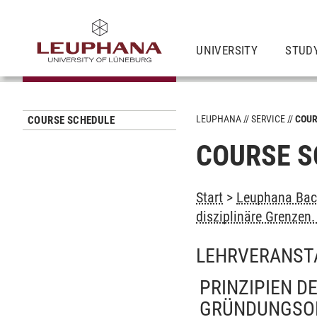
UNIVERSITY
STUD
LEUPHANA
SERVICE
COUR
COURSE SCHEDULE
COURSE S
Start
>
Leuphana Bach
disziplinäre Grenzen.
LEHRVERANST
PRINZIPIEN D
GRÜNDUNGSOR