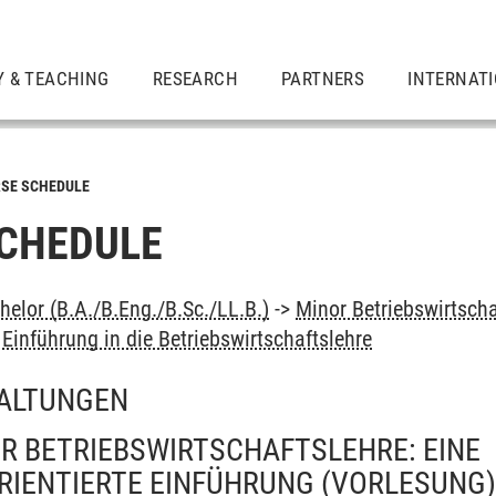
Y & TEACHING
RESEARCH
PARTNERS
INTERNAT
SE SCHEDULE
CHEDULE
elor (B.A./B.Eng./B.Sc./LL.B.)
->
Minor Betriebswirtscha
 Einführung in die Betriebswirtschaftslehre
ALTUNGEN
ER BETRIEBSWIRTSCHAFTSLEHRE: EINE
IENTIERTE EINFÜHRUNG
(VORLESUNG