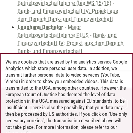
Betriebswirtschaftslehre (bis WS 15/16)
-
Bank- und Finanzwirtschaft IV: Projekt aus
dem Bereich Bank- und Finanzwirtschaft
Leuphana Bachelor
-
Major
Betriebswirtschaftslehre PLUS
-
Bank- und
Finanzwirtschaft IV: Projekt aus dem Bereich
Bank- und Finanzwirtschaft
We use cookies that are used by the analytics service Google
Analytics which store personal user data. In addition, we
transmit further personal data to video services (YouTube,
Andreea Tribel
/
30.06.2024
Vimeo) in order to show you embedded videos. This data is
transmitted to the USA, among other countries. However, the
European Court of Justice has deemed the level of data
protection in the USA, measured against EU standards, to be
CONTACT
insufficient. There is also the possibility that your data may
LEUPHANA AS EMPLOYER
then be processed by US authorities. If you click on "Use only
INTRANET
necessary cookies", the transmission described above will
not take place. For more information, please refer to our
SITE NOTICE