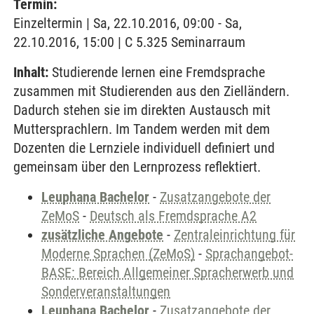
Termin:
Einzeltermin | Sa, 22.10.2016, 09:00 - Sa,
22.10.2016, 15:00 | C 5.325 Seminarraum
Inhalt:
Studierende lernen eine Fremdsprache
zusammen mit Studierenden aus den Zielländern.
Dadurch stehen sie im direkten Austausch mit
Muttersprachlern. Im Tandem werden mit dem
Dozenten die Lernziele individuell definiert und
gemeinsam über den Lernprozess reflektiert.
Leuphana Bachelor
-
Zusatzangebote der
ZeMoS
-
Deutsch als Fremdsprache A2
zusätzliche Angebote
-
Zentraleinrichtung für
Moderne Sprachen (ZeMoS)
-
Sprachangebot-
BASE: Bereich Allgemeiner Spracherwerb und
Sonderveranstaltungen
Leuphana Bachelor
-
Zusatzangebote der