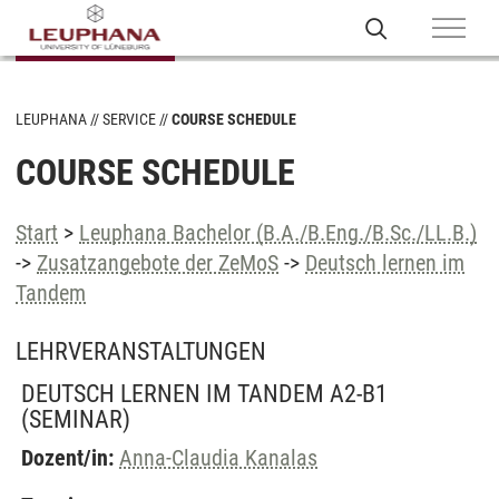
LEUPHANA
SERVICE
COURSE SCHEDULE
COURSE SCHEDULE
Start
>
Leuphana Bachelor (B.A./B.Eng./B.Sc./LL.B.)
->
Zusatzangebote der ZeMoS
->
Deutsch lernen im
Tandem
LEHRVERANSTALTUNGEN
DEUTSCH LERNEN IM TANDEM A2-B1
(SEMINAR)
Dozent/in:
Anna-Claudia Kanalas