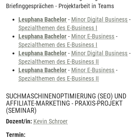
Briefinggesprächen - Projektarbeit in Teams
Leuphana Bachelor
-
Minor Digital Business
-
Spezialthemen des E-Business I
Leuphana Bachelor
-
Minor E-Business
-
Spezialthemen des E-Business I
Leuphana Bachelor
-
Minor Digital Business
-
Spezialthemen des E-Business II
Leuphana Bachelor
-
Minor E-Business
-
Spezialthemen des E-Business II
SUCHMASCHINENOPTIMIERUNG (SEO) UND
AFFILIATE-MARKETING - PRAXIS-PROJEKT
(SEMINAR)
Dozent/in:
Kevin Schroer
Termin: