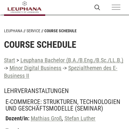
LEUPHANA
SERVICE
COURSE SCHEDULE
COURSE SCHEDULE
Start
>
Leuphana Bachelor (B.A./B.Eng./B.Sc./LL.B.)
->
Minor Digital Business
->
Spezialthemen des E-
Business II
LEHRVERANSTALTUNGEN
E-COMMERCE: STRUKTUREN, TECHNOLOGIEN
UND GESCHÄFTSMODELLE
(SEMINAR)
Dozent/in:
Mathias Groß
,
Stefan Luther