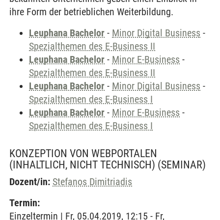
ihre Form der betrieblichen Weiterbildung.
Leuphana Bachelor
-
Minor Digital Business
-
Spezialthemen des E-Business II
Leuphana Bachelor
-
Minor E-Business
-
Spezialthemen des E-Business II
Leuphana Bachelor
-
Minor Digital Business
-
Spezialthemen des E-Business I
Leuphana Bachelor
-
Minor E-Business
-
Spezialthemen des E-Business I
KONZEPTION VON WEBPORTALEN
(INHALTLICH, NICHT TECHNISCH)
(SEMINAR)
Dozent/in:
Stefanos Dimitriadis
Termin:
Einzeltermin | Fr, 05.04.2019, 12:15 - Fr,