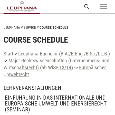
LEUPHANA
SERVICE
COURSE SCHEDULE
COURSE SCHEDULE
Start
>
Leuphana Bachelor (B.A./B.Eng./B.Sc./LL.B.)
->
Major Rechtswissenschaften (Unternehmens- und
Wirtschaftsrecht) (ab WiSe 13/14)
->
Europäisches
Umweltrecht
LEHRVERANSTALTUNGEN
EINFÜHRUNG IN DAS INTERNATIONALE UND
EUROPÄISCHE UMWELT- UND ENERGIERECHT
(SEMINAR)