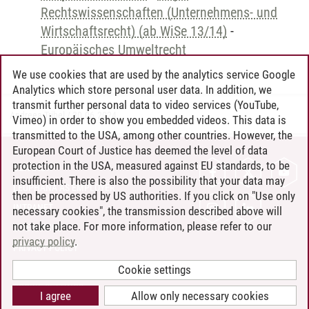
Rechtswissenschaften (Unternehmens- und
Wirtschaftsrecht) (ab WiSe 13/14)
-
Europäisches Umweltrecht
We use cookies that are used by the analytics service Google
Analytics which store personal user data. In addition, we
transmit further personal data to video services (YouTube,
Andreea Tribel
/
30.06.2024
Vimeo) in order to show you embedded videos. This data is
transmitted to the USA, among other countries. However, the
European Court of Justice has deemed the level of data
protection in the USA, measured against EU standards, to be
CONTACT
insufficient. There is also the possibility that your data may
LEUPHANA AS EMPLOYER
then be processed by US authorities. If you click on "Use only
INTRANET
necessary cookies", the transmission described above will
not take place. For more information, please refer to our
SITE NOTICE
privacy policy
.
PRIVACY POLICY
ACCESSIBILITY
Cookie settings
COOKIE SETTINGS
I agree
Allow only necessary cookies