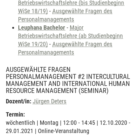
Betriebswirtschaftslehre (bis Studienbeginn
WiSe 18/19)
-
Ausgewählte Fragen des
Personalmanagements
Leuphana Bachelor
-
Major
Betriebswirtschaftslehre (ab Studienbeginn
WiSe 19/20)
-
Ausgewählte Fragen des
Personalmanagements
AUSGEWÄHLTE FRAGEN
PERSONALMANAGEMENT #2 INTERCULTURAL
MANAGEMENT AND INTERNATIONAL HUMAN
RESOURCE MANAGEMENT
(SEMINAR)
Dozent/in:
Jürgen Deters
Termin:
wöchentlich | Montag | 12:00 - 14:45 | 12.10.2020 -
29.01.2021 | Online-Veranstaltung