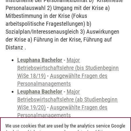
Instrumente der Personalflexibilität b) "Krisenfeste"
Personalauswahl 2) Umgang mit der Krise a)
Mitbestimmung in der Krise (Fokus
arbeitspolitische Fragestellungen) b)
Sozialplan/Interessenausgleich 3) Auswirkungen
der Krise a) Führung in der Krise, Führung auf
Distanz .
Leuphana Bachelor
-
Major
Betriebswirtschaftslehre (bis Studienbeginn
WiSe 18/19)
-
Ausgewählte Fragen des
Personalmanagements
Leuphana Bachelor
-
Major
Betriebswirtschaftslehre (ab Studienbeginn
WiSe 19/20)
-
Ausgewählte Fragen des
Personalmanagements
We use cookies that are used by the analytics service Google