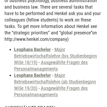
of business psychology, business administration
and business law. There are several tasks that
have to be performed and Henkel ask you and your
colleagues (fellow students) to work on these
tasks. To get more information about Henkel see
the “strategic priorities” and “global presence”on
http://www.henkel.com/company)
Leuphana Bachelor
-
Major
Betriebswirtschaftslehre (bis Studienbeginn
WiSe 18/19)
-
Ausgewählte Fragen des
Personalmanagements
Leuphana Bachelor
-
Major
Betriebswirtschaftslehre (ab Studienbeginn
WiSe 19/20)
-
Ausgewählte Fragen des
Personalmanagements