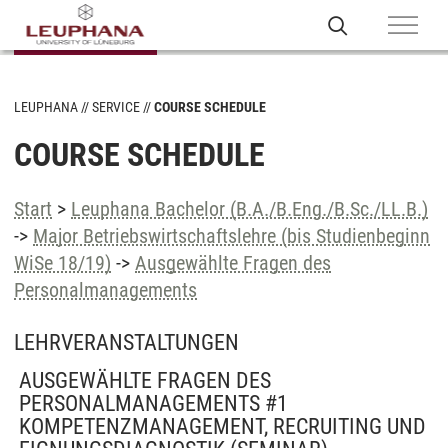
LEUPHANA
SERVICE
COURSE SCHEDULE
COURSE SCHEDULE
Start
>
Leuphana Bachelor (B.A./B.Eng./B.Sc./LL.B.)
->
Major Betriebswirtschaftslehre (bis Studienbeginn
WiSe 18/19)
->
Ausgewählte Fragen des
Personalmanagements
LEHRVERANSTALTUNGEN
AUSGEWÄHLTE FRAGEN DES
PERSONALMANAGEMENTS #1
KOMPETENZMANAGEMENT, RECRUITING UND