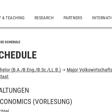
Y & TEACHING
RESEARCH
PARTNERS
INTERNAT
SE SCHEDULE
CHEDULE
elor (B.A./B.Eng./B.Sc./LL.B.)
->
Major Volkswirtschaft
Staat
ALTUNGEN
ECONOMICS
(VORLESUNG)
chtel