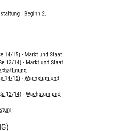
nstaltung | Beginn 2.
Se 14/15)
-
Markt und Staat
Se 13/14)
-
Markt und Staat
schäftigung
Se 14/15)
-
Wachstum und
Se 13/14)
-
Wachstum und
hstum
NG)