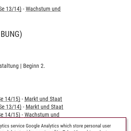
Se 13/14)
-
Wachstum und
ÜBUNG)
staltung | Beginn 2.
Se 14/15)
-
Markt und Staat
Se 13/14)
-
Markt und Staat
Se 14/15)
-
Wachstum und
ytics service Google Analytics which store personal user
Se 13/14)
-
Wachstum und