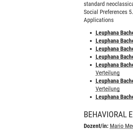
standard neoclassica
Social Preferences 5
Applications
Leuphana Bach
Leuphana Bach
Leuphana Bach
Leuphana Bach
Leuphana Bach
Verteilung
Leuphana Bach
Verteilung
Leuphana Bach
BEHAVIORAL E
Dozent/in:
Mario Me