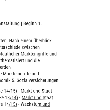
anstaltung | Beginn 1.
täten. Nach einem Überblick
Unterschiede zwischen
taatlicher Markteingriffe und
thematisiert und die
werden
e Markteingriffe und
nomik 5. Sozialversicherungen
Se 14/15)
-
Markt und Staat
Se 13/14)
-
Markt und Staat
Se 14/15)
-
Wachstum und