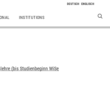
IONAL
INSTITUTIONS
slehre (bis Studienbeginn WiSe