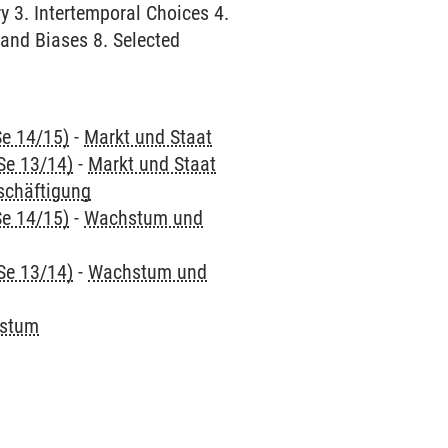
y 3. Intertemporal Choices 4.
 and Biases 8. Selected
Se 14/15)
-
Markt und Staat
Se 13/14)
-
Markt und Staat
schäftigung
Se 14/15)
-
Wachstum und
Se 13/14)
-
Wachstum und
hstum