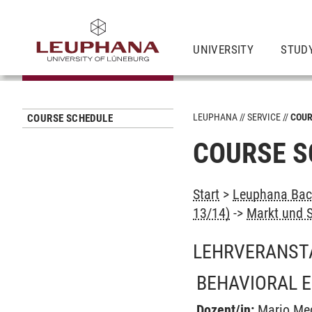
UNIVERSITY
STUD
LEUPHANA
SERVICE
COUR
COURSE SCHEDULE
COURSE S
Start
>
Leuphana Bach
13/14)
->
Markt und 
LEHRVERANST
BEHAVIORAL 
Dozent/in:
Mario Me