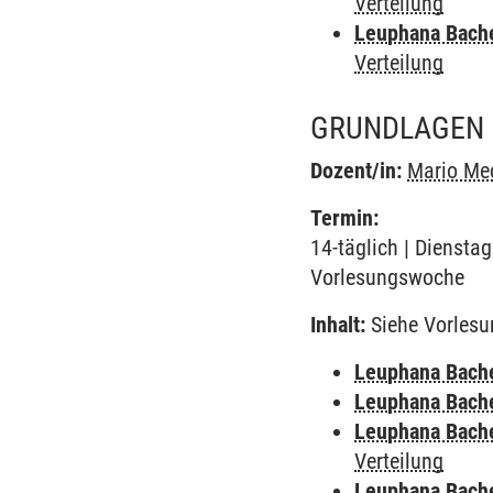
Verteilung
Leuphana Bach
Verteilung
GRUNDLAGEN 
Dozent/in:
Mario Me
Termin:
14-täglich | Dienstag
Vorlesungswoche
Inhalt:
Siehe Vorlesu
Leuphana Bach
Leuphana Bach
Leuphana Bach
Verteilung
Leuphana Bach