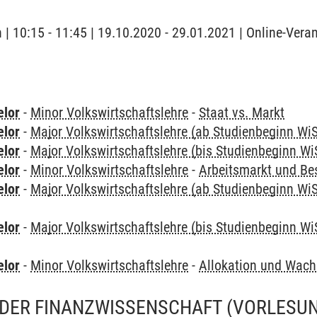
 | 10:15 - 11:45 | 19.10.2020 - 29.01.2021 | Online-Vera
elor
-
Minor Volkswirtschaftslehre
-
Staat vs. Markt
elor
-
Major Volkswirtschaftslehre (ab Studienbeginn Wi
elor
-
Major Volkswirtschaftslehre (bis Studienbeginn Wi
elor
-
Minor Volkswirtschaftslehre
-
Arbeitsmarkt und Be
elor
-
Major Volkswirtschaftslehre (ab Studienbeginn Wi
elor
-
Major Volkswirtschaftslehre (bis Studienbeginn Wi
elor
-
Minor Volkswirtschaftslehre
-
Allokation und Wac
DER FINANZWISSENSCHAFT
(VORLESU