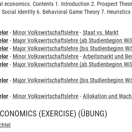
l economics. Contents 1. Introduction 2. Prospect Theor
. Social Identity 6. Behavioral Game Theory 7. Heuristics
elor
-
Minor Volkswirtschaftslehre
-
Staat vs. Markt
elor
-
Major Volkswirtschaftslehre (ab Studienbeginn Wi
elor
-
Major Volkswirtschaftslehre (bis Studienbeginn Wi
elor
-
Minor Volkswirtschaftslehre
-
Arbeitsmarkt und Be
elor
-
Major Volkswirtschaftslehre (ab Studienbeginn Wi
elor
-
Major Volkswirtschaftslehre (bis Studienbeginn Wi
elor
-
Minor Volkswirtschaftslehre
-
Allokation und Wac
CONOMICS (EXERCISE)
(ÜBUNG)
chtel