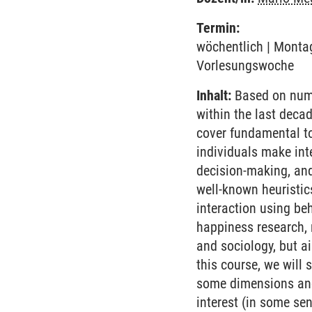
Termin:
wöchentlich | Montag
Vorlesungswoche
Inhalt:
Based on nume
within the last dec
cover fundamental top
individuals make inte
decision-making, and 
well-known heuristics
interaction using beh
happiness research,
and sociology, but a
this course, we will 
some dimensions and 
interest (in some se