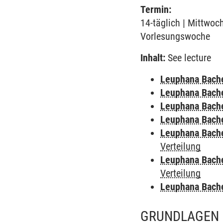
Termin:
14-täglich | Mittwoch
Vorlesungswoche
Inhalt:
See lecture
Leuphana Bach
Leuphana Bach
Leuphana Bach
Leuphana Bach
Leuphana Bach
Verteilung
Leuphana Bach
Verteilung
Leuphana Bach
GRUNDLAGEN 