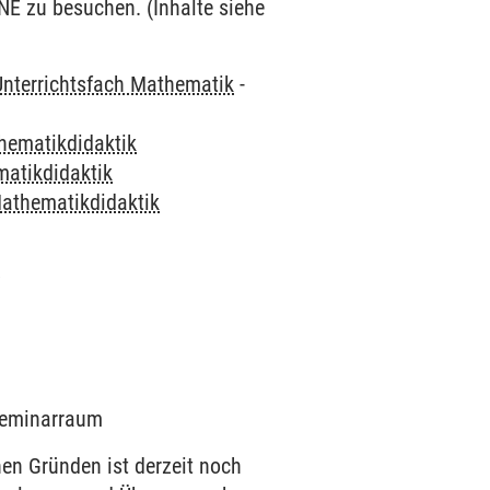
NE zu besuchen. (Inhalte siehe
Unterrichtsfach Mathematik
-
hematikdidaktik
atikdidaktik
athematikdidaktik
K
 Seminarraum
 Gründen ist derzeit noch