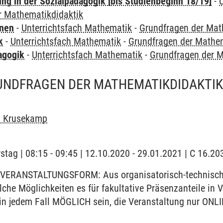
ung in der Sozialpädagogik [bis Studienbeginn 18/19]
-
r Mathematikdidaktik
rnen
-
Unterrichtsfach Mathematik
-
Grundfragen der Mat
k
-
Unterrichtsfach Mathematik
-
Grundfragen der Mathem
agogik
-
Unterrichtsfach Mathematik
-
Grundfragen der M
UNDFRAGEN DER MATHEMATIKDIDAKTIK 
n Krusekamp
stag | 08:15 - 09:45 | 12.10.2020 - 29.01.2021 | C 16.
VERANSTALTUNGSFORM: Aus organisatorisch-technischen
elche Möglichkeiten es für fakultative Präsenzanteile i
 in jedem Fall MÖGLICH sein, die Veranstaltung nur ONLI