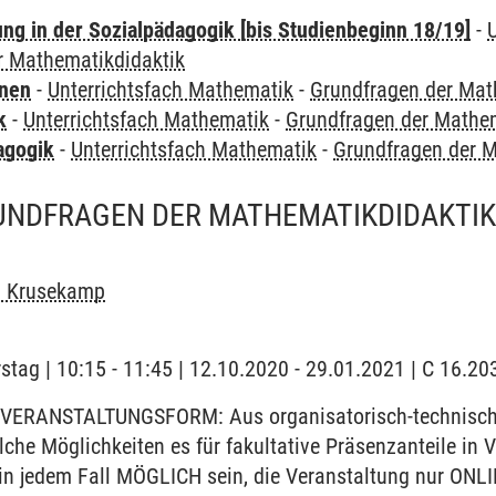
ung in der Sozialpädagogik [bis Studienbeginn 18/19]
-
r Mathematikdidaktik
rnen
-
Unterrichtsfach Mathematik
-
Grundfragen der Mat
k
-
Unterrichtsfach Mathematik
-
Grundfragen der Mathem
agogik
-
Unterrichtsfach Mathematik
-
Grundfragen der M
UNDFRAGEN DER MATHEMATIKDIDAKTIK 
n Krusekamp
stag | 10:15 - 11:45 | 12.10.2020 - 29.01.2021 | C 16.
VERANSTALTUNGSFORM: Aus organisatorisch-technischen
elche Möglichkeiten es für fakultative Präsenzanteile i
 in jedem Fall MÖGLICH sein, die Veranstaltung nur ONLI