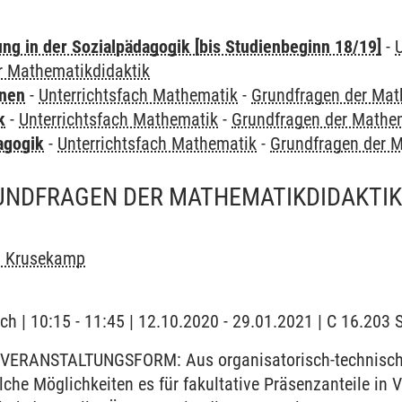
ung in der Sozialpädagogik [bis Studienbeginn 18/19]
-
r Mathematikdidaktik
rnen
-
Unterrichtsfach Mathematik
-
Grundfragen der Mat
k
-
Unterrichtsfach Mathematik
-
Grundfragen der Mathem
agogik
-
Unterrichtsfach Mathematik
-
Grundfragen der M
UNDFRAGEN DER MATHEMATIKDIDAKTIK 
n Krusekamp
ch | 10:15 - 11:45 | 12.10.2020 - 29.01.2021 | C 16.20
VERANSTALTUNGSFORM: Aus organisatorisch-technischen
elche Möglichkeiten es für fakultative Präsenzanteile i