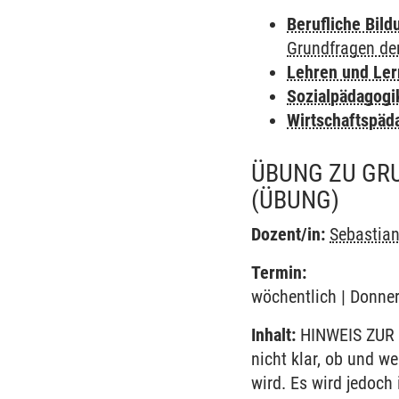
Berufliche Bild
Grundfragen de
Lehren und Le
Sozialpädagogi
Wirtschaftspäd
ÜBUNG ZU GR
(ÜBUNG)
Dozent/in:
Sebastia
Termin:
wöchentlich | Donner
Inhalt:
HINWEIS ZUR 
nicht klar, ob und w
wird. Es wird jedoch