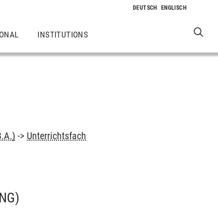
IONAL
INSTITUTIONS
.A.)
->
Unterrichtsfach
NG)