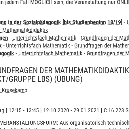
 in jedem Fall MÖGLICH sein, die Veranstaltung nur ONLI
ung in der Sozialpädagogik [bis Studienbeginn 18/19]
-
r Mathematikdidaktik
rnen
-
Unterrichtsfach Mathematik
-
Grundfragen der Mat
k
-
Unterrichtsfach Mathematik
-
Grundfragen der Mathem
agogik
-
Unterrichtsfach Mathematik
-
Grundfragen der M
UNDFRAGEN DER MATHEMATIKDIDAKTI
T/GRUPPE LBS)
(ÜBUNG)
n Krusekamp
ag | 12:15 - 13:45 | 12.10.2020 - 29.01.2021 | C 16.223
VERANSTALTUNGSFORM: Aus organisatorisch-technischen