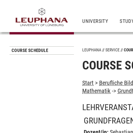
UNIVERSITY
STUD
LEUPHANA
SERVICE
COUR
COURSE SCHEDULE
COURSE S
Start
>
Berufliche Bil
Mathematik
->
Grundf
LEHRVERANST
GRUNDFRAGEN
Dozent/in:
Sebastia