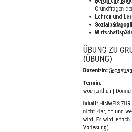
Berufliche Bild
Grundfragen de
Lehren und Le
Sozialpädagogi
Wirtschaftspäd
ÜBUNG ZU GR
(ÜBUNG)
Dozent/in:
Sebastia
Termin:
wöchentlich | Donner
Inhalt:
HINWEIS ZUR 
nicht klar, ob und w
wird. Es wird jedoch
Vorlesung)