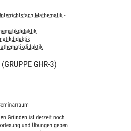
Unterrichtsfach Mathematik
-
hematikdidaktik
atikdidaktik
athematikdidaktik
(GRUPPE GHR-3)
3 Seminarraum
 Gründen ist derzeit noch
n Vorlesung und Übungen geben