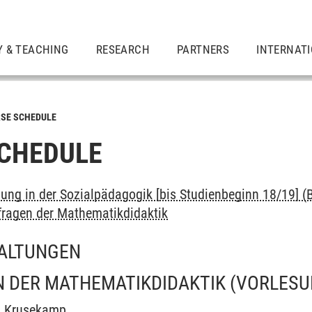
Y & TEACHING
RESEARCH
PARTNERS
INTERNAT
SE SCHEDULE
CHEDULE
dung in der Sozialpädagogik [bis Studienbeginn 18/19] (B
ragen der Mathematikdidaktik
ALTUNGEN
 DER MATHEMATIKDIDAKTIK
(VORLESU
n Krusekamp