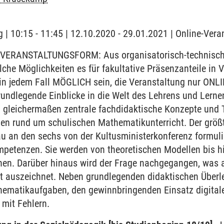
 | 10:15 - 11:45 | 12.10.2020 - 29.01.2021 | Online-Vera
VERANSTALTUNGSFORM: Aus organisatorisch-technischen
elche Möglichkeiten es für fakultative Präsenzanteile i
 in jedem Fall MÖGLICH sein, die Veranstaltung nur ONL
rundlegende Einblicke in die Welt des Lehrens und Lern
 gleichermaßen zentrale fachdidaktische Konzepte und 
en rund um schulischen Mathematikunterricht. Der größte
au an den sechs von der Kultusministerkonferenz formul
etenzen. Sie werden von theoretischen Modellen bis hin
hen. Darüber hinaus wird der Frage nachgegangen, was a
t auszeichnet. Neben grundlegenden didaktischen Überl
hematikaufgaben, den gewinnbringenden Einsatz digital
mit Fehlern.