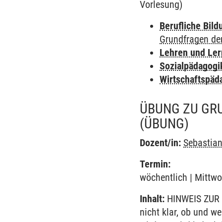
Vorlesung)
Berufliche Bild
Grundfragen de
Lehren und Le
Sozialpädagogi
Wirtschaftspäd
ÜBUNG ZU GR
(ÜBUNG)
Dozent/in:
Sebastia
Termin:
wöchentlich | Mittwo
Inhalt:
HINWEIS ZUR 
nicht klar, ob und w