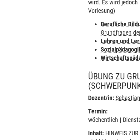
wird. Es wird jedoch
Vorlesung)
Berufliche Bild
Grundfragen de
Lehren und Le
Sozialpädagogi
Wirtschaftspäd
ÜBUNG ZU GR
(SCHWERPUNK
Dozent/in:
Sebastia
Termin:
wöchentlich | Dienst
Inhalt:
HINWEIS ZUR 