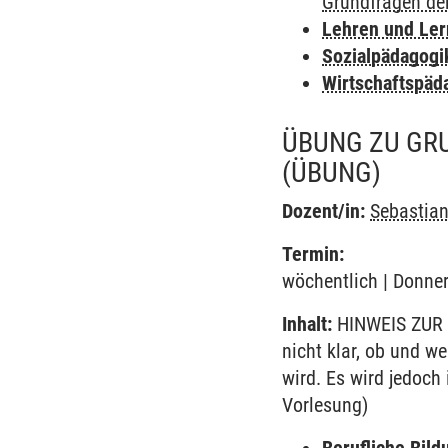
Grundfragen de
Lehren und Le
Sozialpädagogi
Wirtschaftspäd
ÜBUNG ZU GR
(ÜBUNG)
Dozent/in:
Sebastia
Termin:
wöchentlich | Donner
Inhalt:
HINWEIS ZUR 
nicht klar, ob und w
wird. Es wird jedoch
Vorlesung)