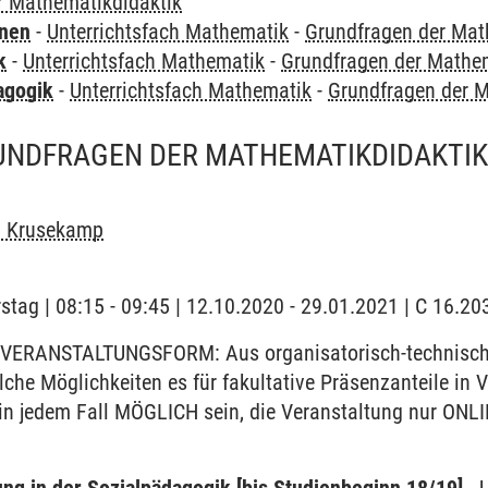
r Mathematikdidaktik
rnen
-
Unterrichtsfach Mathematik
-
Grundfragen der Mat
k
-
Unterrichtsfach Mathematik
-
Grundfragen der Mathem
agogik
-
Unterrichtsfach Mathematik
-
Grundfragen der M
UNDFRAGEN DER MATHEMATIKDIDAKTIK 
n Krusekamp
stag | 08:15 - 09:45 | 12.10.2020 - 29.01.2021 | C 16.
VERANSTALTUNGSFORM: Aus organisatorisch-technischen
elche Möglichkeiten es für fakultative Präsenzanteile i
 in jedem Fall MÖGLICH sein, die Veranstaltung nur ONLI