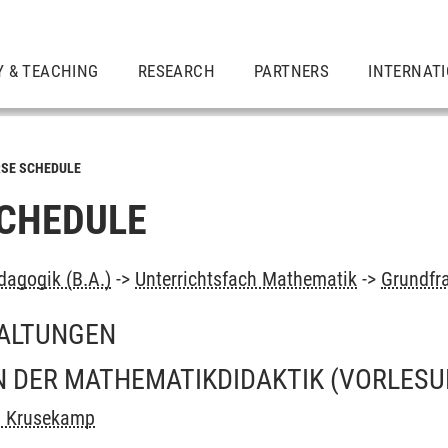
Y & TEACHING
RESEARCH
PARTNERS
INTERNAT
SE SCHEDULE
CHEDULE
dagogik (B.A.)
->
Unterrichtsfach Mathematik
->
Grundfr
ALTUNGEN
 DER MATHEMATIKDIDAKTIK
(VORLESU
n Krusekamp