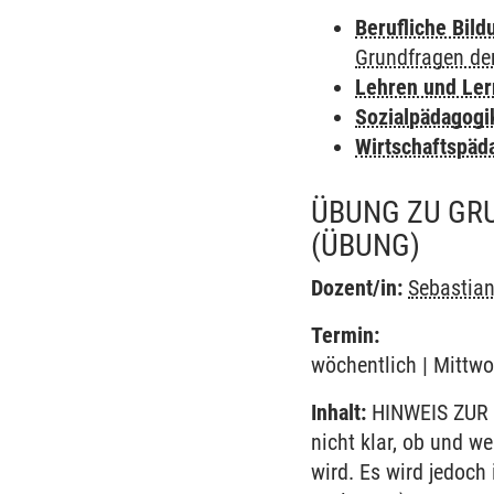
Berufliche Bild
Grundfragen de
Lehren und Le
Sozialpädagogi
Wirtschaftspäd
ÜBUNG ZU GR
(ÜBUNG)
Dozent/in:
Sebastia
Termin:
wöchentlich | Mittwo
Inhalt:
HINWEIS ZUR 
nicht klar, ob und w
wird. Es wird jedoch