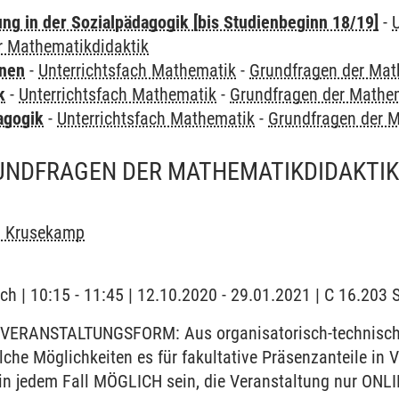
ung in der Sozialpädagogik [bis Studienbeginn 18/19]
-
r Mathematikdidaktik
rnen
-
Unterrichtsfach Mathematik
-
Grundfragen der Mat
k
-
Unterrichtsfach Mathematik
-
Grundfragen der Mathem
agogik
-
Unterrichtsfach Mathematik
-
Grundfragen der M
UNDFRAGEN DER MATHEMATIKDIDAKTIK 
n Krusekamp
ch | 10:15 - 11:45 | 12.10.2020 - 29.01.2021 | C 16.20
VERANSTALTUNGSFORM: Aus organisatorisch-technischen
elche Möglichkeiten es für fakultative Präsenzanteile i
 in jedem Fall MÖGLICH sein, die Veranstaltung nur ONLI