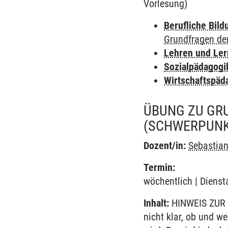
Vorlesung)
Berufliche Bild
Grundfragen de
Lehren und Le
Sozialpädagogi
Wirtschaftspäd
ÜBUNG ZU GR
(SCHWERPUNK
Dozent/in:
Sebastia
Termin:
wöchentlich | Dienst
Inhalt:
HINWEIS ZUR 
nicht klar, ob und w