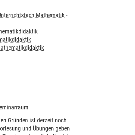
Unterrichtsfach Mathematik
-
hematikdidaktik
atikdidaktik
athematikdidaktik
K
 Seminarraum
 Gründen ist derzeit noch
n Vorlesung und Übungen geben