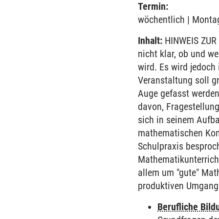
Termin:
wöchentlich | Montag
Inhalt:
HINWEIS ZUR 
nicht klar, ob und w
wird. Es wird jedoch
Veranstaltung soll g
Auge gefasst werden
davon, Fragestellung
sich in seinem Aufb
mathematischen Komp
Schulpraxis besproc
Mathematikunterrich
allem um "gute" Mat
produktiven Umgang 
Berufliche Bild