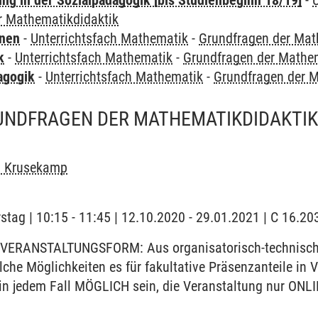
ung in der Sozialpädagogik [bis Studienbeginn 18/19]
-
r Mathematikdidaktik
rnen
-
Unterrichtsfach Mathematik
-
Grundfragen der Mat
k
-
Unterrichtsfach Mathematik
-
Grundfragen der Mathem
agogik
-
Unterrichtsfach Mathematik
-
Grundfragen der M
UNDFRAGEN DER MATHEMATIKDIDAKTIK 
n Krusekamp
stag | 10:15 - 11:45 | 12.10.2020 - 29.01.2021 | C 16.
VERANSTALTUNGSFORM: Aus organisatorisch-technischen
elche Möglichkeiten es für fakultative Präsenzanteile i
 in jedem Fall MÖGLICH sein, die Veranstaltung nur ONLI