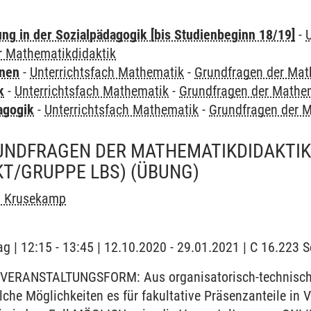
ung in der Sozialpädagogik [bis Studienbeginn 18/19]
-
r Mathematikdidaktik
rnen
-
Unterrichtsfach Mathematik
-
Grundfragen der Mat
k
-
Unterrichtsfach Mathematik
-
Grundfragen der Mathem
agogik
-
Unterrichtsfach Mathematik
-
Grundfragen der M
UNDFRAGEN DER MATHEMATIKDIDAKTI
T/GRUPPE LBS)
(ÜBUNG)
n Krusekamp
ag | 12:15 - 13:45 | 12.10.2020 - 29.01.2021 | C 16.223
VERANSTALTUNGSFORM: Aus organisatorisch-technischen
elche Möglichkeiten es für fakultative Präsenzanteile i