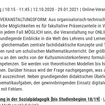
 | 10:15 - 11:45 | 12.10.2020 - 29.01.2021 | Online-Vera
VERANSTALTUNGSFORM: Aus organisatorisch-technischen
elche Möglichkeiten es für fakultative Präsenzanteile i
 in jedem Fall MÖGLICH sein, die Veranstaltung nur ONL
rundlegende Einblicke in die Welt des Lehrens und Lern
 gleichermaßen zentrale fachdidaktische Konzepte und 
en rund um schulischen Mathematikunterricht. Der größte
au an den sechs von der Kultusministerkonferenz formul
etenzen. Sie werden von theoretischen Modellen bis hin
hen. Darüber hinaus wird der Frage nachgegangen, was a
t auszeichnet. Neben grundlegenden didaktischen Überl
hematikaufgaben, den gewinnbringenden Einsatz digital
mit Fehlern.
ung in der Sozialpädagogik [bis Studienbeginn 18/19]
-