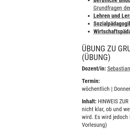
Berufliche Bild
Grundfragen de
Lehren und Le
Sozialpädagogi
Wirtschaftspäd
ÜBUNG ZU GR
(ÜBUNG)
Dozent/in:
Sebastia
Termin:
wöchentlich | Donner
Inhalt:
HINWEIS ZUR 
nicht klar, ob und w
wird. Es wird jedoch
Vorlesung)