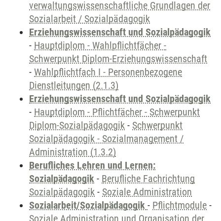
verwaltungswissenschaftliche Grundlagen der
Sozialarbeit / Sozialpädagogik
Erziehungswissenschaft und Sozialpädagogik
-
Hauptdiplom - Wahlpflichtfächer -
Schwerpunkt Diplom-Erziehungswissenschaft
-
Wahlpflichtfach I - Personenbezogene
Dienstleitungen (2.1.3)
Erziehungswissenschaft und Sozialpädagogik
-
Hauptdiplom - Pflichtfächer - Schwerpunkt
Diplom-Sozialpädagogik
-
Schwerpunkt
Sozialpädagogik - Sozialmanagement /
Administration (1.3.2)
Berufliches Lehren und Lernen:
Sozialpädagogik
-
Berufliche Fachrichtung
Sozialpädagogik
-
Soziale Administration
Sozialarbeit/Sozialpädagogik
-
Pflichtmodule
-
Soziale Administration und Organisation der