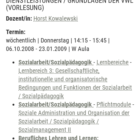
DIENSTLEISTUNGEN / GRUNDLAGEN DER VWL
(VORLESUNG)
Dozent/in:
Horst Kowalewski
Termin:
wöchentlich | Donnerstag | 14:15 - 15:45 |
06.10.2008 - 23.01.2009 | W Aula
Sozialarbeit/Sozialpädagogik
-
Lernbereiche
-
Lernbereich 3: Gesellschaftliche,
institutionelle und organisatorische
Bedingungen und Funktionen der Sozialarbeit
/ Sozialpädagogik
Sozialarbeit/Sozialpädagogik
-
Pflichtmodule
-
Soziale Administration und Organisation der
Sozialarbeit / Sozialpädagogik /
Sozialmanagement II
Berufliches Lehren und Lernen: