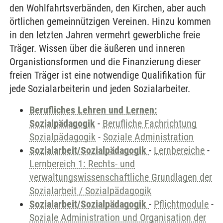
den Wohlfahrtsverbänden, den Kirchen, aber auch
örtlichen gemeinnützigen Vereinen. Hinzu kommen
in den letzten Jahren vermehrt gewerbliche freie
Träger. Wissen über die äußeren und inneren
Organistionsformen und die Finanzierung dieser
freien Träger ist eine notwendige Qualifikation für
jede Sozialarbeiterin und jeden Sozialarbeiter.
Berufliches Lehren und Lernen:
Sozialpädagogik
-
Berufliche Fachrichtung
Sozialpädagogik
-
Soziale Administration
Sozialarbeit/Sozialpädagogik
-
Lernbereiche
-
Lernbereich 1: Rechts- und
verwaltungswissenschaftliche Grundlagen der
Sozialarbeit / Sozialpädagogik
Sozialarbeit/Sozialpädagogik
-
Pflichtmodule
-
Soziale Administration und Organisation der