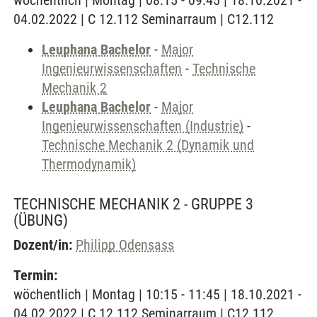
wöchentlich | Montag | 08:15 - 09:45 | 18.10.2021 -
04.02.2022 | C 12.112 Seminarraum | C12.112
Leuphana Bachelor
-
Major
Ingenieurwissenschaften
-
Technische
Mechanik 2
Leuphana Bachelor
-
Major
Ingenieurwissenschaften (Industrie)
-
Technische Mechanik 2 (Dynamik und
Thermodynamik)
TECHNISCHE MECHANIK 2 - GRUPPE 3
(ÜBUNG)
Dozent/in:
Philipp Odensass
Termin:
wöchentlich | Montag | 10:15 - 11:45 | 18.10.2021 -
04.02.2022 | C 12.112 Seminarraum | C12.112