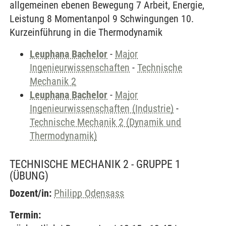
allgemeinen ebenen Bewegung 7 Arbeit, Energie,
Leistung 8 Momentanpol 9 Schwingungen 10.
Kurzeinführung in die Thermodynamik
Leuphana Bachelor
-
Major
Ingenieurwissenschaften
-
Technische
Mechanik 2
Leuphana Bachelor
-
Major
Ingenieurwissenschaften (Industrie)
-
Technische Mechanik 2 (Dynamik und
Thermodynamik)
TECHNISCHE MECHANIK 2 - GRUPPE 1
(ÜBUNG)
Dozent/in:
Philipp Odensass
Termin: