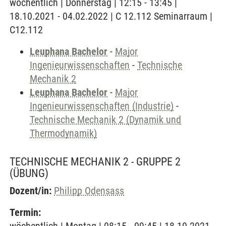
wöchentlich | Donnerstag | 12:15 - 13:45 |
18.10.2021 - 04.02.2022 | C 12.112 Seminarraum |
C12.112
Leuphana Bachelor
-
Major
Ingenieurwissenschaften
-
Technische
Mechanik 2
Leuphana Bachelor
-
Major
Ingenieurwissenschaften (Industrie)
-
Technische Mechanik 2 (Dynamik und
Thermodynamik)
TECHNISCHE MECHANIK 2 - GRUPPE 2
(ÜBUNG)
Dozent/in:
Philipp Odensass
Termin: