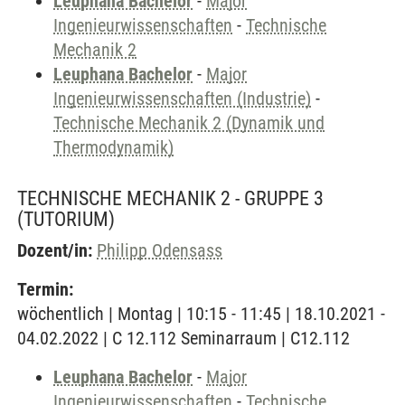
Leuphana Bachelor
-
Major
Ingenieurwissenschaften
-
Technische
Mechanik 2
Leuphana Bachelor
-
Major
Ingenieurwissenschaften (Industrie)
-
Technische Mechanik 2 (Dynamik und
Thermodynamik)
TECHNISCHE MECHANIK 2 - GRUPPE 3
(TUTORIUM)
Dozent/in:
Philipp Odensass
Termin:
wöchentlich | Montag | 10:15 - 11:45 | 18.10.2021 -
04.02.2022 | C 12.112 Seminarraum | C12.112
Leuphana Bachelor
-
Major
Ingenieurwissenschaften
-
Technische