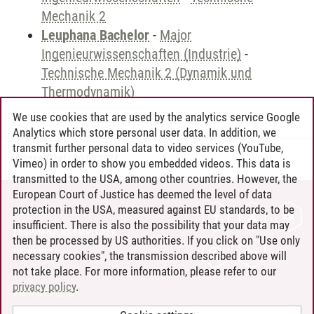
Mechanik 2
Leuphana Bachelor
-
Major
Ingenieurwissenschaften (Industrie)
-
Technische Mechanik 2 (Dynamik und
Thermodynamik)
We use cookies that are used by the analytics service Google
Analytics which store personal user data. In addition, we
transmit further personal data to video services (YouTube,
Andreea Tribel
/
30.06.2024
Vimeo) in order to show you embedded videos. This data is
transmitted to the USA, among other countries. However, the
European Court of Justice has deemed the level of data
protection in the USA, measured against EU standards, to be
CONTACT
insufficient. There is also the possibility that your data may
LEUPHANA AS EMPLOYER
then be processed by US authorities. If you click on "Use only
INTRANET
necessary cookies", the transmission described above will
not take place. For more information, please refer to our
SITE NOTICE
privacy policy
.
PRIVACY POLICY
ACCESSIBILITY