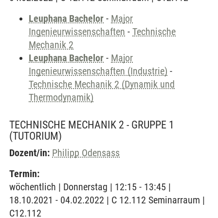
Leuphana Bachelor
-
Major
Ingenieurwissenschaften
-
Technische
Mechanik 2
Leuphana Bachelor
-
Major
Ingenieurwissenschaften (Industrie)
-
Technische Mechanik 2 (Dynamik und
Thermodynamik)
TECHNISCHE MECHANIK 2 - GRUPPE 1
(TUTORIUM)
Dozent/in:
Philipp Odensass
Termin:
wöchentlich | Donnerstag | 12:15 - 13:45 |
18.10.2021 - 04.02.2022 | C 12.112 Seminarraum |
C12.112