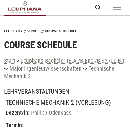
LEUPHANA
SERVICE
COURSE SCHEDULE
COURSE SCHEDULE
Start
>
Leuphana Bachelor (B.A./B.Eng./B.Sc./LL.B.)
->
Major Ingenieurwissenschaften
->
Technische
Mechanik 2
LEHRVERANSTALTUNGEN
TECHNISCHE MECHANIK 2
(VORLESUNG)
Dozent/in:
Philipp Odensass
Termin: