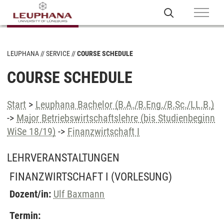
LEUPHANA
SERVICE
COURSE SCHEDULE
COURSE SCHEDULE
Start
>
Leuphana Bachelor (B.A./B.Eng./B.Sc./LL.B.)
->
Major Betriebswirtschaftslehre (bis Studienbeginn
WiSe 18/19)
->
Finanzwirtschaft I
LEHRVERANSTALTUNGEN
FINANZWIRTSCHAFT I
(VORLESUNG)
Dozent/in:
Ulf Baxmann
Termin: