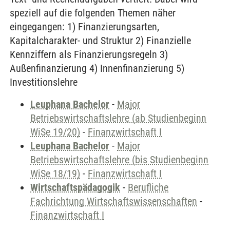
speziell auf die folgenden Themen näher
eingegangen: 1) Finanzierungsarten,
Kapitalcharakter- und Struktur 2) Finanzielle
Kennziffern als Finanzierungsregeln 3)
Außenfinanzierung 4) Innenfinanzierung 5)
Investitionslehre
Leuphana Bachelor
-
Major
Betriebswirtschaftslehre (ab Studienbeginn
WiSe 19/20)
-
Finanzwirtschaft I
Leuphana Bachelor
-
Major
Betriebswirtschaftslehre (bis Studienbeginn
WiSe 18/19)
-
Finanzwirtschaft I
Wirtschaftspädagogik
-
Berufliche
Fachrichtung Wirtschaftswissenschaften
-
Finanzwirtschaft I