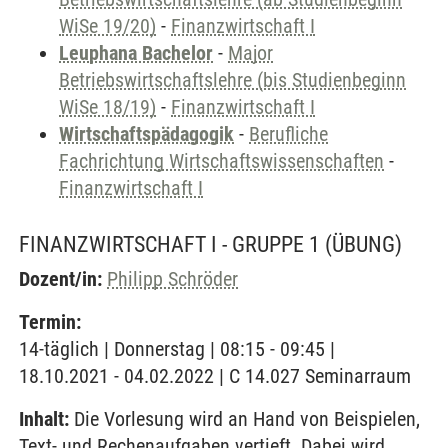
WiSe 19/20)
-
Finanzwirtschaft I
Leuphana Bachelor
-
Major
Betriebswirtschaftslehre (bis Studienbeginn
WiSe 18/19)
-
Finanzwirtschaft I
Wirtschaftspädagogik
-
Berufliche
Fachrichtung Wirtschaftswissenschaften
-
Finanzwirtschaft I
FINANZWIRTSCHAFT I - GRUPPE 1
(ÜBUNG)
Dozent/in:
Philipp Schröder
Termin:
14-täglich | Donnerstag | 08:15 - 09:45 |
18.10.2021 - 04.02.2022 | C 14.027 Seminarraum
Inhalt:
Die Vorlesung wird an Hand von Beispielen,
Text- und Rechenaufgaben vertieft. Dabei wird