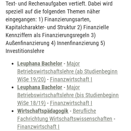
Text- und Rechenaufgaben vertieft. Dabei wird
speziell auf die folgenden Themen näher
eingegangen: 1) Finanzierungsarten,
Kapitalcharakter- und Struktur 2) Finanzielle
Kennziffern als Finanzierungsregeln 3)
Außenfinanzierung 4) Innenfinanzierung 5)
Investitionslehre
Leuphana Bachelor
-
Major
Betriebswirtschaftslehre (ab Studienbeginn
WiSe 19/20)
-
Finanzwirtschaft I
Leuphana Bachelor
-
Major
Betriebswirtschaftslehre (bis Studienbeginn
WiSe 18/19)
-
Finanzwirtschaft I
Wirtschaftspädagogik
-
Berufliche
Fachrichtung Wirtschaftswissenschaften
-
Finanzwirtschaft I