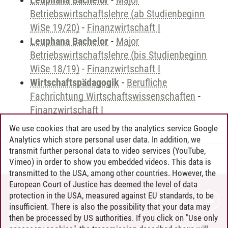
Leuphana Bachelor
-
Major
Betriebswirtschaftslehre (ab Studienbeginn
WiSe 19/20)
-
Finanzwirtschaft I
Leuphana Bachelor
-
Major
Betriebswirtschaftslehre (bis Studienbeginn
WiSe 18/19)
-
Finanzwirtschaft I
Wirtschaftspädagogik
-
Berufliche
Fachrichtung Wirtschaftswissenschaften
-
Finanzwirtschaft I
We use cookies that are used by the analytics service Google
Analytics which store personal user data. In addition, we
transmit further personal data to video services (YouTube,
Andreea Tribel
/
30.06.2024
Vimeo) in order to show you embedded videos. This data is
transmitted to the USA, among other countries. However, the
European Court of Justice has deemed the level of data
protection in the USA, measured against EU standards, to be
CONTACT
insufficient. There is also the possibility that your data may
LEUPHANA AS EMPLOYER
then be processed by US authorities. If you click on "Use only
INTRANET