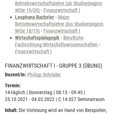
Betriebswirtschaftslehre (ab Studienbeginn
WiSe 19/20)
-
Finanzwirtschaft I
Leuphana Bachelor
-
Major
Betriebswirtschaftslehre (bis Studienbeginn
WiSe 18/19)
-
Finanzwirtschaft I
Wirtschaftspädagogik
-
Berufliche
Fachrichtung Wirtschaftswissenschaften
-
Finanzwirtschaft I
FINANZWIRTSCHAFT I - GRUPPE 3
(ÜBUNG)
Dozent/in:
Philipp Schröder
Termin:
14-täglich | Donnerstag | 08:15 - 09:45 |
25.10.2021 - 04.02.2022 | C 14.027 Seminarraum
Inhalt:
Die Vorlesung wird an Hand von Beispielen,