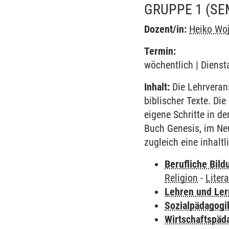
GRUPPE 1
(SE
Dozent/in:
Heiko Wo
Termin:
wöchentlich | Dienst
Inhalt:
Die Lehrveran
biblischer Texte. Di
eigene Schritte in d
Buch Genesis, im Ne
zugleich eine inhaltl
Berufliche Bild
Religion
-
Liter
Lehren und Le
Sozialpädagogi
Wirtschaftspäd