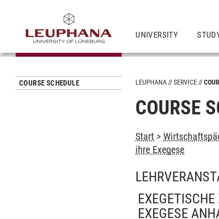
UNIVERSITY
STUD
LEUPHANA
SERVICE
COUR
COURSE SCHEDULE
COURSE S
Start
>
Wirtschaftspä
ihre Exegese
LEHRVERANST
EXEGETISCHE 
EXEGESE ANH