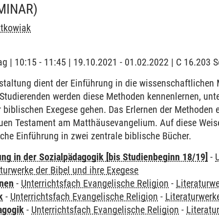
MINAR)
jtkowiak
ag | 10:15 - 11:45 | 19.10.2021 - 01.02.2022 | C 16.203
staltung dient der Einführung in die wissenschaftliche
e Studierenden werden diese Methoden kennenlernen, unt
er biblischen Exegese gehen. Das Erlernen der Methoden 
uen Testament am Matthäusevangelium. Auf diese Weise
iche Einführung in zwei zentrale biblische Bücher.
ung in der Sozialpädagogik [bis Studienbeginn 18/19]
-
aturwerke der Bibel und ihre Exegese
rnen
-
Unterrichtsfach Evangelische Religion
-
Literaturw
k
-
Unterrichtsfach Evangelische Religion
-
Literaturwerk
agogik
-
Unterrichtsfach Evangelische Religion
-
Literatu