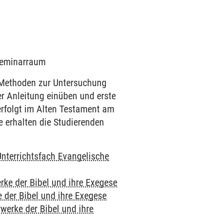
 Seminarraum
n Methoden zur Untersuchung
er Anleitung einüben und erste
erfolgt im Alten Testament am
 erhalten die Studierenden
Unterrichtsfach Evangelische
erke der Bibel und ihre Exegese
e der Bibel und ihre Exegese
rwerke der Bibel und ihre