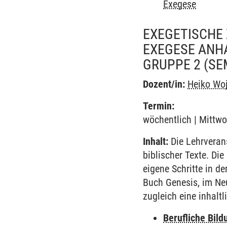
Exegese
EXEGETISCHE 
EXEGESE ANH
GRUPPE 2
(SE
Dozent/in:
Heiko Wo
Termin:
wöchentlich | Mittwo
Inhalt:
Die Lehrveran
biblischer Texte. Di
eigene Schritte in d
Buch Genesis, im Ne
zugleich eine inhaltl
Berufliche Bild