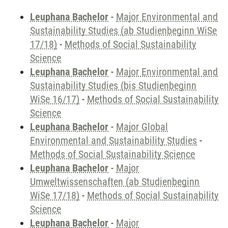
Leuphana Bachelor
-
Major Environmental and
Sustainability Studies (ab Studienbeginn WiSe
17/18)
-
Methods of Social Sustainability
Science
Leuphana Bachelor
-
Major Environmental and
Sustainability Studies (bis Studienbeginn
WiSe 16/17)
-
Methods of Social Sustainability
Science
Leuphana Bachelor
-
Major Global
Environmental and Sustainability Studies
-
Methods of Social Sustainability Science
Leuphana Bachelor
-
Major
Umweltwissenschaften (ab Studienbeginn
WiSe 17/18)
-
Methods of Social Sustainability
Science
Leuphana Bachelor
-
Major