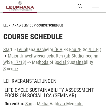
LEUPHANA
SERVICE
COURSE SCHEDULE
COURSE SCHEDULE
Start
>
Leuphana Bachelor (B.A./B.Eng./B.Sc./LL.B.)
->
Major Umweltwissenschaften (ab Studienbeginn
WiSe 17/18)
->
Methods of Social Sustainability
Science
LEHRVERANSTALTUNGEN
LIFE CYCLE SUSTAINABILITY ASSESSMENT –
FOCUS ON SOCIAL LCA
(SEMINAR)
Dozent/in:
Sonja Melba Valdivia Mercado