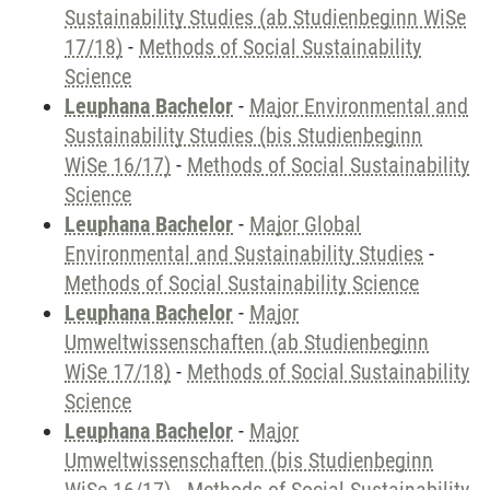
Sustainability Studies (ab Studienbeginn WiSe
17/18)
-
Methods of Social Sustainability
Science
Leuphana Bachelor
-
Major Environmental and
Sustainability Studies (bis Studienbeginn
WiSe 16/17)
-
Methods of Social Sustainability
Science
Leuphana Bachelor
-
Major Global
Environmental and Sustainability Studies
-
Methods of Social Sustainability Science
Leuphana Bachelor
-
Major
Umweltwissenschaften (ab Studienbeginn
WiSe 17/18)
-
Methods of Social Sustainability
Science
Leuphana Bachelor
-
Major
Umweltwissenschaften (bis Studienbeginn