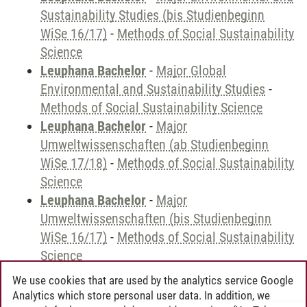
Sustainability Studies (bis Studienbeginn
WiSe 16/17)
-
Methods of Social Sustainability
Science
Leuphana Bachelor
-
Major Global
Environmental and Sustainability Studies
-
Methods of Social Sustainability Science
Leuphana Bachelor
-
Major
Umweltwissenschaften (ab Studienbeginn
WiSe 17/18)
-
Methods of Social Sustainability
Science
Leuphana Bachelor
-
Major
Umweltwissenschaften (bis Studienbeginn
WiSe 16/17)
-
Methods of Social Sustainability
Science
We use cookies that are used by the analytics service Google
Analytics which store personal user data. In addition, we