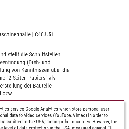
Maschinenhalle | C40.U51
 stellt die Schnittstellen
deenfindung (Dreh- und
ttlung von Kenntnissen über die
e "2-Seiten-Papiers" als
erstellung der Bauteile
l bzw.
ytics service Google Analytics which store personal user
che Projekte
rsonal data to video services (YouTube, Vimeo) in order to
tigungstechnische Projekte
transmitted to the USA, among other countries. However, the
e level of data protection in the USA, measured against EU