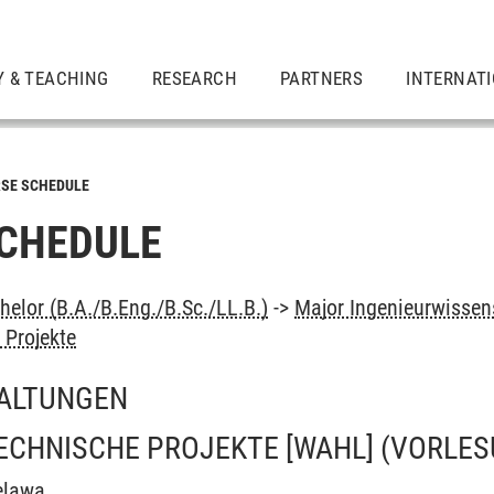
Y & TEACHING
RESEARCH
PARTNERS
INTERNAT
SE SCHEDULE
CHEDULE
elor (B.A./B.Eng./B.Sc./LL.B.)
->
Major Ingenieurwissen
 Projekte
ALTUNGEN
ECHNISCHE PROJEKTE [WAHL]
(VORLES
elawa