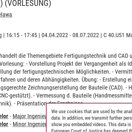
)
(VORLESUNG)
elawa
 | 16:15 - 17:45 | 04.04.2022 - 08.07.2022 | C 40.U51 
andelt die Themengebiete Fertigungstechnik und CAD und
Vorlesung: - Vorstellung Projekt der Vergangenheit als I
tellung der fertigungstechnischen Möglichkeiten. - Vermi
fahren und deren Abhängigkeiten. Übung: - Erstellung ein
ngsgerechte Zeichnungserstellung der Bauteile (CAD). - H
CNC-gestützt). - Vermessung d. Bauteile (Handmessmitte
ik). - Präsentation der Ergebnisse.
We use cookies that are used by the anal
elor
-
Major Ingenieurwissenschaften
-
Fertigungstechnis
data. In addition, we transmit further pe
elor
-
Minor Ingenieurwissenschaften (Grundlagen)
-
Fer
show you embedded videos. This data is 
European Court of Justice has deemed th