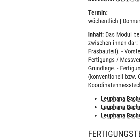
Termin:
wöchentlich | Donner
Inhalt:
Das Modul beh
zwischen ihnen dar: 
Fräsbauteil). - Vors
Fertigungs-/ Messver
Grundlage. - Fertigu
(konventionell bzw. 
Koordinatenmesstechn
Leuphana Bach
Leuphana Bach
Leuphana Bach
FERTIGUNGSTE