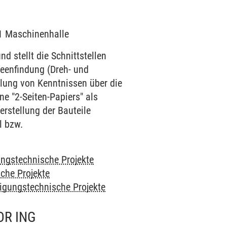
51 Maschinenhalle
 stellt die Schnittstellen
deenfindung (Dreh- und
ttlung von Kenntnissen über die
e "2-Seiten-Papiers" als
erstellung der Bauteile
l bzw.
ungstechnische Projekte
che Projekte
tigungstechnische Projekte
OR ING