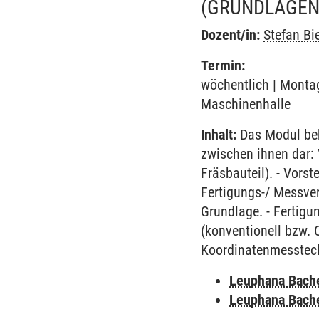
(GRUNDLAGEN
Dozent/in:
Stefan Bi
Termin:
wöchentlich | Montag
Maschinenhalle
Inhalt:
Das Modul beh
zwischen ihnen dar: 
Fräsbauteil). - Vors
Fertigungs-/ Messver
Grundlage. - Fertigu
(konventionell bzw. 
Koordinatenmesstechn
Leuphana Bach
Leuphana Bach