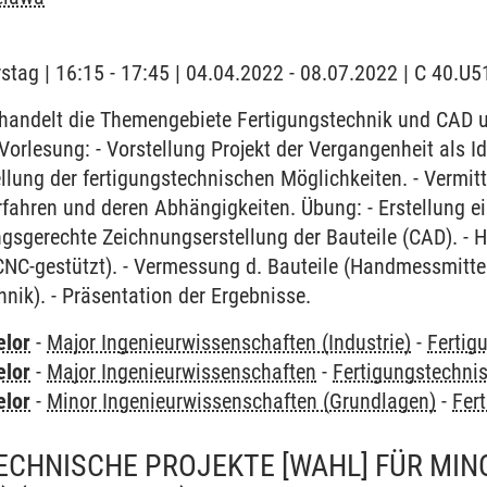
stag | 16:15 - 17:45 | 04.04.2022 - 08.07.2022 | C 40.U
andelt die Themengebiete Fertigungstechnik und CAD und
Vorlesung: - Vorstellung Projekt der Vergangenheit als I
tellung der fertigungstechnischen Möglichkeiten. - Vermi
fahren und deren Abhängigkeiten. Übung: - Erstellung ein
ngsgerechte Zeichnungserstellung der Bauteile (CAD). - H
CNC-gestützt). - Vermessung d. Bauteile (Handmessmitte
ik). - Präsentation der Ergebnisse.
elor
-
Major Ingenieurwissenschaften (Industrie)
-
Fertig
elor
-
Major Ingenieurwissenschaften
-
Fertigungstechnis
elor
-
Minor Ingenieurwissenschaften (Grundlagen)
-
Fer
CHNISCHE PROJEKTE [WAHL] FÜR MIN