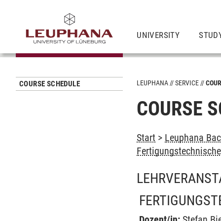
UNIVERSITY
STUD
LEUPHANA
SERVICE
COUR
COURSE SCHEDULE
COURSE S
Start
>
Leuphana Bach
Fertigungstechnische
LEHRVERANST
FERTIGUNGST
Dozent/in:
Stefan Bi