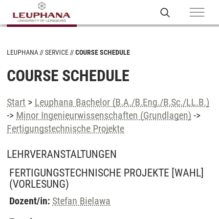
LEUPHANA
SERVICE
COURSE SCHEDULE
COURSE SCHEDULE
Start
>
Leuphana Bachelor (B.A./B.Eng./B.Sc./LL.B.)
->
Minor Ingenieurwissenschaften (Grundlagen)
->
Fertigungstechnische Projekte
LEHRVERANSTALTUNGEN
FERTIGUNGSTECHNISCHE PROJEKTE [WAHL]
(VORLESUNG)
Dozent/in:
Stefan Bielawa