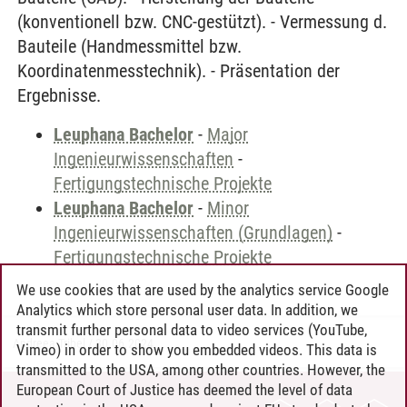
(konventionell bzw. CNC-gestützt). - Vermessung d.
Bauteile (Handmessmittel bzw.
Koordinatenmesstechnik). - Präsentation der
Ergebnisse.
Leuphana Bachelor
-
Major
Ingenieurwissenschaften
-
Fertigungstechnische Projekte
Leuphana Bachelor
-
Minor
Ingenieurwissenschaften (Grundlagen)
-
Fertigungstechnische Projekte
We use cookies that are used by the analytics service Google
Analytics which store personal user data. In addition, we
transmit further personal data to video services (YouTube,
Andreea Tribel
/
30.06.2024
Vimeo) in order to show you embedded videos. This data is
transmitted to the USA, among other countries. However, the
European Court of Justice has deemed the level of data