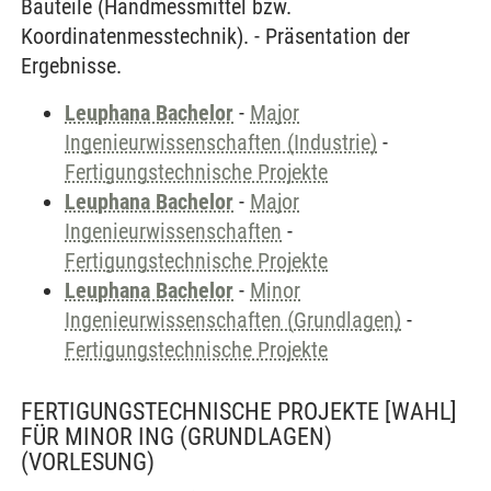
Bauteile (Handmessmittel bzw.
Koordinatenmesstechnik). - Präsentation der
Ergebnisse.
Leuphana Bachelor
-
Major
Ingenieurwissenschaften (Industrie)
-
Fertigungstechnische Projekte
Leuphana Bachelor
-
Major
Ingenieurwissenschaften
-
Fertigungstechnische Projekte
Leuphana Bachelor
-
Minor
Ingenieurwissenschaften (Grundlagen)
-
Fertigungstechnische Projekte
FERTIGUNGSTECHNISCHE PROJEKTE [WAHL]
FÜR MINOR ING (GRUNDLAGEN)
(VORLESUNG)