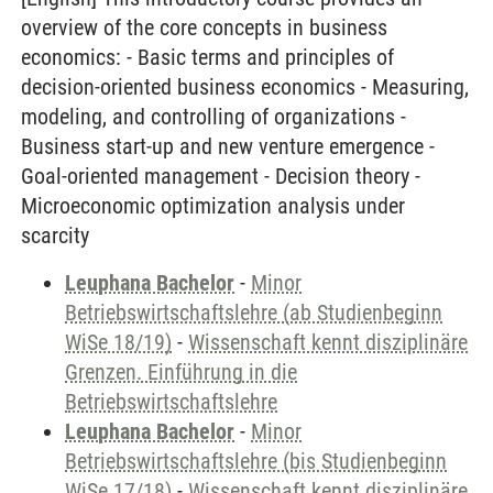
overview of the core concepts in business
economics: - Basic terms and principles of
decision-oriented business economics - Measuring,
modeling, and controlling of organizations -
Business start-up and new venture emergence -
Goal-oriented management - Decision theory -
Microeconomic optimization analysis under
scarcity
Leuphana Bachelor
-
Minor
Betriebswirtschaftslehre (ab Studienbeginn
WiSe 18/19)
-
Wissenschaft kennt disziplinäre
Grenzen. Einführung in die
Betriebswirtschaftslehre
Leuphana Bachelor
-
Minor
Betriebswirtschaftslehre (bis Studienbeginn
WiSe 17/18)
-
Wissenschaft kennt disziplinäre