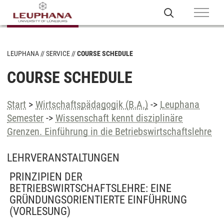
LEUPHANA
SERVICE
COURSE SCHEDULE
COURSE SCHEDULE
Start
>
Wirtschaftspädagogik (B.A.)
->
Leuphana
Semester
->
Wissenschaft kennt disziplinäre
Grenzen. Einführung in die Betriebswirtschaftslehre
LEHRVERANSTALTUNGEN
PRINZIPIEN DER
BETRIEBSWIRTSCHAFTSLEHRE: EINE
GRÜNDUNGSORIENTIERTE EINFÜHRUNG
(VORLESUNG)