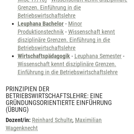
Grenzen. Einführung in die
Betriebswirtschaftslehre
Leuphana Bachelor
-
Minor
Produktionstechnik
-
Wissenschaft kennt
disziplinäre Grenzen. Einführung in die
Betriebswirtschaftslehre
Wirtschaftspädagogik
-
Leuphana Semester
-
Wissenschaft kennt disziplinäre Grenzen.
Einführung in die Betriebswirtschaftslehre
PRINZIPIEN DER
BETRIEBSWIRTSCHAFTSLEHRE: EINE
GRÜNDUNGSORIENTIERTE EINFÜHRUNG
(ÜBUNG)
Dozent/in:
Reinhard Schulte
,
Maximilian
Wagenknecht