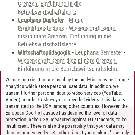
Grenzen. Einführung in die
Betriebswirtschaftslehre
Leuphana Bachelor
-
Minor
Produktionstechnik
-
Wissenschaft kennt
disziplinäre Grenzen. Einführung in die
Betriebswirtschaftslehre
Wirtschaftspädagogik
-
Leuphana Semester
-
Wissenschaft kennt disziplinäre Grenzen.
Einführung in die Betriebswirtschaftslehre
We use cookies that are used by the analytics service Google
Analytics which store personal user data. In addition, we
transmit further personal data to video services (YouTube,
Andreea Tribel
/
30.06.2024
Vimeo) in order to show you embedded videos. This data is
transmitted to the USA, among other countries. However, the
European Court of Justice has deemed the level of data
protection in the USA, measured against EU standards, to be
CONTACT
insufficient. There is also the possibility that your data may
LEUPHANA AS EMPLOYER
then be processed by US authorities. If you click on "Use only