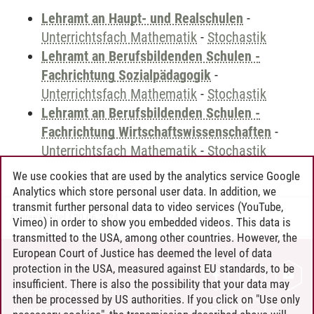
Lehramt an Haupt- und Realschulen
-
Unterrichtsfach Mathematik
-
Stochastik
Lehramt an Berufsbildenden Schulen -
Fachrichtung Sozialpädagogik
-
Unterrichtsfach Mathematik
-
Stochastik
Lehramt an Berufsbildenden Schulen -
Fachrichtung Wirtschaftswissenschaften
-
Unterrichtsfach Mathematik
-
Stochastik
We use cookies that are used by the analytics service Google
Analytics which store personal user data. In addition, we
transmit further personal data to video services (YouTube,
Andreea Tribel
/
30.06.2024
Vimeo) in order to show you embedded videos. This data is
transmitted to the USA, among other countries. However, the
European Court of Justice has deemed the level of data
protection in the USA, measured against EU standards, to be
CONTACT
insufficient. There is also the possibility that your data may
LEUPHANA AS EMPLOYER
then be processed by US authorities. If you click on "Use only
INTRANET