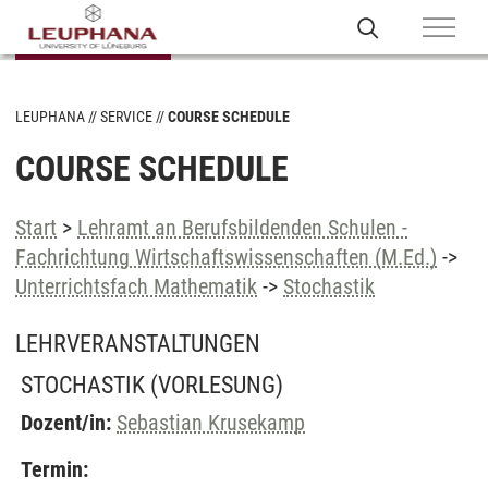
LEUPHANA
SERVICE
COURSE SCHEDULE
COURSE SCHEDULE
Start
>
Lehramt an Berufsbildenden Schulen -
Fachrichtung Wirtschaftswissenschaften (M.Ed.)
->
Unterrichtsfach Mathematik
->
Stochastik
LEHRVERANSTALTUNGEN
STOCHASTIK
(VORLESUNG)
Dozent/in:
Sebastian Krusekamp
Termin: