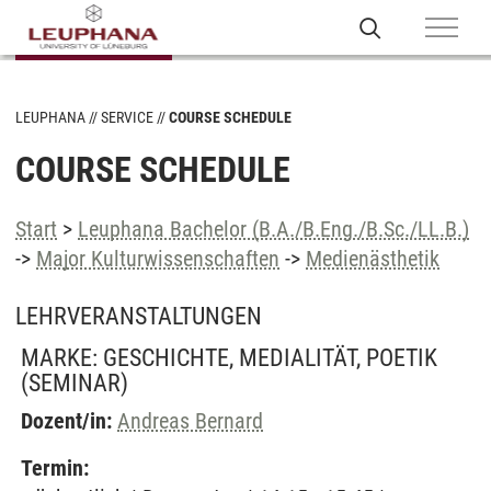
LEUPHANA
SERVICE
COURSE SCHEDULE
COURSE SCHEDULE
Start
>
Leuphana Bachelor (B.A./B.Eng./B.Sc./LL.B.)
->
Major Kulturwissenschaften
->
Medienästhetik
LEHRVERANSTALTUNGEN
MARKE: GESCHICHTE, MEDIALITÄT, POETIK
(SEMINAR)
Dozent/in:
Andreas Bernard
Termin: