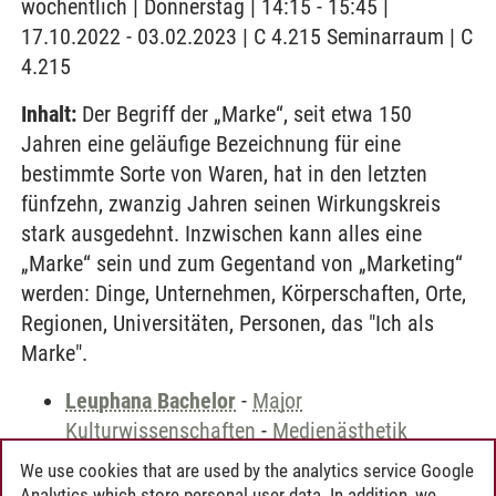
wöchentlich | Donnerstag | 14:15 - 15:45 |
17.10.2022 - 03.02.2023 | C 4.215 Seminarraum | C
4.215
Inhalt:
Der Begriff der „Marke“, seit etwa 150
Jahren eine geläufige Bezeichnung für eine
bestimmte Sorte von Waren, hat in den letzten
fünfzehn, zwanzig Jahren seinen Wirkungskreis
stark ausgedehnt. Inzwischen kann alles eine
„Marke“ sein und zum Gegentand von „Marketing“
werden: Dinge, Unternehmen, Körperschaften, Orte,
Regionen, Universitäten, Personen, das "Ich als
Marke".
Leuphana Bachelor
-
Major
Kulturwissenschaften
-
Medienästhetik
We use cookies that are used by the analytics service Google
Analytics which store personal user data. In addition, we