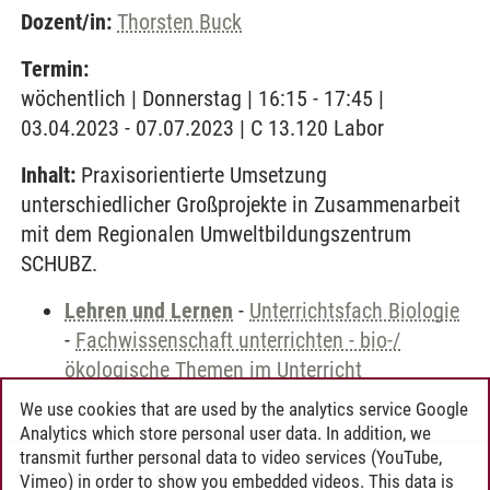
Dozent/in:
Thorsten Buck
Termin:
wöchentlich | Donnerstag | 16:15 - 17:45 |
03.04.2023 - 07.07.2023 | C 13.120 Labor
Inhalt:
Praxisorientierte Umsetzung
unterschiedlicher Großprojekte in Zusammenarbeit
mit dem Regionalen Umweltbildungszentrum
SCHUBZ.
Lehren und Lernen
-
Unterrichtsfach Biologie
-
Fachwissenschaft unterrichten - bio-/
ökologische Themen im Unterricht
We use cookies that are used by the analytics service Google
Analytics which store personal user data. In addition, we
transmit further personal data to video services (YouTube,
Andreea Tribel
/
30.06.2024
Vimeo) in order to show you embedded videos. This data is