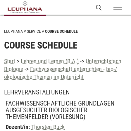
LEUPHANA
SERVICE
COURSE SCHEDULE
COURSE SCHEDULE
Start
>
Lehren und Lernen (B.A.)
->
Unterrichtsfach
Biologie
->
Fachwissenschaft unterrichten - bio-/
ökologische Themen im Unterricht
LEHRVERANSTALTUNGEN
FACHWISSENSCHAFTLICHE GRUNDLAGEN
AUSGESUCHTER BIOLOGISCHER
THEMENFELDER
(VORLESUNG)
Dozent/in:
Thorsten Buck