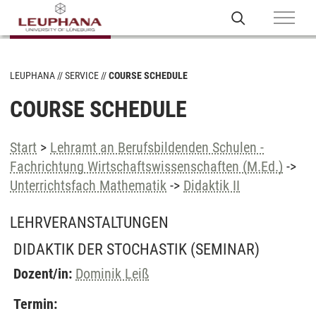
LEUPHANA
SERVICE
COURSE SCHEDULE
COURSE SCHEDULE
Start
>
Lehramt an Berufsbildenden Schulen -
Fachrichtung Wirtschaftswissenschaften (M.Ed.)
->
Unterrichtsfach Mathematik
->
Didaktik II
LEHRVERANSTALTUNGEN
DIDAKTIK DER STOCHASTIK
(SEMINAR)
Dozent/in:
Dominik Leiß
Termin: