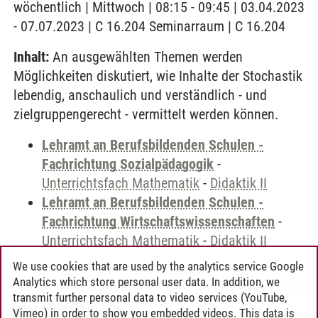
wöchentlich | Mittwoch | 08:15 - 09:45 | 03.04.2023
- 07.07.2023 | C 16.204 Seminarraum | C 16.204
Inhalt:
An ausgewählten Themen werden
Möglichkeiten diskutiert, wie Inhalte der Stochastik
lebendig, anschaulich und verständlich - und
zielgruppengerecht - vermittelt werden können.
Lehramt an Berufsbildenden Schulen -
Fachrichtung Sozialpädagogik
-
Unterrichtsfach Mathematik
-
Didaktik II
Lehramt an Berufsbildenden Schulen -
Fachrichtung Wirtschaftswissenschaften
-
Unterrichtsfach Mathematik
-
Didaktik II
We use cookies that are used by the analytics service Google
Analytics which store personal user data. In addition, we
transmit further personal data to video services (YouTube,
Andreea Tribel
/
30.06.2024
Vimeo) in order to show you embedded videos. This data is