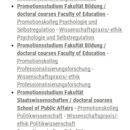
Promotionsstudium Fakultät Bildung /
doctoral courses Faculty of Education
-
Promotionskolleg Psychologie und
Selbstregulation
-
Wissenschaftspraxis/-ethik
Psychologie und Selbstregulation
Promotionsstudium Fakultät Bildung /
doctoral courses Faculty of Education
-
Promotionskolleg
Professionalisierungsforschung
-
Wissenschaftspraxis/-ethik
Professionalisierungsforschung
Promotionsstudium Fakultät
Staatswissenschaften / doctoral courses
School of Public Affairs
-
Promotionskolleg
Politikwissenschaft
-
Wissenschaftspraxis/-
ethik Politikwissenschaft