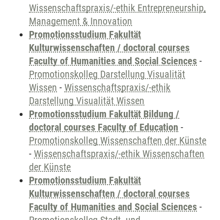
Wissenschaftspraxis/-ethik Entrepreneurship,
Management & Innovation
Promotionsstudium Fakultät
Kulturwissenschaften / doctoral courses
Faculty of Humanities and Social Sciences
-
Promotionskolleg Darstellung Visualität
Wissen
-
Wissenschaftspraxis/-ethik
Darstellung Visualität Wissen
Promotionsstudium Fakultät Bildung /
doctoral courses Faculty of Education
-
Promotionskolleg Wissenschaften der Künste
-
Wissenschaftspraxis/-ethik Wissenschaften
der Künste
Promotionsstudium Fakultät
Kulturwissenschaften / doctoral courses
Faculty of Humanities and Social Sciences
-