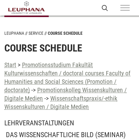
LEUPHANA
SERVICE
COURSE SCHEDULE
COURSE SCHEDULE
Start
>
Promotionsstudium Fakultät
Kulturwissenschaften / doctoral courses Faculty of
Humanities and Social Sciences (Promotion /
doctorate)
->
Promotionskolleg Wissenskulturen /
Digitale Medien
->
Wissenschaftspraxis/-ethik
Wissenskulturen / Digitale Medien
LEHRVERANSTALTUNGEN
DAS WISSENSCHAFTLICHE BILD
(SEMINAR)