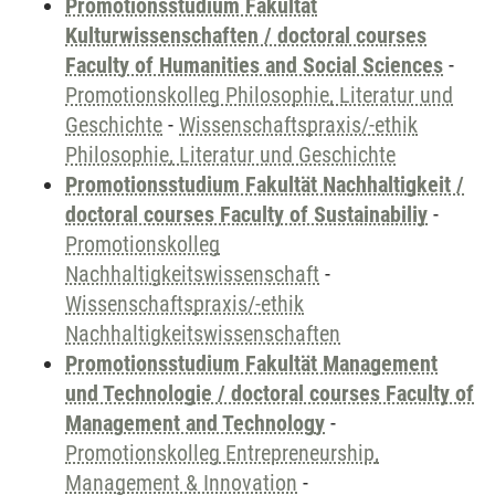
Promotionsstudium Fakultät
Kulturwissenschaften / doctoral courses
Faculty of Humanities and Social Sciences
-
Promotionskolleg Philosophie, Literatur und
Geschichte
-
Wissenschaftspraxis/-ethik
Philosophie, Literatur und Geschichte
Promotionsstudium Fakultät Nachhaltigkeit /
doctoral courses Faculty of Sustainabiliy
-
Promotionskolleg
Nachhaltigkeitswissenschaft
-
Wissenschaftspraxis/-ethik
Nachhaltigkeitswissenschaften
Promotionsstudium Fakultät Management
und Technologie / doctoral courses Faculty of
Management and Technology
-
Promotionskolleg Entrepreneurship,
Management & Innovation
-