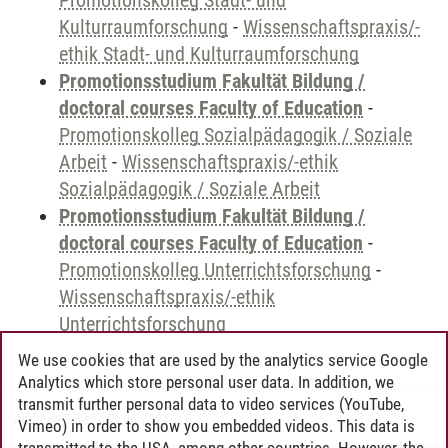
Promotionskolleg Stadt- und
Kulturraumforschung
-
Wissenschaftspraxis/-
ethik Stadt- und Kulturraumforschung
Promotionsstudium Fakultät Bildung /
doctoral courses Faculty of Education
-
Promotionskolleg Sozialpädagogik / Soziale
Arbeit
-
Wissenschaftspraxis/-ethik
Sozialpädagogik / Soziale Arbeit
Promotionsstudium Fakultät Bildung /
doctoral courses Faculty of Education
-
Promotionskolleg Unterrichtsforschung
-
Wissenschaftspraxis/-ethik
Unterrichtsforschung
We use cookies that are used by the analytics service Google
Analytics which store personal user data. In addition, we
transmit further personal data to video services (YouTube,
Andreea Tribel
/
30.06.2024
Vimeo) in order to show you embedded videos. This data is
transmitted to the USA, among other countries. However, the