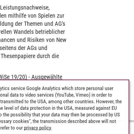
 Leistungsnachweise,
en mithilfe von Spielen zur
meldung der Themen und AG's
ellen Wandels betrieblicher
Chancen und Risiken von New
 seitens der AGs und
 Thesenpapiere durch die
WiSe 19/20)
-
Ausgewählte
ytics service Google Analytics which store personal user
 WiSe 18/19)
-
Ausgewählte
rsonal data to video services (YouTube, Vimeo) in order to
transmitted to the USA, among other countries. However, the
e level of data protection in the USA, measured against EU
lso the possibility that your data may then be processed by US
cessary cookies", the transmission described above will not
refer to our
privacy policy
.