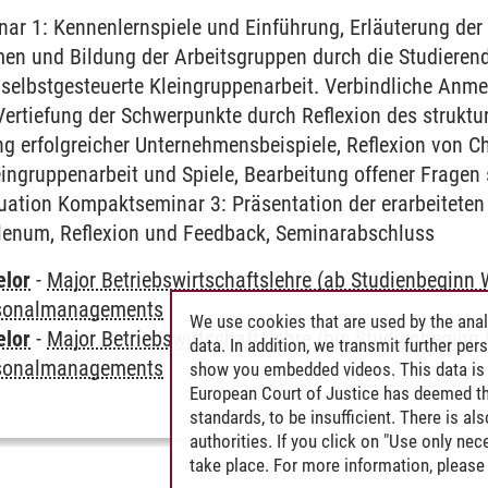
r 1: Kennenlernspiele und Einführung, Erläuterung der
en und Bildung der Arbeitsgruppen durch die Studierend
d selbstgesteuerte Kleingruppenarbeit. Verbindliche An
rtiefung der Schwerpunkte durch Reflexion des struktur
ng erfolgreicher Unternehmensbeispiele, Reflexion von 
eingruppenarbeit und Spiele, Bearbeitung offener Fragen
uation Kompaktseminar 3: Präsentation der erarbeiteten
lenum, Reflexion und Feedback, Seminarabschluss
elor
-
Major Betriebswirtschaftslehre (ab Studienbeginn 
rsonalmanagements
We use cookies that are used by the anal
elor
-
Major Betriebswirtschaftslehre (bis Studienbeginn
data. In addition, we transmit further pe
rsonalmanagements
show you embedded videos. This data is 
European Court of Justice has deemed th
standards, to be insufficient. There is a
authorities. If you click on "Use only ne
take place. For more information, please 