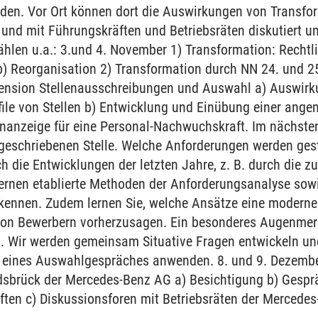
nden. Vor Ort können dort die Auswirkungen von Transf
 und mit Führungskräften und Betriebsräten diskutiert un
ählen u.a.: 3.und 4. November 1) Transformation: Recht
) Reorganisation 2) Transformation durch NN 24. und 2
ension Stellenausschreibungen und Auswahl a) Auswirk
file von Stellen b) Entwicklung und Einübung einer an
enanzeige für eine Personal-Nachwuchskraft. Im nächsten
sgeschriebenen Stelle. Welche Anforderungen werden gest
h die Entwicklungen der letzten Jahre, z. B. durch die 
lernen etablierte Methoden der Anforderungsanalyse sow
 kennen. Zudem lernen Sie, welche Ansätze eine moderne
von Bewerbern vorherzusagen. Ein besonderes Augenmerk
. Wir werden gemeinsam Situative Fragen entwickeln u
g eines Auswahlgespräches anwenden. 8. und 9. Dezembe
dsbrück der Mercedes-Benz AG a) Besichtigung b) Gespr
ften c) Diskussionsforen mit Betriebsräten der Mercede