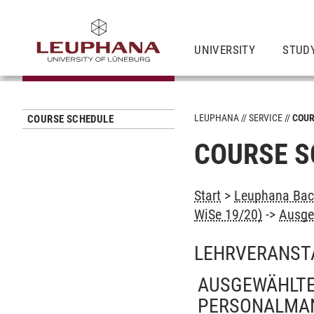
UNIVERSITY
STUD
LEUPHANA
SERVICE
COUR
COURSE SCHEDULE
COURSE S
Start
>
Leuphana Bach
WiSe 19/20)
->
Ausge
LEHRVERANST
AUSGEWÄHLTE
PERSONALMAN