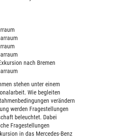
narraum
inarraum
narraum
inarraum
 - Exkursion nach Bremen
inarraum
hmen stehen unter einem
onalarbeit. Wie begleiten
n Rahmenbedingungen verändern
ltung werden Fragestellungen
chaft beleuchtet. Dabei
sche Fragestellungen
Exkursion in das Mercedes-Benz