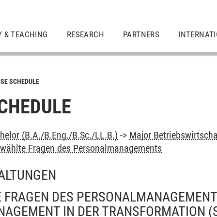
Y & TEACHING
RESEARCH
PARTNERS
INTERNAT
SE SCHEDULE
CHEDULE
elor (B.A./B.Eng./B.Sc./LL.B.)
->
Major Betriebswirtscha
wählte Fragen des Personalmanagements
ALTUNGEN
 FRAGEN DES PERSONALMANAGEMENT
AGEMENT IN DER TRANSFORMATION
(