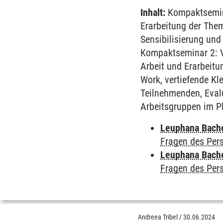
Inhalt:
Kompaktsemina
Erarbeitung der Them
Sensibilisierung un
Kompaktseminar 2: Ve
Arbeit und Erarbeitu
Work, vertiefende Kl
Teilnehmenden, Eval
Arbeitsgruppen im P
Leuphana Bach
Fragen des Pe
Leuphana Bach
Fragen des Pe
Andreea Tribel
/
30.06.2024