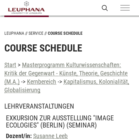
LEUPHANA
SERVICE
COURSE SCHEDULE
COURSE SCHEDULE
Start
>
Masterprogramm Kulturwissenschaften:
Kritik der Gegenwart - Künste, Theorie, Geschichte
(M.A.)
->
Kernbereich
->
Kapitalismus, Kolonialität,
Globalisierung
LEHRVERANSTALTUNGEN
EXKURSION ZUR AUSSTELLUNG "IMAGE
ECOLOGIES" (BERLIN)
(SEMINAR)
Dozent/in:
Susanne Leeb