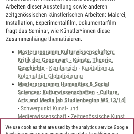
Arbeiten dieser Ausstellung sowie anderen
zeitgenössischen künstlerischen Arbeiten: Malerei,
Installation, Experimentalfilm, Dokumentarfilm
fragt das Seminar, wie Künstler*innen diese
Zusammenhänge thematisieren.
Masterprogramm Kulturwissenschaften:
Kritik der Gegenwart - Künste, Theorie,
Geschichte
-
Kernbereich
-
Kapitalismus,
Kolonialität, Globalisierung
Masterprogramm Humanities & Social
Sciences: Kulturwissenschaften - Culture,
Arts and Media [ab Studienbeginn WS 13/14]
-
Schwerpunkt Kunst- und
Medienwissenschaft
-
Zeitgenössische Kunst
We use cookies that are used by the analytics service Google
Analytics which store personal user data. In addition, we