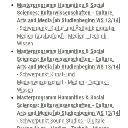
Masterprogramm Humanities & Social
Sciences: Kulturwissenschaften - Culture,
Arts and Media [ab Studienbeginn WS 13/14]
-
Schwerpunkt Kultur und Ästhetik digitaler
Medien (auslaufend)
-
Medien - Technik -
Wissen
Masterprogramm Humanities & Social
Sciences: Kulturwissenschaften - Culture,
Arts and Media [ab Studienbeginn WS 13/14]
-
Schwerpunkt Kunst- und
Medienwissenschaft
-
Medien - Technik -
Wissen
Masterprogramm Humanities & Social
Sciences: Kulturwissenschaften - Culture,
Arts and Media [ab Studienbeginn WS 13/14]
-
Schwerpunkt Sound Studies - Digitale