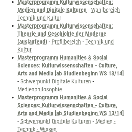
Masterprogramm Kulturwissenschaften:
Medien und Digitale Kulturen
-
Wahlbereich
-
Technik und Kultur
Masterprogramm Kulturwissenschaften:
Theorie und Geschichte der Moderne
(auslaufend)
-
Profilbereich
-
Technik und
Kultur
Masterprogramm Humanities & Social
Sciences: Kulturwissenschaften - Culture,
Arts and Media [ab Studienbeginn WS 13/14]
-
Schwerpunkt Digitale Kulturen
-
Medienphilosophie
Masterprogramm Humanities & Social
Sciences: Kulturwissenschaften - Culture,
Arts and Media [ab Studienbeginn WS 13/14]
-
Schwerpunkt Digitale Kulturen
-
Medien -
Technik - Wissen