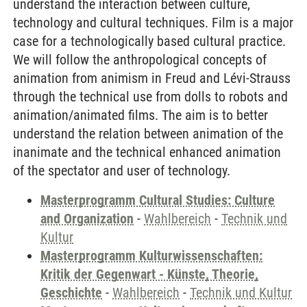
understand the interaction between culture,
technology and cultural techniques. Film is a major
case for a technologically based cultural practice.
We will follow the anthropological concepts of
animation from animism in Freud and Lévi-Strauss
through the technical use from dolls to robots and
animation/animated films. The aim is to better
understand the relation between animation of the
inanimate and the technical enhanced animation
of the spectator and user of technology.
Masterprogramm Cultural Studies: Culture
and Organization
-
Wahlbereich
-
Technik und
Kultur
Masterprogramm Kulturwissenschaften:
Kritik der Gegenwart - Künste, Theorie,
Geschichte
-
Wahlbereich
-
Technik und Kultur