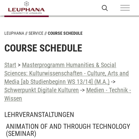
LEUPHANA
SERVICE
COURSE SCHEDULE
COURSE SCHEDULE
Start
>
Masterprogramm Humanities & Social
Sciences: Kulturwissenschaften - Culture, Arts and
Media [ab Studienbeginn WS 13/14] (M.A.)
->
Schwerpunkt Digitale Kulturen
->
Medien - Technik -
Wissen
LEHRVERANSTALTUNGEN
ANIMATION OF AND THROUGH TECHNOLOGY
(SEMINAR)