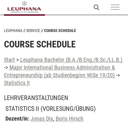
LEUPHANA
SERVICE
COURSE SCHEDULE
COURSE SCHEDULE
Start
>
Leuphana Bachelor (B.A./B.Eng./B.Sc./LL.B.)
->
Major International Business Administration &
Entrepreneurship (ab Studienbeginn WiSe 19/20)
->
Statistics II
LEHRVERANSTALTUNGEN
STATISTICS II
(VORLESUNG/ÜBUNG)
Dozent/in:
Jonas Dix
,
Boris Hirsch