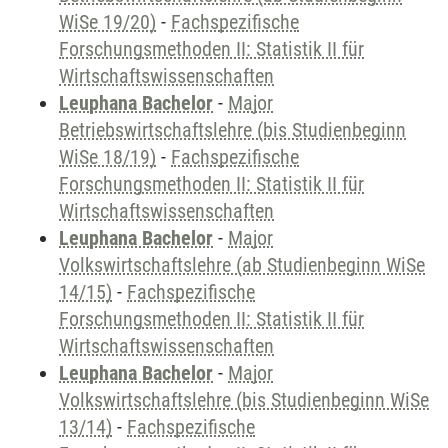
WiSe 19/20)
-
Fachspezifische
Forschungsmethoden II: Statistik II für
Wirtschaftswissenschaften
Leuphana Bachelor
-
Major
Betriebswirtschaftslehre (bis Studienbeginn
WiSe 18/19)
-
Fachspezifische
Forschungsmethoden II: Statistik II für
Wirtschaftswissenschaften
Leuphana Bachelor
-
Major
Volkswirtschaftslehre (ab Studienbeginn WiSe
14/15)
-
Fachspezifische
Forschungsmethoden II: Statistik II für
Wirtschaftswissenschaften
Leuphana Bachelor
-
Major
Volkswirtschaftslehre (bis Studienbeginn WiSe
13/14)
-
Fachspezifische