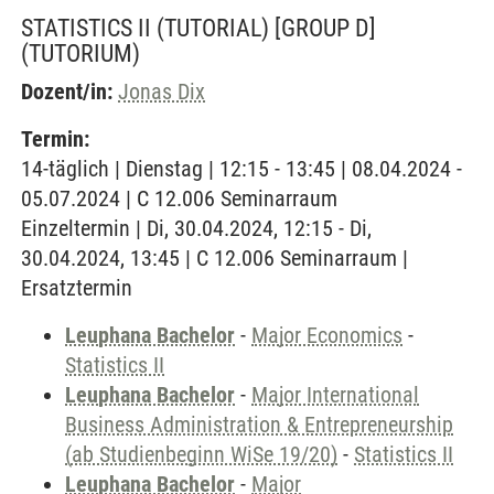
STATISTICS II (TUTORIAL) [GROUP D]
(TUTORIUM)
Dozent/in:
Jonas Dix
Termin:
14-täglich | Dienstag | 12:15 - 13:45 | 08.04.2024 -
05.07.2024 | C 12.006 Seminarraum
Einzeltermin | Di, 30.04.2024, 12:15 - Di,
30.04.2024, 13:45 | C 12.006 Seminarraum |
Ersatztermin
Leuphana Bachelor
-
Major Economics
-
Statistics II
Leuphana Bachelor
-
Major International
Business Administration & Entrepreneurship
(ab Studienbeginn WiSe 19/20)
-
Statistics II
Leuphana Bachelor
-
Major