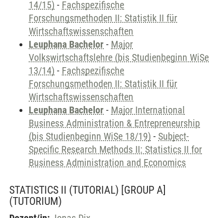
14/15)
-
Fachspezifische
Forschungsmethoden II: Statistik II für
Wirtschaftswissenschaften
Leuphana Bachelor
-
Major
Volkswirtschaftslehre (bis Studienbeginn WiSe
13/14)
-
Fachspezifische
Forschungsmethoden II: Statistik II für
Wirtschaftswissenschaften
Leuphana Bachelor
-
Major International
Business Administration & Entrepreneurship
(bis Studienbeginn WiSe 18/19)
-
Subject-
Specific Research Methods II: Statistics II for
Business Administration and Economics
STATISTICS II (TUTORIAL) [GROUP A]
(TUTORIUM)