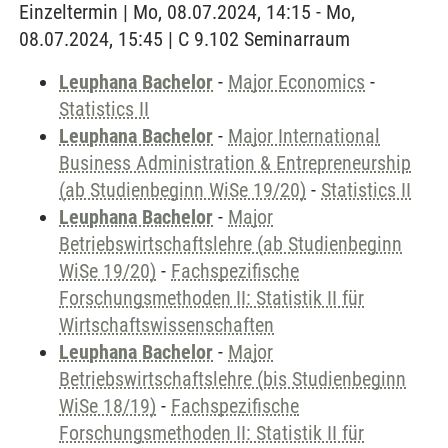
Einzeltermin | Mo, 08.07.2024, 14:15 - Mo,
08.07.2024, 15:45 | C 9.102 Seminarraum
Leuphana Bachelor
-
Major Economics
-
Statistics II
Leuphana Bachelor
-
Major International
Business Administration & Entrepreneurship
(ab Studienbeginn WiSe 19/20)
-
Statistics II
Leuphana Bachelor
-
Major
Betriebswirtschaftslehre (ab Studienbeginn
WiSe 19/20)
-
Fachspezifische
Forschungsmethoden II: Statistik II für
Wirtschaftswissenschaften
Leuphana Bachelor
-
Major
Betriebswirtschaftslehre (bis Studienbeginn
WiSe 18/19)
-
Fachspezifische
Forschungsmethoden II: Statistik II für