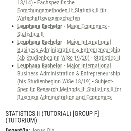
13/14)
-
Fachspezifische
Forschungsmethoden II: Statistik II für
Wirtschaftswissenschaften
Leuphana Bachelor
-
Major Economics
-
Statistics II
Leuphana Bachelor
-
Major International
Business Administration & Entrepreneurship
(ab Studienbeginn WiSe 19/20)
-
Statistics II
Leuphana Bachelor
-
Major International
Business Administration & Entrepreneurship
(bis Studienbeginn WiSe 18/19)
-
Subject-
Specific Research Methods II: Statistics II for
Business Administration and Economics
STATISTICS II (TUTORIAL) [GROUP F]
(TUTORIUM)
Dozent/in:
Jonas Dix