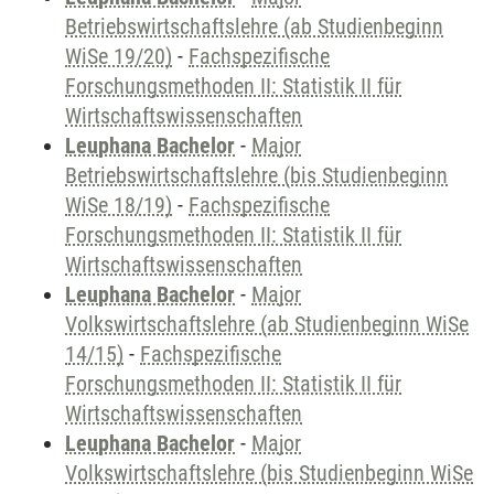
Betriebswirtschaftslehre (ab Studienbeginn
WiSe 19/20)
-
Fachspezifische
Forschungsmethoden II: Statistik II für
Wirtschaftswissenschaften
Leuphana Bachelor
-
Major
Betriebswirtschaftslehre (bis Studienbeginn
WiSe 18/19)
-
Fachspezifische
Forschungsmethoden II: Statistik II für
Wirtschaftswissenschaften
Leuphana Bachelor
-
Major
Volkswirtschaftslehre (ab Studienbeginn WiSe
14/15)
-
Fachspezifische
Forschungsmethoden II: Statistik II für
Wirtschaftswissenschaften
Leuphana Bachelor
-
Major
Volkswirtschaftslehre (bis Studienbeginn WiSe