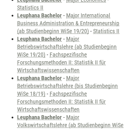
Statistics II
Leuphana Bachelor
-
Major International
Business Administration & Entrepreneurship
(ab Studienbeginn WiSe 19/20)
-
Statistics II
Leuphana Bachelor
-
Major
Betriebswirtschaftslehre (ab Studienbeginn
WiSe 19/20)
-
Fachspezifische
Forschungsmethoden II: Statistik II für
Wirtschaftswissenschaften
Leuphana Bachelor
-
Major
Betriebswirtschaftslehre (bis Studienbeginn
WiSe 18/19)
-
Fachspezifische
Forschungsmethoden II: Statistik II für
Wirtschaftswissenschaften
Leuphana Bachelor
-
Major
Volkswirtschaftslehre (ab Studienbeginn WiSe