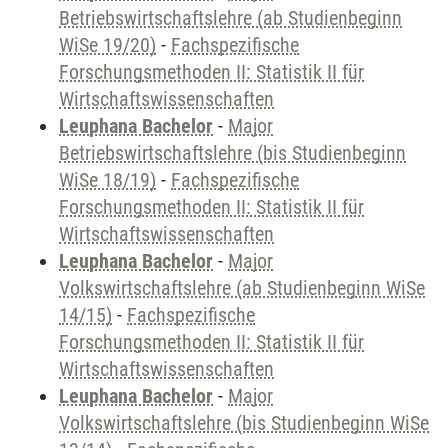
Betriebswirtschaftslehre (ab Studienbeginn
WiSe 19/20)
-
Fachspezifische
Forschungsmethoden II: Statistik II für
Wirtschaftswissenschaften
Leuphana Bachelor
-
Major
Betriebswirtschaftslehre (bis Studienbeginn
WiSe 18/19)
-
Fachspezifische
Forschungsmethoden II: Statistik II für
Wirtschaftswissenschaften
Leuphana Bachelor
-
Major
Volkswirtschaftslehre (ab Studienbeginn WiSe
14/15)
-
Fachspezifische
Forschungsmethoden II: Statistik II für
Wirtschaftswissenschaften
Leuphana Bachelor
-
Major
Volkswirtschaftslehre (bis Studienbeginn WiSe