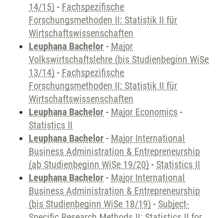
14/15)
-
Fachspezifische
Forschungsmethoden II: Statistik II für
Wirtschaftswissenschaften
Leuphana Bachelor
-
Major
Volkswirtschaftslehre (bis Studienbeginn WiSe
13/14)
-
Fachspezifische
Forschungsmethoden II: Statistik II für
Wirtschaftswissenschaften
Leuphana Bachelor
-
Major Economics
-
Statistics II
Leuphana Bachelor
-
Major International
Business Administration & Entrepreneurship
(ab Studienbeginn WiSe 19/20)
-
Statistics II
Leuphana Bachelor
-
Major International
Business Administration & Entrepreneurship
(bis Studienbeginn WiSe 18/19)
-
Subject-
Specific Research Methods II: Statistics II for