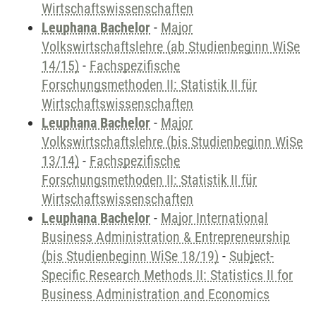
Wirtschaftswissenschaften
Leuphana Bachelor
-
Major
Volkswirtschaftslehre (ab Studienbeginn WiSe
14/15)
-
Fachspezifische
Forschungsmethoden II: Statistik II für
Wirtschaftswissenschaften
Leuphana Bachelor
-
Major
Volkswirtschaftslehre (bis Studienbeginn WiSe
13/14)
-
Fachspezifische
Forschungsmethoden II: Statistik II für
Wirtschaftswissenschaften
Leuphana Bachelor
-
Major International
Business Administration & Entrepreneurship
(bis Studienbeginn WiSe 18/19)
-
Subject-
Specific Research Methods II: Statistics II for
Business Administration and Economics