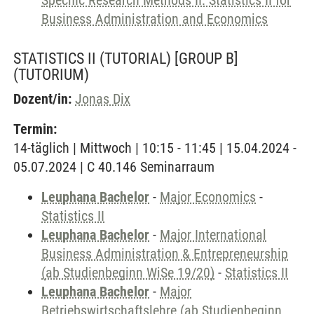
Specific Research Methods II: Statistics II for
Business Administration and Economics
STATISTICS II (TUTORIAL) [GROUP B]
(TUTORIUM)
Dozent/in:
Jonas Dix
Termin:
14-täglich | Mittwoch | 10:15 - 11:45 | 15.04.2024 -
05.07.2024 | C 40.146 Seminarraum
Leuphana Bachelor
-
Major Economics
-
Statistics II
Leuphana Bachelor
-
Major International
Business Administration & Entrepreneurship
(ab Studienbeginn WiSe 19/20)
-
Statistics II
Leuphana Bachelor
-
Major
Betriebswirtschaftslehre (ab Studienbeginn