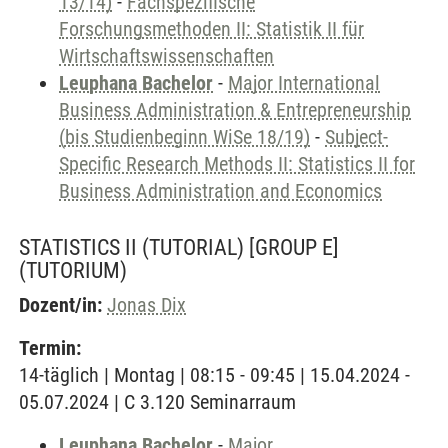
13/14)
-
Fachspezifische
Forschungsmethoden II: Statistik II für
Wirtschaftswissenschaften
Leuphana Bachelor
-
Major International
Business Administration & Entrepreneurship
(bis Studienbeginn WiSe 18/19)
-
Subject-
Specific Research Methods II: Statistics II for
Business Administration and Economics
STATISTICS II (TUTORIAL) [GROUP E]
(TUTORIUM)
Dozent/in:
Jonas Dix
Termin:
14-täglich | Montag | 08:15 - 09:45 | 15.04.2024 -
05.07.2024 | C 3.120 Seminarraum
Leuphana Bachelor
-
Major