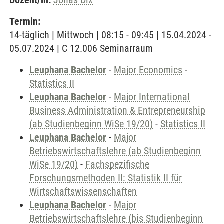
Dozent/in:
Jonas Dix
Termin:
14-täglich | Mittwoch | 08:15 - 09:45 | 15.04.2024 -
05.07.2024 | C 12.006 Seminarraum
Leuphana Bachelor
-
Major Economics
-
Statistics II
Leuphana Bachelor
-
Major International
Business Administration & Entrepreneurship
(ab Studienbeginn WiSe 19/20)
-
Statistics II
Leuphana Bachelor
-
Major
Betriebswirtschaftslehre (ab Studienbeginn
WiSe 19/20)
-
Fachspezifische
Forschungsmethoden II: Statistik II für
Wirtschaftswissenschaften
Leuphana Bachelor
-
Major
Betriebswirtschaftslehre (bis Studienbeginn