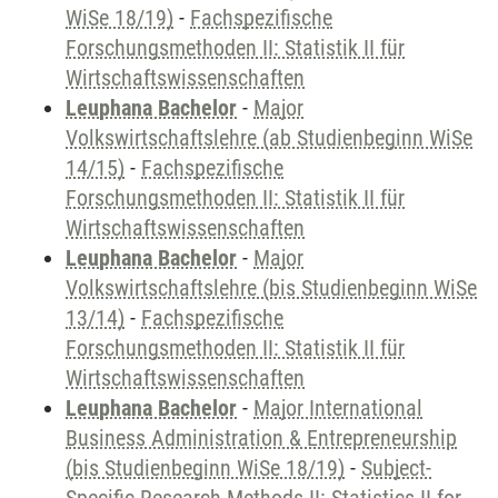
WiSe 18/19)
-
Fachspezifische
Forschungsmethoden II: Statistik II für
Wirtschaftswissenschaften
Leuphana Bachelor
-
Major
Volkswirtschaftslehre (ab Studienbeginn WiSe
14/15)
-
Fachspezifische
Forschungsmethoden II: Statistik II für
Wirtschaftswissenschaften
Leuphana Bachelor
-
Major
Volkswirtschaftslehre (bis Studienbeginn WiSe
13/14)
-
Fachspezifische
Forschungsmethoden II: Statistik II für
Wirtschaftswissenschaften
Leuphana Bachelor
-
Major International
Business Administration & Entrepreneurship
(bis Studienbeginn WiSe 18/19)
-
Subject-