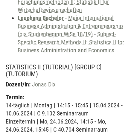
Forschungsmethoden II: Statistik II für
Wirtschaftswissenschaften
Leuphana Bachelor
-
Major International
Business Administration & Entrepreneurship
(bis Studienbeginn WiSe 18/19)
-
Subject-
Specific Research Methods II: Statistics II for
Business Administration and Economics
STATISTICS II (TUTORIAL) [GROUP C]
(TUTORIUM)
Dozent/in:
Jonas Dix
Termin:
14-täglich | Montag | 14:15 - 15:45 | 15.04.2024 -
10.06.2024 | C 9.102 Seminarraum
Einzeltermin | Mo, 24.06.2024, 14:15 - Mo,
24.06.2024, 15:45 | C 40.704 Seminarraum