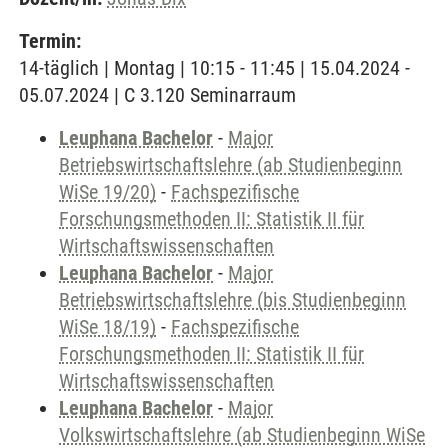
Termin:
14-täglich | Montag | 10:15 - 11:45 | 15.04.2024 -
05.07.2024 | C 3.120 Seminarraum
Leuphana Bachelor
-
Major
Betriebswirtschaftslehre (ab Studienbeginn
WiSe 19/20)
-
Fachspezifische
Forschungsmethoden II: Statistik II für
Wirtschaftswissenschaften
Leuphana Bachelor
-
Major
Betriebswirtschaftslehre (bis Studienbeginn
WiSe 18/19)
-
Fachspezifische
Forschungsmethoden II: Statistik II für
Wirtschaftswissenschaften
Leuphana Bachelor
-
Major
Volkswirtschaftslehre (ab Studienbeginn WiSe