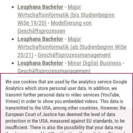
Leuphana Bachelor
-
Major
Wirtschaftsinformatik (bis Studienbeginn
WiSe 19/20)
-
Modellierung von
Geschäftsprozessen
Leuphana Bachelor
-
Major
Wirtschaftsinformatik (ab Studienbeginn WiSe
20/21)
-
Geschäftsprozessmanagement
Leuphana Bachelor
-
Minor Digital Business
-
Geschäftsprozessmanagement
We use cookies that are used by the analytics service Google
Analytics which store personal user data. In addition, we
transmit further personal data to video services (YouTube,
Andreea Tribel
/
30.06.2024
Vimeo) in order to show you embedded videos. This data is
transmitted to the USA, among other countries. However, the
European Court of Justice has deemed the level of data
protection in the USA, measured against EU standards, to be
CONTACT
insufficient. There is also the possibility that your data may
LEUPHANA AS EMPLOYER