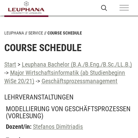
LEUPHANA
SERVICE
COURSE SCHEDULE
COURSE SCHEDULE
Start
>
Leuphana Bachelor (B.A./B.Eng./B.Sc./LL.B.)
->
Major Wirtschaftsinformatik (ab Studienbeginn
WiSe 20/21)
->
Geschäftsprozessmanagement
LEHRVERANSTALTUNGEN
MODELLIERUNG VON GESCHÄFTSPROZESSEN
(VORLESUNG)
Dozent/in:
Stefanos Dimitriadis