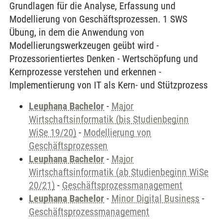
Grundlagen für die Analyse, Erfassung und
Modellierung von Geschäftsprozessen. 1 SWS
Übung, in dem die Anwendung von
Modellierungswerkzeugen geübt wird -
Prozessorientiertes Denken - Wertschöpfung und
Kernprozesse verstehen und erkennen -
Implementierung von IT als Kern- und Stützprozess
Leuphana Bachelor
-
Major
Wirtschaftsinformatik (bis Studienbeginn
WiSe 19/20)
-
Modellierung von
Geschäftsprozessen
Leuphana Bachelor
-
Major
Wirtschaftsinformatik (ab Studienbeginn WiSe
20/21)
-
Geschäftsprozessmanagement
Leuphana Bachelor
-
Minor Digital Business
-
Geschäftsprozessmanagement