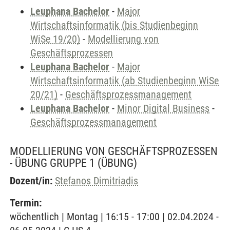
Leuphana Bachelor
-
Major
Wirtschaftsinformatik (bis Studienbeginn
WiSe 19/20)
-
Modellierung von
Geschäftsprozessen
Leuphana Bachelor
-
Major
Wirtschaftsinformatik (ab Studienbeginn WiSe
20/21)
-
Geschäftsprozessmanagement
Leuphana Bachelor
-
Minor Digital Business
-
Geschäftsprozessmanagement
MODELLIERUNG VON GESCHÄFTSPROZESSEN
- ÜBUNG GRUPPE 1
(ÜBUNG)
Dozent/in:
Stefanos Dimitriadis
Termin:
wöchentlich | Montag | 16:15 - 17:00 | 02.04.2024 -