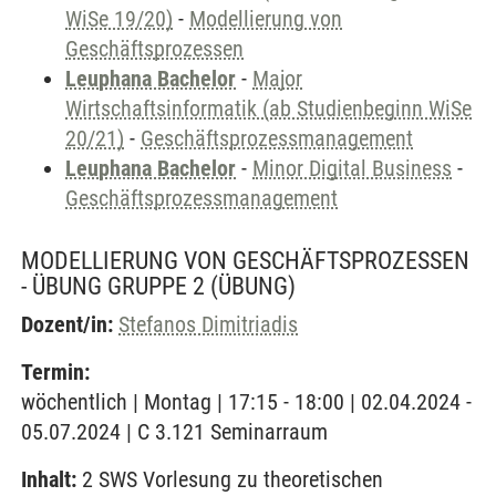
WiSe 19/20)
-
Modellierung von
Geschäftsprozessen
Leuphana Bachelor
-
Major
Wirtschaftsinformatik (ab Studienbeginn WiSe
20/21)
-
Geschäftsprozessmanagement
Leuphana Bachelor
-
Minor Digital Business
-
Geschäftsprozessmanagement
MODELLIERUNG VON GESCHÄFTSPROZESSEN
- ÜBUNG GRUPPE 2
(ÜBUNG)
Dozent/in:
Stefanos Dimitriadis
Termin:
wöchentlich | Montag | 17:15 - 18:00 | 02.04.2024 -
05.07.2024 | C 3.121 Seminarraum
Inhalt:
2 SWS Vorlesung zu theoretischen