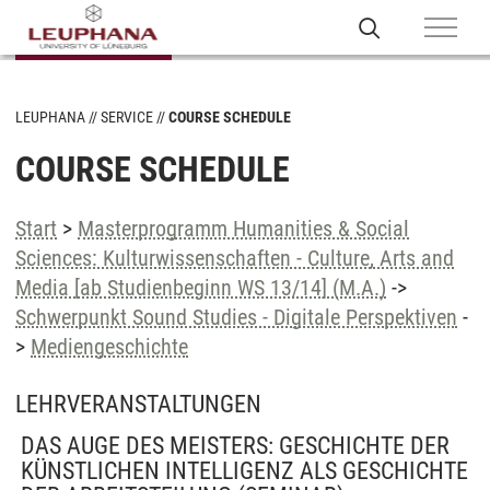
LEUPHANA
SERVICE
COURSE SCHEDULE
COURSE SCHEDULE
Start
>
Masterprogramm Humanities & Social
Sciences: Kulturwissenschaften - Culture, Arts and
Media [ab Studienbeginn WS 13/14] (M.A.)
->
Schwerpunkt Sound Studies - Digitale Perspektiven
-
>
Mediengeschichte
LEHRVERANSTALTUNGEN
DAS AUGE DES MEISTERS: GESCHICHTE DER
KÜNSTLICHEN INTELLIGENZ ALS GESCHICHTE