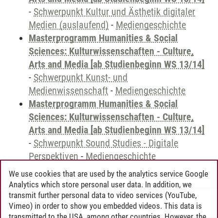
-
Schwerpunkt Kultur und Ästhetik digitaler
Medien (auslaufend)
-
Mediengeschichte
Masterprogramm Humanities & Social
Sciences: Kulturwissenschaften - Culture,
Arts and Media [ab Studienbeginn WS 13/14]
-
Schwerpunkt Kunst- und
Medienwissenschaft
-
Mediengeschichte
Masterprogramm Humanities & Social
Sciences: Kulturwissenschaften - Culture,
Arts and Media [ab Studienbeginn WS 13/14]
-
Schwerpunkt Sound Studies - Digitale
Perspektiven
-
Mediengeschichte
We use cookies that are used by the analytics service Google
Analytics which store personal user data. In addition, we
transmit further personal data to video services (YouTube,
Andreea Tribel
/
30.06.2024
Vimeo) in order to show you embedded videos. This data is
transmitted to the USA, among other countries. However, the