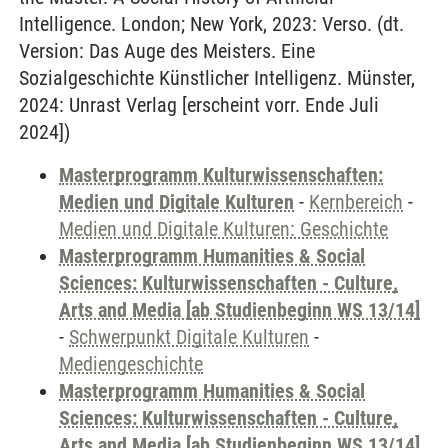
Intelligence. London; New York, 2023: Verso. (dt.
Version: Das Auge des Meisters. Eine
Sozialgeschichte Künstlicher Intelligenz. Münster,
2024: Unrast Verlag [erscheint vorr. Ende Juli
2024])
Masterprogramm Kulturwissenschaften:
Medien und Digitale Kulturen
-
Kernbereich
-
Medien und Digitale Kulturen: Geschichte
Masterprogramm Humanities & Social
Sciences: Kulturwissenschaften - Culture,
Arts and Media [ab Studienbeginn WS 13/14]
-
Schwerpunkt Digitale Kulturen
-
Mediengeschichte
Masterprogramm Humanities & Social
Sciences: Kulturwissenschaften - Culture,
Arts and Media [ab Studienbeginn WS 13/14]