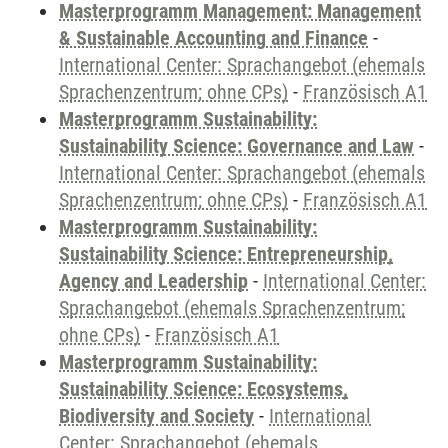
Masterprogramm Management: Management
& Sustainable Accounting and Finance
-
International Center: Sprachangebot (ehemals
Sprachenzentrum; ohne CPs)
-
Französisch A1
Masterprogramm Sustainability:
Sustainability Science: Governance and Law
-
International Center: Sprachangebot (ehemals
Sprachenzentrum; ohne CPs)
-
Französisch A1
Masterprogramm Sustainability:
Sustainability Science: Entrepreneurship,
Agency and Leadership
-
International Center:
Sprachangebot (ehemals Sprachenzentrum;
ohne CPs)
-
Französisch A1
Masterprogramm Sustainability:
Sustainability Science: Ecosystems,
Biodiversity and Society
-
International
Center: Sprachangebot (ehemals