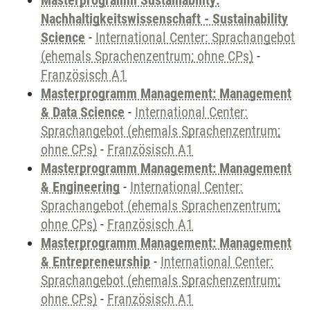
Masterprogramm Sustainability:
Nachhaltigkeitswissenschaft - Sustainability
Science
-
International Center: Sprachangebot
(ehemals Sprachenzentrum; ohne CPs)
-
Französisch A1
Masterprogramm Management: Management
& Data Science
-
International Center:
Sprachangebot (ehemals Sprachenzentrum;
ohne CPs)
-
Französisch A1
Masterprogramm Management: Management
& Engineering
-
International Center:
Sprachangebot (ehemals Sprachenzentrum;
ohne CPs)
-
Französisch A1
Masterprogramm Management: Management
& Entrepreneurship
-
International Center:
Sprachangebot (ehemals Sprachenzentrum;
ohne CPs)
-
Französisch A1