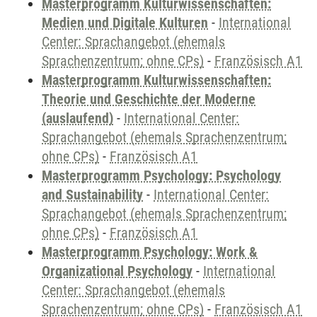
Masterprogramm Kulturwissenschaften:
Medien und Digitale Kulturen
-
International
Center: Sprachangebot (ehemals
Sprachenzentrum; ohne CPs)
-
Französisch A1
Masterprogramm Kulturwissenschaften:
Theorie und Geschichte der Moderne
(auslaufend)
-
International Center:
Sprachangebot (ehemals Sprachenzentrum;
ohne CPs)
-
Französisch A1
Masterprogramm Psychology: Psychology
and Sustainability
-
International Center:
Sprachangebot (ehemals Sprachenzentrum;
ohne CPs)
-
Französisch A1
Masterprogramm Psychology: Work &
Organizational Psychology
-
International
Center: Sprachangebot (ehemals
Sprachenzentrum; ohne CPs)
-
Französisch A1