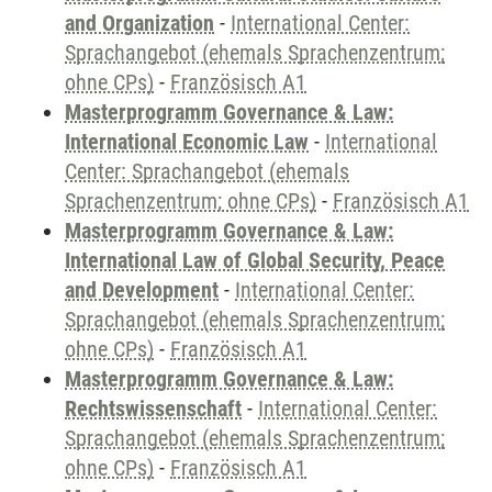
and Organization
-
International Center:
Sprachangebot (ehemals Sprachenzentrum;
ohne CPs)
-
Französisch A1
Masterprogramm Governance & Law:
International Economic Law
-
International
Center: Sprachangebot (ehemals
Sprachenzentrum; ohne CPs)
-
Französisch A1
Masterprogramm Governance & Law:
International Law of Global Security, Peace
and Development
-
International Center:
Sprachangebot (ehemals Sprachenzentrum;
ohne CPs)
-
Französisch A1
Masterprogramm Governance & Law:
Rechtswissenschaft
-
International Center:
Sprachangebot (ehemals Sprachenzentrum;
ohne CPs)
-
Französisch A1