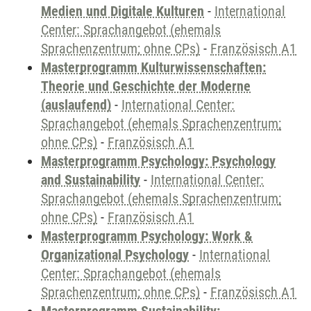
Medien und Digitale Kulturen
-
International
Center: Sprachangebot (ehemals
Sprachenzentrum; ohne CPs)
-
Französisch A1
Masterprogramm Kulturwissenschaften:
Theorie und Geschichte der Moderne
(auslaufend)
-
International Center:
Sprachangebot (ehemals Sprachenzentrum;
ohne CPs)
-
Französisch A1
Masterprogramm Psychology: Psychology
and Sustainability
-
International Center:
Sprachangebot (ehemals Sprachenzentrum;
ohne CPs)
-
Französisch A1
Masterprogramm Psychology: Work &
Organizational Psychology
-
International
Center: Sprachangebot (ehemals
Sprachenzentrum; ohne CPs)
-
Französisch A1