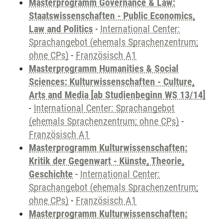
Masterprogramm Governance & Law:
Staatswissenschaften - Public Economics,
Law and Politics
-
International Center:
Sprachangebot (ehemals Sprachenzentrum;
ohne CPs)
-
Französisch A1
Masterprogramm Humanities & Social
Sciences: Kulturwissenschaften - Culture,
Arts and Media [ab Studienbeginn WS 13/14]
-
International Center: Sprachangebot
(ehemals Sprachenzentrum; ohne CPs)
-
Französisch A1
Masterprogramm Kulturwissenschaften:
Kritik der Gegenwart - Künste, Theorie,
Geschichte
-
International Center:
Sprachangebot (ehemals Sprachenzentrum;
ohne CPs)
-
Französisch A1
Masterprogramm Kulturwissenschaften: