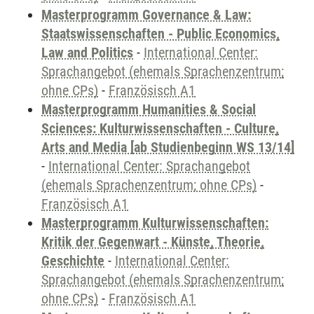
Masterprogramm Governance & Law:
Staatswissenschaften - Public Economics,
Law and Politics
-
International Center:
Sprachangebot (ehemals Sprachenzentrum;
ohne CPs)
-
Französisch A1
Masterprogramm Humanities & Social
Sciences: Kulturwissenschaften - Culture,
Arts and Media [ab Studienbeginn WS 13/14]
-
International Center: Sprachangebot
(ehemals Sprachenzentrum; ohne CPs)
-
Französisch A1
Masterprogramm Kulturwissenschaften:
Kritik der Gegenwart - Künste, Theorie,
Geschichte
-
International Center:
Sprachangebot (ehemals Sprachenzentrum;
ohne CPs)
-
Französisch A1