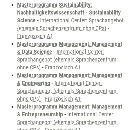
Masterprogramm Sustainability:
Nachhaltigkeitswissenschaft - Sustainability
Science
-
International Center: Sprachangebot
(ehemals Sprachenzentrum; ohne CPs)
-
Französisch A1
Masterprogramm Management: Management
& Data Science
-
International Center:
Sprachangebot (ehemals Sprachenzentrum;
ohne CPs)
-
Französisch A1
Masterprogramm Management: Management
& Engineering
-
International Center:
Sprachangebot (ehemals Sprachenzentrum;
ohne CPs)
-
Französisch A1
Masterprogramm Management: Management
& Entrepreneurship
-
International Center:
Sprachangebot (ehemals Sprachenzentrum;