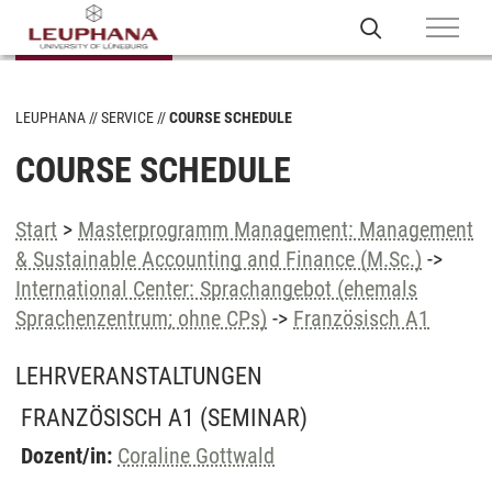
LEUPHANA
SERVICE
COURSE SCHEDULE
COURSE SCHEDULE
Start
>
Masterprogramm Management: Management
& Sustainable Accounting and Finance (M.Sc.)
->
International Center: Sprachangebot (ehemals
Sprachenzentrum; ohne CPs)
->
Französisch A1
LEHRVERANSTALTUNGEN
FRANZÖSISCH A1
(SEMINAR)
Dozent/in:
Coraline Gottwald