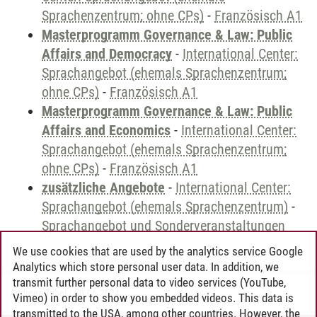
Sprachenzentrum; ohne CPs)
-
Französisch A1
Masterprogramm Governance & Law: Public
Affairs and Democracy
-
International Center:
Sprachangebot (ehemals Sprachenzentrum;
ohne CPs)
-
Französisch A1
Masterprogramm Governance & Law: Public
Affairs and Economics
-
International Center:
Sprachangebot (ehemals Sprachenzentrum;
ohne CPs)
-
Französisch A1
zusätzliche Angebote
-
International Center:
Sprachangebot (ehemals Sprachenzentrum)
-
Sprachangebot und Sonderveranstaltungen
We use cookies that are used by the analytics service Google
Analytics which store personal user data. In addition, we
transmit further personal data to video services (YouTube,
Andreea Tribel
/
30.06.2024
Vimeo) in order to show you embedded videos. This data is
transmitted to the USA, among other countries. However, the