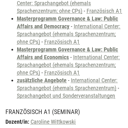
Center: Sprachangebot (ehemals
Sprachenzentrum; ohne CPs)
-
Französisch A1
Masterprogramm Governance & Law: Public
Affairs and Democracy
-
International Center:
Sprachangebot (ehemals Sprachenzentrum;
ohne CPs)
-
Französisch A1
Masterprogramm Governance & Law: Public
Affairs and Economics
-
International Center:
Sprachangebot (ehemals Sprachenzentrum;
ohne CPs)
-
Französisch A1
zusätzliche Angebote
-
International Center:
Sprachangebot (ehemals Sprachenzentrum)
-
Sprachangebot und Sonderveranstaltungen
FRANZÖSISCH A1
(SEMINAR)
Dozent/in:
Caroline Wittkowski