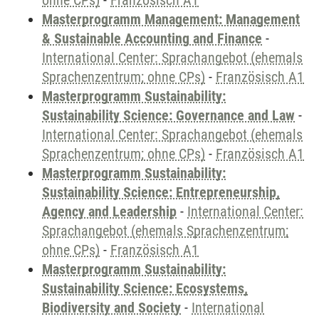
ohne CPs)
-
Französisch A1
Masterprogramm Management: Management
& Sustainable Accounting and Finance
-
International Center: Sprachangebot (ehemals
Sprachenzentrum; ohne CPs)
-
Französisch A1
Masterprogramm Sustainability:
Sustainability Science: Governance and Law
-
International Center: Sprachangebot (ehemals
Sprachenzentrum; ohne CPs)
-
Französisch A1
Masterprogramm Sustainability:
Sustainability Science: Entrepreneurship,
Agency and Leadership
-
International Center:
Sprachangebot (ehemals Sprachenzentrum;
ohne CPs)
-
Französisch A1
Masterprogramm Sustainability:
Sustainability Science: Ecosystems,
Biodiversity and Society
-
International