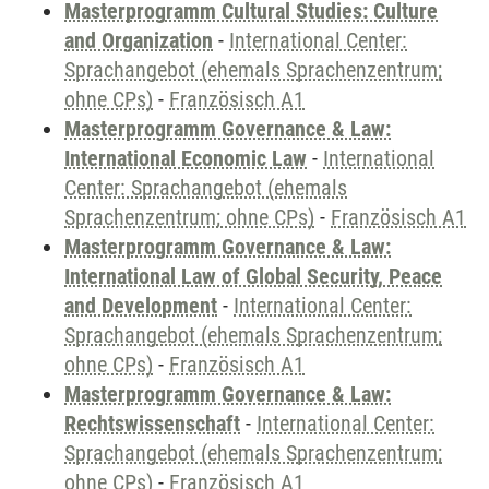
Masterprogramm Cultural Studies: Culture
and Organization
-
International Center:
Sprachangebot (ehemals Sprachenzentrum;
ohne CPs)
-
Französisch A1
Masterprogramm Governance & Law:
International Economic Law
-
International
Center: Sprachangebot (ehemals
Sprachenzentrum; ohne CPs)
-
Französisch A1
Masterprogramm Governance & Law:
International Law of Global Security, Peace
and Development
-
International Center:
Sprachangebot (ehemals Sprachenzentrum;
ohne CPs)
-
Französisch A1
Masterprogramm Governance & Law:
Rechtswissenschaft
-
International Center:
Sprachangebot (ehemals Sprachenzentrum;
ohne CPs)
-
Französisch A1