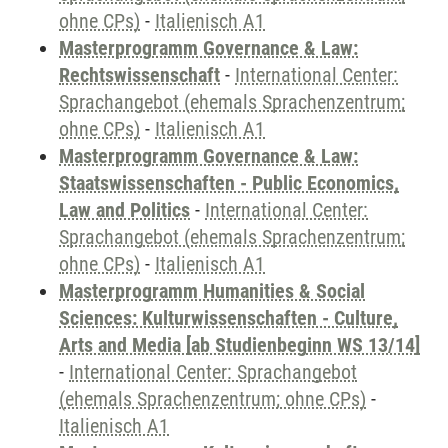
ohne CPs)
-
Italienisch A1
Masterprogramm Governance & Law:
Rechtswissenschaft
-
International Center:
Sprachangebot (ehemals Sprachenzentrum;
ohne CPs)
-
Italienisch A1
Masterprogramm Governance & Law:
Staatswissenschaften - Public Economics,
Law and Politics
-
International Center:
Sprachangebot (ehemals Sprachenzentrum;
ohne CPs)
-
Italienisch A1
Masterprogramm Humanities & Social
Sciences: Kulturwissenschaften - Culture,
Arts and Media [ab Studienbeginn WS 13/14]
-
International Center: Sprachangebot
(ehemals Sprachenzentrum; ohne CPs)
-
Italienisch A1