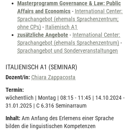
Masterprogramm Governance & Law: Public
Affairs and Economics
-
International Center:
Sprachangebot (ehemals Sprachenzentrum;
ohne CPs)
-
Italienisch A1
zusätzliche Angebote
-
International Center:
Sprachangebot (ehemals Sprachenzentrum)
-
Sprachangebot und Sonderveranstaltungen
ITALIENISCH A1
(SEMINAR)
Dozent/in:
Chiara Zappacosta
Termin:
wöchentlich | Montag | 08:15 - 11:45 | 14.10.2024 -
31.01.2025 | C 6.316 Seminarraum
Inhalt:
Am Anfang des Erlernens einer Sprache
bilden die linguistischen Kompetenzen