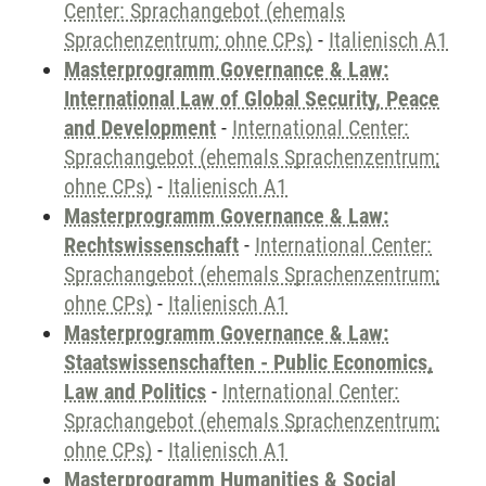
Center: Sprachangebot (ehemals
Sprachenzentrum; ohne CPs)
-
Italienisch A1
Masterprogramm Governance & Law:
International Law of Global Security, Peace
and Development
-
International Center:
Sprachangebot (ehemals Sprachenzentrum;
ohne CPs)
-
Italienisch A1
Masterprogramm Governance & Law:
Rechtswissenschaft
-
International Center:
Sprachangebot (ehemals Sprachenzentrum;
ohne CPs)
-
Italienisch A1
Masterprogramm Governance & Law:
Staatswissenschaften - Public Economics,
Law and Politics
-
International Center:
Sprachangebot (ehemals Sprachenzentrum;
ohne CPs)
-
Italienisch A1
Masterprogramm Humanities & Social