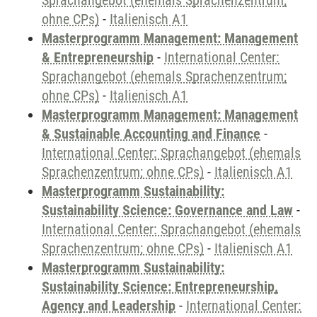
Sprachangebot (ehemals Sprachenzentrum;
ohne CPs)
-
Italienisch A1
Masterprogramm Management: Management
& Entrepreneurship
-
International Center:
Sprachangebot (ehemals Sprachenzentrum;
ohne CPs)
-
Italienisch A1
Masterprogramm Management: Management
& Sustainable Accounting and Finance
-
International Center: Sprachangebot (ehemals
Sprachenzentrum; ohne CPs)
-
Italienisch A1
Masterprogramm Sustainability:
Sustainability Science: Governance and Law
-
International Center: Sprachangebot (ehemals
Sprachenzentrum; ohne CPs)
-
Italienisch A1
Masterprogramm Sustainability:
Sustainability Science: Entrepreneurship,
Agency and Leadership
-
International Center: