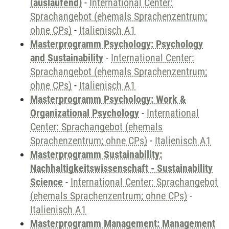
(auslaufend)
-
International Center:
Sprachangebot (ehemals Sprachenzentrum;
ohne CPs)
-
Italienisch A1
Masterprogramm Psychology: Psychology
and Sustainability
-
International Center:
Sprachangebot (ehemals Sprachenzentrum;
ohne CPs)
-
Italienisch A1
Masterprogramm Psychology: Work &
Organizational Psychology
-
International
Center: Sprachangebot (ehemals
Sprachenzentrum; ohne CPs)
-
Italienisch A1
Masterprogramm Sustainability:
Nachhaltigkeitswissenschaft - Sustainability
Science
-
International Center: Sprachangebot
(ehemals Sprachenzentrum; ohne CPs)
-
Italienisch A1
Masterprogramm Management: Management