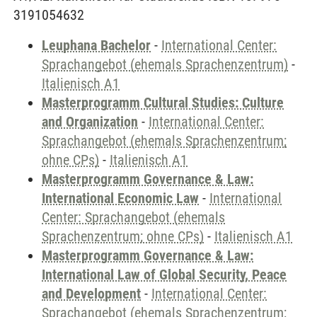
3191054632
Leuphana Bachelor
-
International Center:
Sprachangebot (ehemals Sprachenzentrum)
-
Italienisch A1
Masterprogramm Cultural Studies: Culture
and Organization
-
International Center:
Sprachangebot (ehemals Sprachenzentrum;
ohne CPs)
-
Italienisch A1
Masterprogramm Governance & Law:
International Economic Law
-
International
Center: Sprachangebot (ehemals
Sprachenzentrum; ohne CPs)
-
Italienisch A1
Masterprogramm Governance & Law:
International Law of Global Security, Peace
and Development
-
International Center:
Sprachangebot (ehemals Sprachenzentrum;