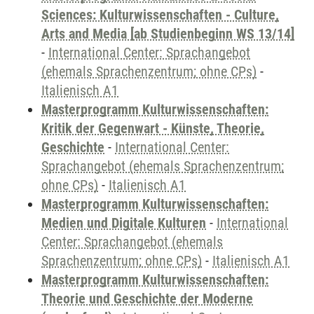
Sciences: Kulturwissenschaften - Culture,
Arts and Media [ab Studienbeginn WS 13/14]
-
International Center: Sprachangebot
(ehemals Sprachenzentrum; ohne CPs)
-
Italienisch A1
Masterprogramm Kulturwissenschaften:
Kritik der Gegenwart - Künste, Theorie,
Geschichte
-
International Center:
Sprachangebot (ehemals Sprachenzentrum;
ohne CPs)
-
Italienisch A1
Masterprogramm Kulturwissenschaften:
Medien und Digitale Kulturen
-
International
Center: Sprachangebot (ehemals
Sprachenzentrum; ohne CPs)
-
Italienisch A1
Masterprogramm Kulturwissenschaften:
Theorie und Geschichte der Moderne