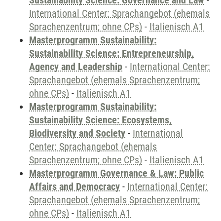
Sustainability Science: Governance and Law
-
International Center: Sprachangebot (ehemals
Sprachenzentrum; ohne CPs)
-
Italienisch A1
Masterprogramm Sustainability:
Sustainability Science: Entrepreneurship,
Agency and Leadership
-
International Center:
Sprachangebot (ehemals Sprachenzentrum;
ohne CPs)
-
Italienisch A1
Masterprogramm Sustainability:
Sustainability Science: Ecosystems,
Biodiversity and Society
-
International
Center: Sprachangebot (ehemals
Sprachenzentrum; ohne CPs)
-
Italienisch A1
Masterprogramm Governance & Law: Public
Affairs and Democracy
-
International Center:
Sprachangebot (ehemals Sprachenzentrum;
ohne CPs)
-
Italienisch A1