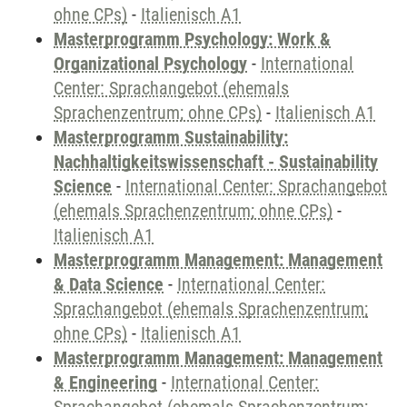
ohne CPs)
-
Italienisch A1
Masterprogramm Psychology: Work &
Organizational Psychology
-
International
Center: Sprachangebot (ehemals
Sprachenzentrum; ohne CPs)
-
Italienisch A1
Masterprogramm Sustainability:
Nachhaltigkeitswissenschaft - Sustainability
Science
-
International Center: Sprachangebot
(ehemals Sprachenzentrum; ohne CPs)
-
Italienisch A1
Masterprogramm Management: Management
& Data Science
-
International Center:
Sprachangebot (ehemals Sprachenzentrum;
ohne CPs)
-
Italienisch A1
Masterprogramm Management: Management
& Engineering
-
International Center: