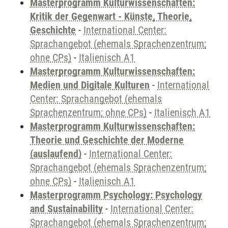
Masterprogramm Kulturwissenschaften:
Kritik der Gegenwart - Künste, Theorie,
Geschichte
-
International Center:
Sprachangebot (ehemals Sprachenzentrum;
ohne CPs)
-
Italienisch A1
Masterprogramm Kulturwissenschaften:
Medien und Digitale Kulturen
-
International
Center: Sprachangebot (ehemals
Sprachenzentrum; ohne CPs)
-
Italienisch A1
Masterprogramm Kulturwissenschaften:
Theorie und Geschichte der Moderne
(auslaufend)
-
International Center:
Sprachangebot (ehemals Sprachenzentrum;
ohne CPs)
-
Italienisch A1
Masterprogramm Psychology: Psychology
and Sustainability
-
International Center:
Sprachangebot (ehemals Sprachenzentrum;