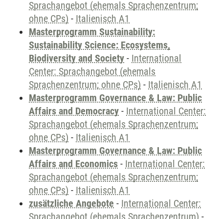
Sprachangebot (ehemals Sprachenzentrum;
ohne CPs)
-
Italienisch A1
Masterprogramm Sustainability:
Sustainability Science: Ecosystems,
Biodiversity and Society
-
International
Center: Sprachangebot (ehemals
Sprachenzentrum; ohne CPs)
-
Italienisch A1
Masterprogramm Governance & Law: Public
Affairs and Democracy
-
International Center:
Sprachangebot (ehemals Sprachenzentrum;
ohne CPs)
-
Italienisch A1
Masterprogramm Governance & Law: Public
Affairs and Economics
-
International Center:
Sprachangebot (ehemals Sprachenzentrum;
ohne CPs)
-
Italienisch A1
zusätzliche Angebote
-
International Center:
Sprachangebot (ehemals Sprachenzentrum)
-