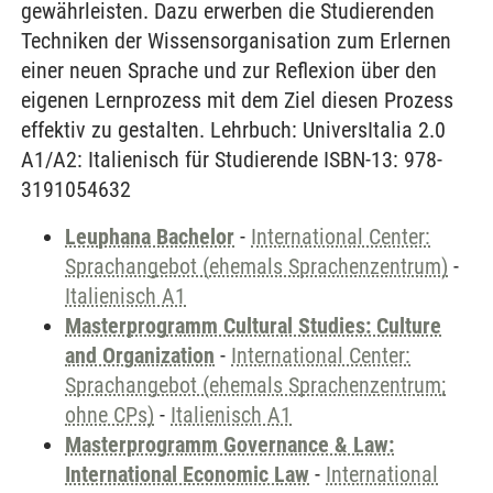
gewährleisten. Dazu erwerben die Studierenden
Techniken der Wissensorganisation zum Erlernen
einer neuen Sprache und zur Reflexion über den
eigenen Lernprozess mit dem Ziel diesen Prozess
effektiv zu gestalten. Lehrbuch: UniversItalia 2.0
A1/A2: Italienisch für Studierende ISBN-13: 978-
3191054632
Leuphana Bachelor
-
International Center:
Sprachangebot (ehemals Sprachenzentrum)
-
Italienisch A1
Masterprogramm Cultural Studies: Culture
and Organization
-
International Center:
Sprachangebot (ehemals Sprachenzentrum;
ohne CPs)
-
Italienisch A1
Masterprogramm Governance & Law:
International Economic Law
-
International