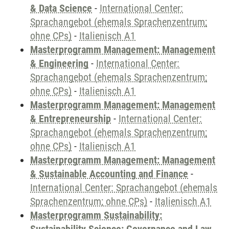
& Data Science
-
International Center:
Sprachangebot (ehemals Sprachenzentrum;
ohne CPs)
-
Italienisch A1
Masterprogramm Management: Management
& Engineering
-
International Center:
Sprachangebot (ehemals Sprachenzentrum;
ohne CPs)
-
Italienisch A1
Masterprogramm Management: Management
& Entrepreneurship
-
International Center:
Sprachangebot (ehemals Sprachenzentrum;
ohne CPs)
-
Italienisch A1
Masterprogramm Management: Management
& Sustainable Accounting and Finance
-
International Center: Sprachangebot (ehemals
Sprachenzentrum; ohne CPs)
-
Italienisch A1
Masterprogramm Sustainability: