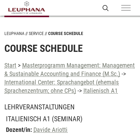
LEUPHANA
SERVICE
COURSE SCHEDULE
COURSE SCHEDULE
Start
>
Masterprogramm Management: Management
& Sustainable Accounting and Finance (M.Sc.)
->
International Center: Sprachangebot (ehemals
Sprachenzentrum; ohne CPs)
->
Italienisch A1
LEHRVERANSTALTUNGEN
ITALIENISCH A1
(SEMINAR)
Dozent/in:
Davide Ariotti