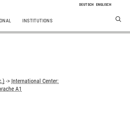
IONAL
INSTITUTIONS
.)
->
International Center:
prache A1