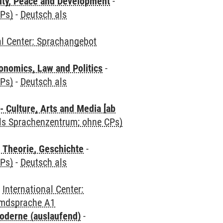
ity, Peace and Development
-
CPs)
-
Deutsch als
al Center: Sprachangebot
nomics, Law and Politics
-
CPs)
-
Deutsch als
 Culture, Arts and Media [ab
als Sprachenzentrum; ohne CPs)
 Theorie, Geschichte
-
CPs)
-
Deutsch als
-
International Center:
emdsprache A1
oderne (auslaufend)
-