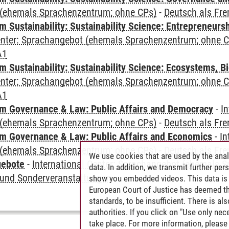
(ehemals Sprachenzentrum; ohne CPs)
-
Deutsch als Fr
 Sustainability: Sustainability Science: Entrepreneurs
Center: Sprachangebot (ehemals Sprachenzentrum; ohne 
A1
Sustainability: Sustainability Science: Ecosystems, Bi
Center: Sprachangebot (ehemals Sprachenzentrum; ohne 
A1
 Governance & Law: Public Affairs and Democracy
-
In
(ehemals Sprachenzentrum; ohne CPs)
-
Deutsch als Fr
 Governance & Law: Public Affairs and Economics
-
In
(ehemals Sprachenzentrum; ohne CPs)
-
Deutsch als Fr
We use cookies that are used by the anal
gebote
-
International Center: Sprachangebot (ehemals 
data. In addition, we transmit further pe
und Sonderveranstaltungen
show you embedded videos. This data is 
European Court of Justice has deemed th
standards, to be insufficient. There is a
authorities. If you click on "Use only ne
take place. For more information, please 