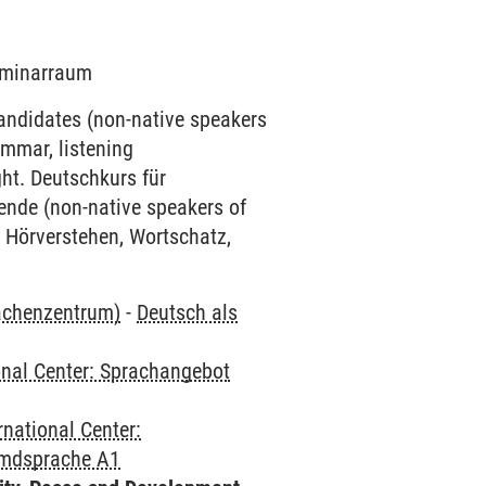
Seminarraum
candidates (non-native speakers
mmar, listening
ht. Deutschkurs für
ende (non-native speakers of
 Hörverstehen, Wortschatz,
rachenzentrum)
-
Deutsch als
onal Center: Sprachangebot
rnational Center:
emdsprache A1