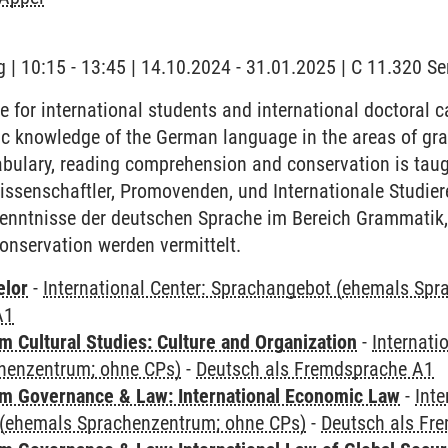
 | 10:15 - 13:45 | 14.10.2024 - 31.01.2025 | C 11.320 
for international students and international doctoral 
c knowledge of the German language in the areas of gra
bulary, reading comprehension and conservation is taug
issenschaftler, Promovenden, und Internationale Studier
enntnisse der deutschen Sprache im Bereich Grammatik,
onservation werden vermittelt.
elor
-
International Center: Sprachangebot (ehemals Sp
A1
 Cultural Studies: Culture and Organization
-
Internati
henzentrum; ohne CPs)
-
Deutsch als Fremdsprache A1
 Governance & Law: International Economic Law
-
Inte
(ehemals Sprachenzentrum; ohne CPs)
-
Deutsch als Fr