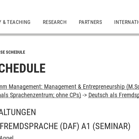
Y & TEACHING
RESEARCH
PARTNERS
INTERNAT
SE SCHEDULE
CHEDULE
mm Management: Management & Entrepreneurship (M.Sc
als Sprachenzentrum; ohne CPs)
->
Deutsch als Fremds
ALTUNGEN
 FREMDSPRACHE (DAF) A1
(SEMINAR)
 Appel