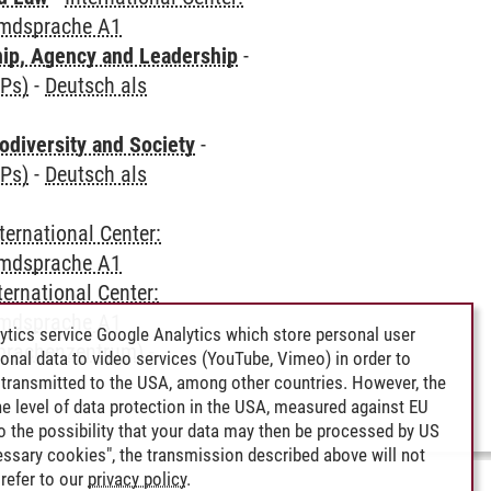
emdsprache A1
hip, Agency and Leadership
-
CPs)
-
Deutsch als
odiversity and Society
-
CPs)
-
Deutsch als
ternational Center:
emdsprache A1
ternational Center:
emdsprache A1
ytics service Google Analytics which store personal user
Sprachenzentrum)
-
rsonal data to video services (YouTube, Vimeo) in order to
transmitted to the USA, among other countries. However, the
e level of data protection in the USA, measured against EU
lso the possibility that your data may then be processed by US
cessary cookies", the transmission described above will not
refer to our
privacy policy
.