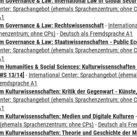
 Governance & Law: International Law of Global Secur
Center: Sprachangebot (ehemals Sprachenzentrum; ohne 
A1
m Governance & Law: Rechtswissenschaft
-
Internation
henzentrum; ohne CPs)
-
Deutsch als Fremdsprache A1
 Governance & Law: Staatswissenschaften - Public Eco
Center: Sprachangebot (ehemals Sprachenzentrum; ohne 
A1
 Humanities & Social Sciences: Kulturwissenschaften -
WS 13/14]
-
International Center: Sprachangebot (ehem
remdsprache A1
 Kulturwissenschaften: Kritik der Gegenwart - Künste,
Center: Sprachangebot (ehemals Sprachenzentrum; ohne 
A1
 Kulturwissenschaften: Medien und Digitale Kulturen
(ehemals Sprachenzentrum; ohne CPs)
-
Deutsch als Fr
 Kulturwissenschaften: Theorie und Geschichte der M