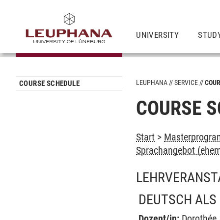
UNIVERSITY
STUD
LEUPHANA
SERVICE
COUR
COURSE SCHEDULE
COURSE S
Start
>
Masterprogra
Sprachangebot (ehem
LEHRVERANST
DEUTSCH ALS
Dozent/in:
Dorothée