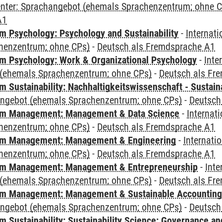
Center: Sprachangebot (ehemals Sprachenzentrum; ohne 
A1
 Psychology: Psychology and Sustainability
-
Internat
henzentrum; ohne CPs)
-
Deutsch als Fremdsprache A1
 Psychology: Work & Organizational Psychology
-
Inte
(ehemals Sprachenzentrum; ohne CPs)
-
Deutsch als Fr
Sustainability: Nachhaltigkeitswissenschaft - Sustaina
angebot (ehemals Sprachenzentrum; ohne CPs)
-
Deutsch
m Management: Management & Data Science
-
Internat
henzentrum; ohne CPs)
-
Deutsch als Fremdsprache A1
m Management: Management & Engineering
-
Internati
henzentrum; ohne CPs)
-
Deutsch als Fremdsprache A1
m Management: Management & Entrepreneurship
-
Inte
(ehemals Sprachenzentrum; ohne CPs)
-
Deutsch als Fr
m Management: Management & Sustainable Accounting
angebot (ehemals Sprachenzentrum; ohne CPs)
-
Deutsch
 Sustainability: Sustainability Science: Governance a