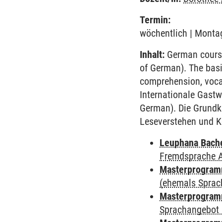
Termin:
wöchentlich | Montag
Inhalt:
German course 
of German). The basi
comprehension, voca
Internationale Gastw
German). Die Grundk
Leseverstehen und K
Leuphana Bach
Fremdsprache 
Masterprogramm
(ehemals Sprac
Masterprogramm
Sprachangebot 