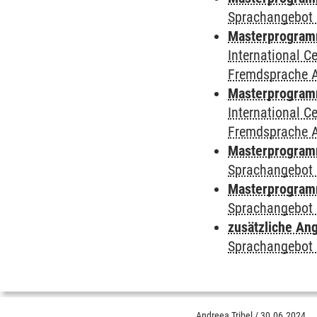
Sprachangebot 
Masterprogramm
International 
Fremdsprache 
Masterprogramm 
International 
Fremdsprache 
Masterprogramm
Sprachangebot 
Masterprogramm
Sprachangebot 
zusätzliche An
Sprachangebot 
Andreea Tribel
/
30.06.2024