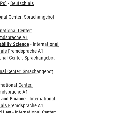
CPs)
-
Deutsch als
ional Center: Sprachangebot
rnational Center:
emdsprache A1
bility Science
-
International
 als Fremdsprache A1
ional Center: Sprachangebot
onal Center: Sprachangebot
rnational Center:
emdsprache A1
 and Finance
-
International
 als Fremdsprache A1
nd Law
-
International Center: