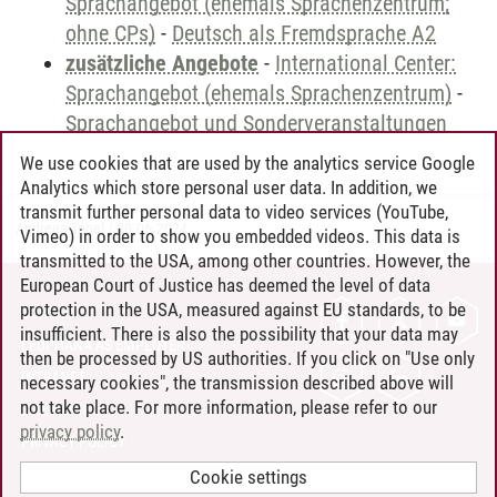
Sprachangebot (ehemals Sprachenzentrum;
ohne CPs)
-
Deutsch als Fremdsprache A2
zusätzliche Angebote
-
International Center:
Sprachangebot (ehemals Sprachenzentrum)
-
Sprachangebot und Sonderveranstaltungen
We use cookies that are used by the analytics service Google
Analytics which store personal user data. In addition, we
transmit further personal data to video services (YouTube,
Andreea Tribel
/
30.06.2024
Vimeo) in order to show you embedded videos. This data is
transmitted to the USA, among other countries. However, the
European Court of Justice has deemed the level of data
protection in the USA, measured against EU standards, to be
CONTACT
insufficient. There is also the possibility that your data may
LEUPHANA AS EMPLOYER
then be processed by US authorities. If you click on "Use only
INTRANET
necessary cookies", the transmission described above will
not take place. For more information, please refer to our
SITE NOTICE
privacy policy
.
PRIVACY POLICY
ACCESSIBILITY
Cookie settings