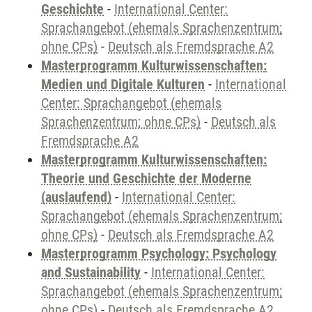
Geschichte
-
International Center:
Sprachangebot (ehemals Sprachenzentrum;
ohne CPs)
-
Deutsch als Fremdsprache A2
Masterprogramm Kulturwissenschaften:
Medien und Digitale Kulturen
-
International
Center: Sprachangebot (ehemals
Sprachenzentrum; ohne CPs)
-
Deutsch als
Fremdsprache A2
Masterprogramm Kulturwissenschaften:
Theorie und Geschichte der Moderne
(auslaufend)
-
International Center:
Sprachangebot (ehemals Sprachenzentrum;
ohne CPs)
-
Deutsch als Fremdsprache A2
Masterprogramm Psychology: Psychology
and Sustainability
-
International Center:
Sprachangebot (ehemals Sprachenzentrum;
ohne CPs)
-
Deutsch als Fremdsprache A2