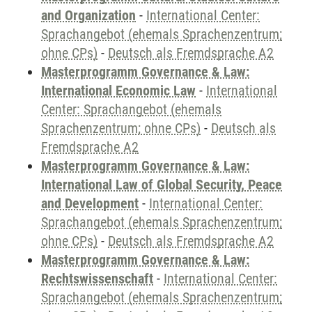
and Organization
-
International Center:
Sprachangebot (ehemals Sprachenzentrum;
ohne CPs)
-
Deutsch als Fremdsprache A2
Masterprogramm Governance & Law:
International Economic Law
-
International
Center: Sprachangebot (ehemals
Sprachenzentrum; ohne CPs)
-
Deutsch als
Fremdsprache A2
Masterprogramm Governance & Law:
International Law of Global Security, Peace
and Development
-
International Center:
Sprachangebot (ehemals Sprachenzentrum;
ohne CPs)
-
Deutsch als Fremdsprache A2
Masterprogramm Governance & Law:
Rechtswissenschaft
-
International Center:
Sprachangebot (ehemals Sprachenzentrum;