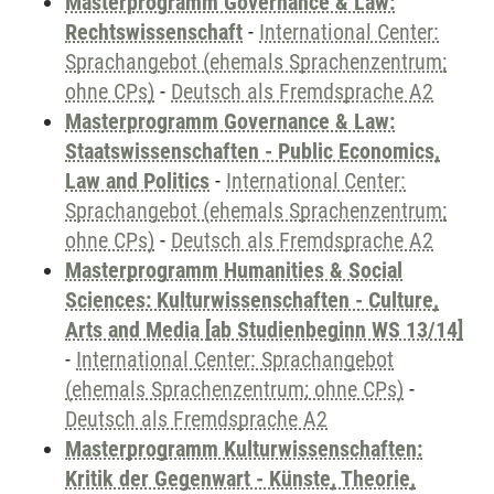
Masterprogramm Governance & Law:
Rechtswissenschaft
-
International Center:
Sprachangebot (ehemals Sprachenzentrum;
ohne CPs)
-
Deutsch als Fremdsprache A2
Masterprogramm Governance & Law:
Staatswissenschaften - Public Economics,
Law and Politics
-
International Center:
Sprachangebot (ehemals Sprachenzentrum;
ohne CPs)
-
Deutsch als Fremdsprache A2
Masterprogramm Humanities & Social
Sciences: Kulturwissenschaften - Culture,
Arts and Media [ab Studienbeginn WS 13/14]
-
International Center: Sprachangebot
(ehemals Sprachenzentrum; ohne CPs)
-
Deutsch als Fremdsprache A2
Masterprogramm Kulturwissenschaften:
Kritik der Gegenwart - Künste, Theorie,