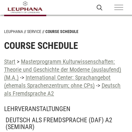
LEUPHANA
SERVICE
COURSE SCHEDULE
COURSE SCHEDULE
Start
>
Masterprogramm Kulturwissenschaften:
Theorie und Geschichte der Moderne (auslaufend)
(M.A.)
->
International Center: Sprachangebot
(ehemals Sprachenzentrum; ohne CPs)
->
Deutsch
als Fremdsprache A2
LEHRVERANSTALTUNGEN
DEUTSCH ALS FREMDSPRACHE (DAF) A2
(SEMINAR)