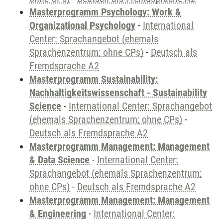
Masterprogramm Psychology: Work &
Organizational Psychology
-
International
Center: Sprachangebot (ehemals
Sprachenzentrum; ohne CPs)
-
Deutsch als
Fremdsprache A2
Masterprogramm Sustainability:
Nachhaltigkeitswissenschaft - Sustainability
Science
-
International Center: Sprachangebot
(ehemals Sprachenzentrum; ohne CPs)
-
Deutsch als Fremdsprache A2
Masterprogramm Management: Management
& Data Science
-
International Center:
Sprachangebot (ehemals Sprachenzentrum;
ohne CPs)
-
Deutsch als Fremdsprache A2
Masterprogramm Management: Management
& Engineering
-
International Center: