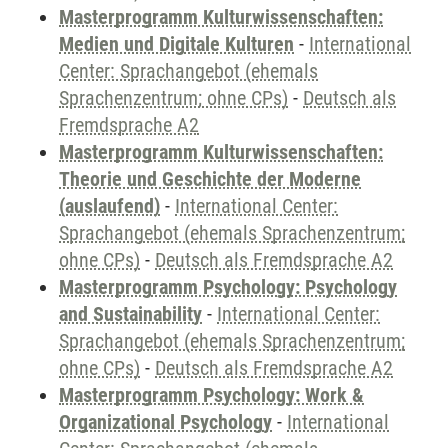
Masterprogramm Kulturwissenschaften:
Medien und Digitale Kulturen
-
International
Center: Sprachangebot (ehemals
Sprachenzentrum; ohne CPs)
-
Deutsch als
Fremdsprache A2
Masterprogramm Kulturwissenschaften:
Theorie und Geschichte der Moderne
(auslaufend)
-
International Center:
Sprachangebot (ehemals Sprachenzentrum;
ohne CPs)
-
Deutsch als Fremdsprache A2
Masterprogramm Psychology: Psychology
and Sustainability
-
International Center:
Sprachangebot (ehemals Sprachenzentrum;
ohne CPs)
-
Deutsch als Fremdsprache A2
Masterprogramm Psychology: Work &
Organizational Psychology
-
International