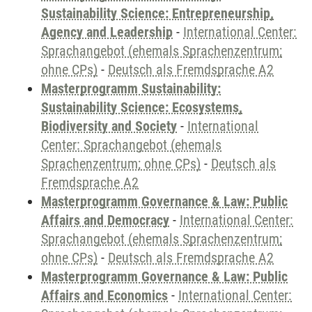
Sustainability Science: Entrepreneurship,
Agency and Leadership
-
International Center:
Sprachangebot (ehemals Sprachenzentrum;
ohne CPs)
-
Deutsch als Fremdsprache A2
Masterprogramm Sustainability:
Sustainability Science: Ecosystems,
Biodiversity and Society
-
International
Center: Sprachangebot (ehemals
Sprachenzentrum; ohne CPs)
-
Deutsch als
Fremdsprache A2
Masterprogramm Governance & Law: Public
Affairs and Democracy
-
International Center:
Sprachangebot (ehemals Sprachenzentrum;
ohne CPs)
-
Deutsch als Fremdsprache A2
Masterprogramm Governance & Law: Public
Affairs and Economics
-
International Center: