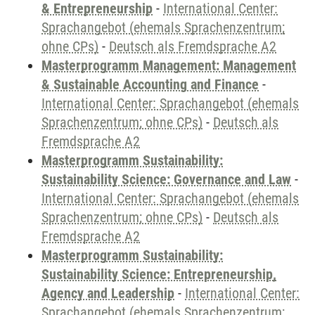
& Entrepreneurship
-
International Center:
Sprachangebot (ehemals Sprachenzentrum;
ohne CPs)
-
Deutsch als Fremdsprache A2
Masterprogramm Management: Management
& Sustainable Accounting and Finance
-
International Center: Sprachangebot (ehemals
Sprachenzentrum; ohne CPs)
-
Deutsch als
Fremdsprache A2
Masterprogramm Sustainability:
Sustainability Science: Governance and Law
-
International Center: Sprachangebot (ehemals
Sprachenzentrum; ohne CPs)
-
Deutsch als
Fremdsprache A2
Masterprogramm Sustainability:
Sustainability Science: Entrepreneurship,
Agency and Leadership
-
International Center:
Sprachangebot (ehemals Sprachenzentrum;