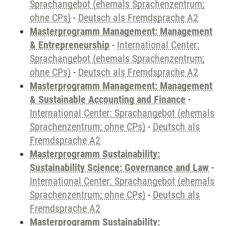
Sprachangebot (ehemals Sprachenzentrum;
ohne CPs)
-
Deutsch als Fremdsprache A2
Masterprogramm Management: Management
& Entrepreneurship
-
International Center:
Sprachangebot (ehemals Sprachenzentrum;
ohne CPs)
-
Deutsch als Fremdsprache A2
Masterprogramm Management: Management
& Sustainable Accounting and Finance
-
International Center: Sprachangebot (ehemals
Sprachenzentrum; ohne CPs)
-
Deutsch als
Fremdsprache A2
Masterprogramm Sustainability:
Sustainability Science: Governance and Law
-
International Center: Sprachangebot (ehemals
Sprachenzentrum; ohne CPs)
-
Deutsch als
Fremdsprache A2
Masterprogramm Sustainability: