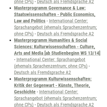
ohne CPs)
-
Deutsch als Fremdsprache A2
Masterprogramm Governance & Law:
Staatswissenschaften - Public Economics,
Law and Politics
-
International Center:
Sprachangebot (ehemals Sprachenzentrum;
ohne CPs)
-
Deutsch als Fremdsprache A2
Masterprogramm Humanities & Social
Sciences: Kulturwissenschaften - Culture,
Arts and Media [ab Studienbeginn WS 13/14]
-
International Center: Sprachangebot
(ehemals Sprachenzentrum; ohne CPs)
-
Deutsch als Fremdsprache A2
Masterprogramm Kulturwissenschaften:
Kritik der Gegenwart - Künste, Theorie,
Geschichte
-
International Center:
Sprachangebot (ehemals Sprachenzentrum;
ohne CPs)
-
Deutsch als Fremdsprache A2