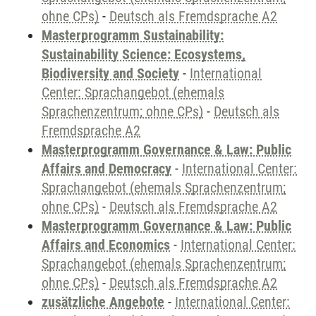
ohne CPs)
-
Deutsch als Fremdsprache A2
Masterprogramm Sustainability:
Sustainability Science: Ecosystems,
Biodiversity and Society
-
International
Center: Sprachangebot (ehemals
Sprachenzentrum; ohne CPs)
-
Deutsch als
Fremdsprache A2
Masterprogramm Governance & Law: Public
Affairs and Democracy
-
International Center:
Sprachangebot (ehemals Sprachenzentrum;
ohne CPs)
-
Deutsch als Fremdsprache A2
Masterprogramm Governance & Law: Public
Affairs and Economics
-
International Center:
Sprachangebot (ehemals Sprachenzentrum;
ohne CPs)
-
Deutsch als Fremdsprache A2
zusätzliche Angebote
-
International Center: