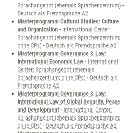
Sprachangebot (ehemals Sprachenzentrum)
-
Deutsch als Fremdsprache A2
Masterprogramm Cultural Studies: Culture
and Organization
-
International Center:
Sprachangebot (ehemals Sprachenzentrum;
ohne CPs)
-
Deutsch als Fremdsprache A2
Masterprogramm Governance & Law:
International Economic Law
-
International
Center: Sprachangebot (ehemals
Sprachenzentrum; ohne CPs)
-
Deutsch als
Fremdsprache A2
Masterprogramm Governance & Law:
International Law of Global Security, Peace
and Development
-
International Center:
Sprachangebot (ehemals Sprachenzentrum;
ohne CPs)
-
Deutsch als Fremdsprache A2