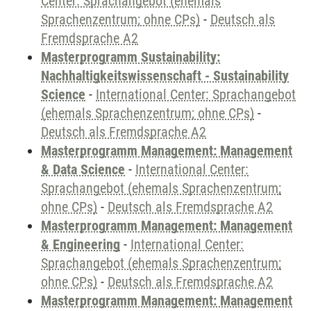
Center: Sprachangebot (ehemals
Sprachenzentrum; ohne CPs)
-
Deutsch als
Fremdsprache A2
Masterprogramm Sustainability:
Nachhaltigkeitswissenschaft - Sustainability
Science
-
International Center: Sprachangebot
(ehemals Sprachenzentrum; ohne CPs)
-
Deutsch als Fremdsprache A2
Masterprogramm Management: Management
& Data Science
-
International Center:
Sprachangebot (ehemals Sprachenzentrum;
ohne CPs)
-
Deutsch als Fremdsprache A2
Masterprogramm Management: Management
& Engineering
-
International Center:
Sprachangebot (ehemals Sprachenzentrum;
ohne CPs)
-
Deutsch als Fremdsprache A2
Masterprogramm Management: Management