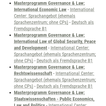
Masterprogramm Governance & Law:
International Economic Law
-
International
Center: Sprachangebot (ehemals
Sprachenzentrum; ohne CPs)
-
Deutsch als
Fremdsprache B1
Masterprogramm Governance & Law:
International Law of Global Security, Peace
and Development
-
International Center:
Sprachangebot (ehemals Sprachenzentrum;
ohne CPs)
-
Deutsch als Fremdsprache B1
Masterprogramm Governance & Law:
Rechtswissenschaft
-
International Center:
Sprachangebot (ehemals Sprachenzentrum;
ohne CPs)
-
Deutsch als Fremdsprache B1
Masterprogramm Governance & Law:
Staatswissenschaften - Public Economics,
Law and Politics
-
International Center: