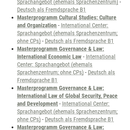
Sprachangebot (ehemals Sprachenzentrum)
-
Deutsch als Fremdsprache B1
Masterprogramm Cultural Studies: Culture
and Organization
-
International Center:
Sprachangebot (ehemals Sprachenzentrum;
ohne CPs)
-
Deutsch als Fremdsprache B1
Masterprogramm Governance & Law:
International Economic Law
-
International
Center: Sprachangebot (ehemals
Sprachenzentrum; ohne CPs)
-
Deutsch als
Fremdsprache B1
Masterprogramm Governance & Law:
International Law of Global Security, Peace
and Development
-
International Center:
Sprachangebot (ehemals Sprachenzentrum;
ohne CPs)
-
Deutsch als Fremdsprache B1
Masterprogramm Governance & Law: