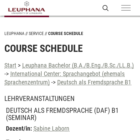
LEUPHANA
SERVICE
COURSE SCHEDULE
COURSE SCHEDULE
Start
>
Leuphana Bachelor (B.A./B.Eng./B.Sc./LL.B.)
->
International Center: Sprachangebot (ehemals
Sprachenzentrum)
->
Deutsch als Fremdsprache B1
LEHRVERANSTALTUNGEN
DEUTSCH ALS FREMDSPRACHE (DAF) B1
(SEMINAR)
Dozent/in:
Sabine Laborn