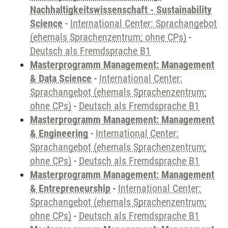
Nachhaltigkeitswissenschaft - Sustainability
Science
-
International Center: Sprachangebot
(ehemals Sprachenzentrum; ohne CPs)
-
Deutsch als Fremdsprache B1
Masterprogramm Management: Management
& Data Science
-
International Center:
Sprachangebot (ehemals Sprachenzentrum;
ohne CPs)
-
Deutsch als Fremdsprache B1
Masterprogramm Management: Management
& Engineering
-
International Center:
Sprachangebot (ehemals Sprachenzentrum;
ohne CPs)
-
Deutsch als Fremdsprache B1
Masterprogramm Management: Management
& Entrepreneurship
-
International Center:
Sprachangebot (ehemals Sprachenzentrum;
ohne CPs)
-
Deutsch als Fremdsprache B1