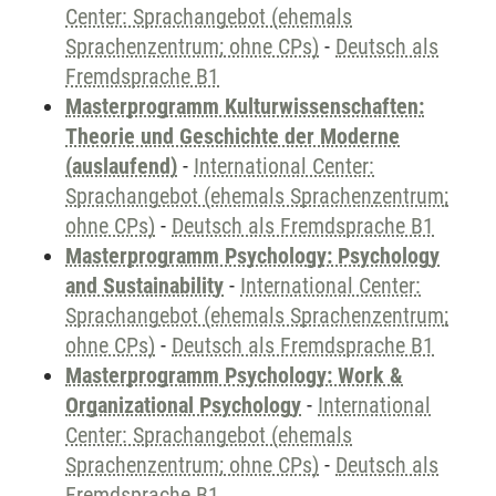
Center: Sprachangebot (ehemals
Sprachenzentrum; ohne CPs)
-
Deutsch als
Fremdsprache B1
Masterprogramm Kulturwissenschaften:
Theorie und Geschichte der Moderne
(auslaufend)
-
International Center:
Sprachangebot (ehemals Sprachenzentrum;
ohne CPs)
-
Deutsch als Fremdsprache B1
Masterprogramm Psychology: Psychology
and Sustainability
-
International Center:
Sprachangebot (ehemals Sprachenzentrum;
ohne CPs)
-
Deutsch als Fremdsprache B1
Masterprogramm Psychology: Work &
Organizational Psychology
-
International
Center: Sprachangebot (ehemals
Sprachenzentrum; ohne CPs)
-
Deutsch als
Fremdsprache B1