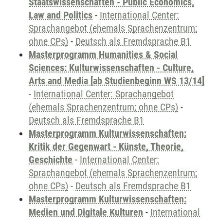
Staatswissenschaften - Public Economics,
Law and Politics
-
International Center:
Sprachangebot (ehemals Sprachenzentrum;
ohne CPs)
-
Deutsch als Fremdsprache B1
Masterprogramm Humanities & Social
Sciences: Kulturwissenschaften - Culture,
Arts and Media [ab Studienbeginn WS 13/14]
-
International Center: Sprachangebot
(ehemals Sprachenzentrum; ohne CPs)
-
Deutsch als Fremdsprache B1
Masterprogramm Kulturwissenschaften:
Kritik der Gegenwart - Künste, Theorie,
Geschichte
-
International Center:
Sprachangebot (ehemals Sprachenzentrum;
ohne CPs)
-
Deutsch als Fremdsprache B1
Masterprogramm Kulturwissenschaften:
Medien und Digitale Kulturen
-
International