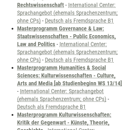
Rechtswissenschaft
-
International Center:
Sprachangebot (ehemals Sprachenzentrum;
ohne CPs)
-
Deutsch als Fremdsprache B1
Masterprogramm Governance & Law:
Staatswissenschaften - Public Economics,
Law and Politics
-
International Center:
Sprachangebot (ehemals Sprachenzentrum;
ohne CPs)
-
Deutsch als Fremdsprache B1
Masterprogramm Humanities & Social
Sciences: Kulturwissenschaften - Culture,
Arts and Media [ab Studienbeginn WS 13/14]
-
International Center: Sprachangebot
(ehemals Sprachenzentrum; ohne CPs)
-
Deutsch als Fremdsprache B1
Masterprogramm Kulturwissenschaften:
Kritik der Gegenwart - Künste, Theorie,