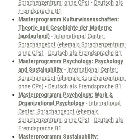
Sprachenzentrum; ohne CPs)
-
Deutsch als
Fremdsprache B1
Masterprogramm Kulturwissenschaften:
Theorie und Geschichte der Moderne
(auslaufend)
-
International Center:
Sprachangebot (ehemals Sprachenzentrum;
ohne CPs)
-
Deutsch als Fremdsprache B1
Masterprogramm Psychology: Psychology
and Sustainability
-
International Center:
Sprachangebot (ehemals Sprachenzentrum;
ohne CPs)
-
Deutsch als Fremdsprache B1
Masterprogramm Psychology: Work &
Organizational Psychology
-
International
Center: Sprachangebot (ehemals
Sprachenzentrum; ohne CPs)
-
Deutsch als
Fremdsprache B1
Masterprogramm Sustainability: