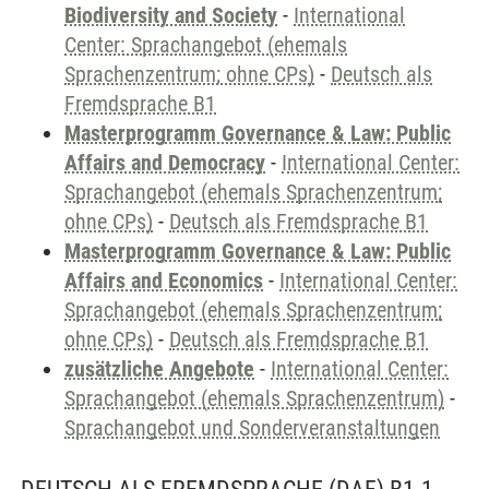
Biodiversity and Society
-
International
Center: Sprachangebot (ehemals
Sprachenzentrum; ohne CPs)
-
Deutsch als
Fremdsprache B1
Masterprogramm Governance & Law: Public
Affairs and Democracy
-
International Center:
Sprachangebot (ehemals Sprachenzentrum;
ohne CPs)
-
Deutsch als Fremdsprache B1
Masterprogramm Governance & Law: Public
Affairs and Economics
-
International Center:
Sprachangebot (ehemals Sprachenzentrum;
ohne CPs)
-
Deutsch als Fremdsprache B1
zusätzliche Angebote
-
International Center:
Sprachangebot (ehemals Sprachenzentrum)
-
Sprachangebot und Sonderveranstaltungen