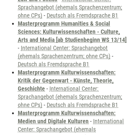
Sprachangebot (ehemals Sprachenzentrum;
ohne CPs)
-
Deutsch als Fremdsprache B1
Masterprogramm Humanities & Social
Sciences: Kulturwissenschaften - Culture,
Arts and Media [ab Studienbeginn WS 13/14]
-
International Center: Sprachangebot
(ehemals Sprachenzentrum; ohne CPs)
-
Deutsch als Fremdsprache B1
Masterprogramm Kulturwissenschaften:
Kritik der Gegenwart - Künste, Theorie,
Geschichte
-
International Center:
Sprachangebot (ehemals Sprachenzentrum;
ohne CPs)
-
Deutsch als Fremdsprache B1
Masterprogramm Kulturwissenschaften:
Medien und Digitale Kulturen
-
International
Center: Sprachangebot (ehemals