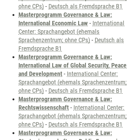
ohne CPs)
-
Deutsch als Fremdsprache B1
Masterprogramm Governance & Law:
International Economic Law
-
International
Center: Sprachangebot (ehemals
Sprachenzentrum; ohne CPs)
-
Deutsch als
Fremdsprache B1
Masterprogramm Governance & Law:
International Law of Global Security, Peace
and Development
-
International Center:
Sprachangebot (ehemals Sprachenzentrum;
ohne CPs)
-
Deutsch als Fremdsprache B1
Masterprogramm Governance & Law:
Rechtswissenschaft
-
International Center:
Sprachangebot (ehemals Sprachenzentrum;
ohne CPs)
-
Deutsch als Fremdsprache B1
Masterprogramm Governance & Law: