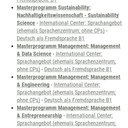
Masterprogramm Sustainability:
Nachhaltigkeitswissenschaft - Sustainability
Science
-
International Center: Sprachangebot
(ehemals Sprachenzentrum; ohne CPs)
-
Deutsch als Fremdsprache B1
Masterprogramm Management: Management
& Data Science
-
International Center:
Sprachangebot (ehemals Sprachenzentrum;
ohne CPs)
-
Deutsch als Fremdsprache B1
Masterprogramm Management: Management
& Engineering
-
International Center:
Sprachangebot (ehemals Sprachenzentrum;
ohne CPs)
-
Deutsch als Fremdsprache B1
Masterprogramm Management: Management
& Entrepreneurship
-
International Center:
Sprachangebot (ehemals Sprachenzentrum;