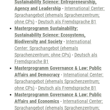
Sustainability Science: Entrepreneurship,
Agency and Leadership
-
International Center:
Sprachangebot (ehemals Sprachenzentrum;
ohne CPs)
-
Deutsch als Fremdsprache B1
Masterprogramm Sustainability:
Sustainability Science: Ecosystems,
Biodiversity and Society
-
International
Center: Sprachangebot (ehemals
Sprachenzentrum; ohne CPs)
-
Deutsch als
Fremdsprache B1
Masterprogramm Governance & Law: Public
Affairs and Democracy
-
International Center:
Sprachangebot (ehemals Sprachenzentrum;
ohne CPs)
-
Deutsch als Fremdsprache B1
Masterprogramm Governance & Law: Public
Affairs and Economics
-
International Center:
Sprachangebot (ehemals Sprachenzentrum;