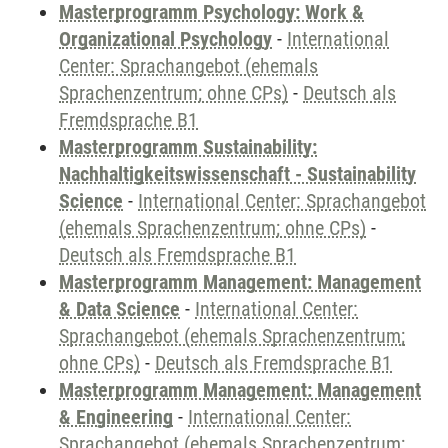
Masterprogramm Psychology: Work &
Organizational Psychology
-
International
Center: Sprachangebot (ehemals
Sprachenzentrum; ohne CPs)
-
Deutsch als
Fremdsprache B1
Masterprogramm Sustainability:
Nachhaltigkeitswissenschaft - Sustainability
Science
-
International Center: Sprachangebot
(ehemals Sprachenzentrum; ohne CPs)
-
Deutsch als Fremdsprache B1
Masterprogramm Management: Management
& Data Science
-
International Center:
Sprachangebot (ehemals Sprachenzentrum;
ohne CPs)
-
Deutsch als Fremdsprache B1
Masterprogramm Management: Management
& Engineering
-
International Center:
Sprachangebot (ehemals Sprachenzentrum;