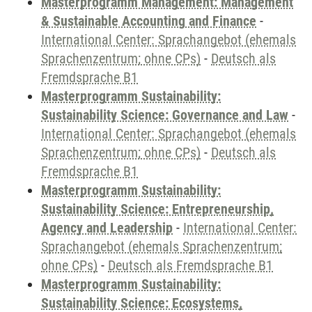
Masterprogramm Management: Management
& Sustainable Accounting and Finance
-
International Center: Sprachangebot (ehemals
Sprachenzentrum; ohne CPs)
-
Deutsch als
Fremdsprache B1
Masterprogramm Sustainability:
Sustainability Science: Governance and Law
-
International Center: Sprachangebot (ehemals
Sprachenzentrum; ohne CPs)
-
Deutsch als
Fremdsprache B1
Masterprogramm Sustainability:
Sustainability Science: Entrepreneurship,
Agency and Leadership
-
International Center:
Sprachangebot (ehemals Sprachenzentrum;
ohne CPs)
-
Deutsch als Fremdsprache B1
Masterprogramm Sustainability:
Sustainability Science: Ecosystems,