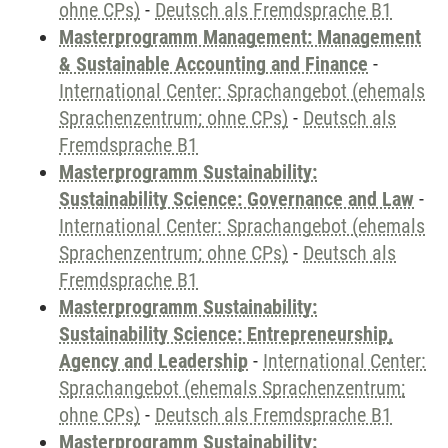
ohne CPs)
-
Deutsch als Fremdsprache B1
Masterprogramm Management: Management
& Sustainable Accounting and Finance
-
International Center: Sprachangebot (ehemals
Sprachenzentrum; ohne CPs)
-
Deutsch als
Fremdsprache B1
Masterprogramm Sustainability:
Sustainability Science: Governance and Law
-
International Center: Sprachangebot (ehemals
Sprachenzentrum; ohne CPs)
-
Deutsch als
Fremdsprache B1
Masterprogramm Sustainability:
Sustainability Science: Entrepreneurship,
Agency and Leadership
-
International Center:
Sprachangebot (ehemals Sprachenzentrum;
ohne CPs)
-
Deutsch als Fremdsprache B1
Masterprogramm Sustainability: