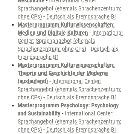
Geschichte
-
International Center:
Sprachangebot (ehemals Sprachenzentrum;
ohne CPs)
-
Deutsch als Fremdsprache B1
Masterprogramm Kulturwissenschaften:
Medien und Digitale Kulturen
-
International
Center: Sprachangebot (ehemals
Sprachenzentrum; ohne CPs)
-
Deutsch als
Fremdsprache B1
Masterprogramm Kulturwissenschaften:
Theorie und Geschichte der Moderne
(auslaufend)
-
International Center:
Sprachangebot (ehemals Sprachenzentrum;
ohne CPs)
-
Deutsch als Fremdsprache B1
Masterprogramm Psychology: Psychology
and Sustainability
-
International Center:
Sprachangebot (ehemals Sprachenzentrum;
ohne CPs)
-
Deutsch als Fremdsprache B1