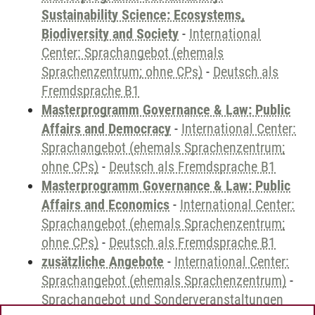
Sustainability Science: Ecosystems,
Biodiversity and Society
-
International
Center: Sprachangebot (ehemals
Sprachenzentrum; ohne CPs)
-
Deutsch als
Fremdsprache B1
Masterprogramm Governance & Law: Public
Affairs and Democracy
-
International Center:
Sprachangebot (ehemals Sprachenzentrum;
ohne CPs)
-
Deutsch als Fremdsprache B1
Masterprogramm Governance & Law: Public
Affairs and Economics
-
International Center:
Sprachangebot (ehemals Sprachenzentrum;
ohne CPs)
-
Deutsch als Fremdsprache B1
zusätzliche Angebote
-
International Center:
Sprachangebot (ehemals Sprachenzentrum)
-
Sprachangebot und Sonderveranstaltungen