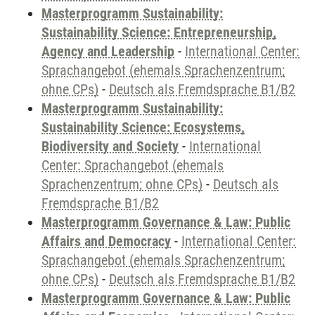
Masterprogramm Sustainability:
Sustainability Science: Entrepreneurship,
Agency and Leadership
-
International Center:
Sprachangebot (ehemals Sprachenzentrum;
ohne CPs)
-
Deutsch als Fremdsprache B1/B2
Masterprogramm Sustainability:
Sustainability Science: Ecosystems,
Biodiversity and Society
-
International
Center: Sprachangebot (ehemals
Sprachenzentrum; ohne CPs)
-
Deutsch als
Fremdsprache B1/B2
Masterprogramm Governance & Law: Public
Affairs and Democracy
-
International Center:
Sprachangebot (ehemals Sprachenzentrum;
ohne CPs)
-
Deutsch als Fremdsprache B1/B2
Masterprogramm Governance & Law: Public