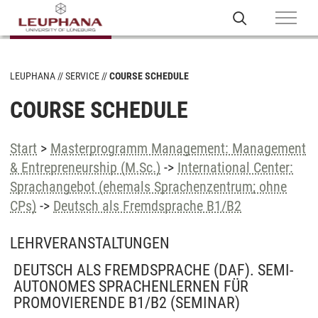
LEUPHANA
SERVICE
COURSE SCHEDULE
COURSE SCHEDULE
Start
>
Masterprogramm Management: Management
& Entrepreneurship (M.Sc.)
->
International Center:
Sprachangebot (ehemals Sprachenzentrum; ohne
CPs)
->
Deutsch als Fremdsprache B1/B2
LEHRVERANSTALTUNGEN
DEUTSCH ALS FREMDSPRACHE (DAF). SEMI-
AUTONOMES SPRACHENLERNEN FÜR
PROMOVIERENDE B1/B2
(SEMINAR)