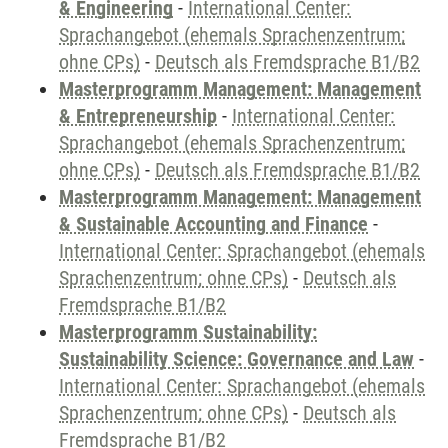
& Engineering
-
International Center:
Sprachangebot (ehemals Sprachenzentrum;
ohne CPs)
-
Deutsch als Fremdsprache B1/B2
Masterprogramm Management: Management
& Entrepreneurship
-
International Center:
Sprachangebot (ehemals Sprachenzentrum;
ohne CPs)
-
Deutsch als Fremdsprache B1/B2
Masterprogramm Management: Management
& Sustainable Accounting and Finance
-
International Center: Sprachangebot (ehemals
Sprachenzentrum; ohne CPs)
-
Deutsch als
Fremdsprache B1/B2
Masterprogramm Sustainability:
Sustainability Science: Governance and Law
-
International Center: Sprachangebot (ehemals
Sprachenzentrum; ohne CPs)
-
Deutsch als
Fremdsprache B1/B2