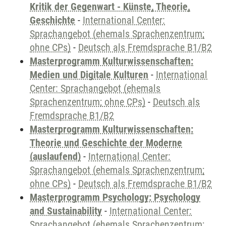
Kritik der Gegenwart - Künste, Theorie,
Geschichte
-
International Center:
Sprachangebot (ehemals Sprachenzentrum;
ohne CPs)
-
Deutsch als Fremdsprache B1/B2
Masterprogramm Kulturwissenschaften:
Medien und Digitale Kulturen
-
International
Center: Sprachangebot (ehemals
Sprachenzentrum; ohne CPs)
-
Deutsch als
Fremdsprache B1/B2
Masterprogramm Kulturwissenschaften:
Theorie und Geschichte der Moderne
(auslaufend)
-
International Center:
Sprachangebot (ehemals Sprachenzentrum;
ohne CPs)
-
Deutsch als Fremdsprache B1/B2
Masterprogramm Psychology: Psychology
and Sustainability
-
International Center:
Sprachangebot (ehemals Sprachenzentrum;