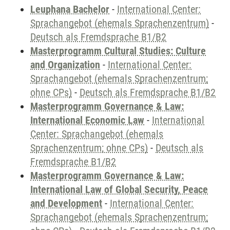
Leuphana Bachelor
-
International Center:
Sprachangebot (ehemals Sprachenzentrum)
-
Deutsch als Fremdsprache B1/B2
Masterprogramm Cultural Studies: Culture
and Organization
-
International Center:
Sprachangebot (ehemals Sprachenzentrum;
ohne CPs)
-
Deutsch als Fremdsprache B1/B2
Masterprogramm Governance & Law:
International Economic Law
-
International
Center: Sprachangebot (ehemals
Sprachenzentrum; ohne CPs)
-
Deutsch als
Fremdsprache B1/B2
Masterprogramm Governance & Law:
International Law of Global Security, Peace
and Development
-
International Center:
Sprachangebot (ehemals Sprachenzentrum;