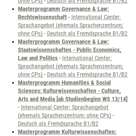
ohne CPs)
-
Deutsch als Fremdsprache B1/B2
Masterprogramm Governance & Law:
Rechtswissenschaft
-
International Center:
Sprachangebot (ehemals Sprachenzentrum;
ohne CPs)
-
Deutsch als Fremdsprache B1/B2
Masterprogramm Governance & Law:
Staatswissenschaften - Public Economics,
Law and Politics
-
International Center:
Sprachangebot (ehemals Sprachenzentrum;
ohne CPs)
-
Deutsch als Fremdsprache B1/B2
Masterprogramm Humanities & Social
Sciences: Kulturwissenschaften - Culture,
Arts and Media [ab Studienbeginn WS 13/14]
-
International Center: Sprachangebot
(ehemals Sprachenzentrum; ohne CPs)
-
Deutsch als Fremdsprache B1/B2
Masterprogramm Kulturwissenschaften: