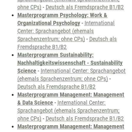
ohne CPs)
-
Deutsch als Fremdsprache B1/B2
Masterprogramm Psychology: Work &
Organizational Psychology
-
International
Center: Sprachangebot (ehemals
Sprachenzentrum; ohne CPs)
-
Deutsch als
Fremdsprache B1/B2
Masterprogramm Sustainability:
Nachhaltigkeitswissenschaft - Sustainability
Science
-
International Center: Sprachangebot
(ehemals Sprachenzentrum; ohne CPs)
-
Deutsch als Fremdsprache B1/B2
Masterprogramm Management: Management
& Data Science
-
International Center:
Sprachangebot (ehemals Sprachenzentrum;
ohne CPs)
-
Deutsch als Fremdsprache B1/B2
Masterprogramm Management: Management