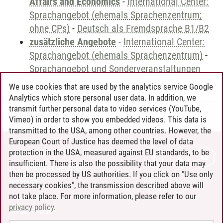
Affairs and Economics
-
International Center:
Sprachangebot (ehemals Sprachenzentrum;
ohne CPs)
-
Deutsch als Fremdsprache B1/B2
zusätzliche Angebote
-
International Center:
Sprachangebot (ehemals Sprachenzentrum)
-
Sprachangebot und Sonderveranstaltungen
We use cookies that are used by the analytics service Google
Analytics which store personal user data. In addition, we
transmit further personal data to video services (YouTube,
Andreea Tribel
/
30.06.2024
Vimeo) in order to show you embedded videos. This data is
transmitted to the USA, among other countries. However, the
European Court of Justice has deemed the level of data
protection in the USA, measured against EU standards, to be
CONTACT
insufficient. There is also the possibility that your data may
LEUPHANA AS EMPLOYER
then be processed by US authorities. If you click on "Use only
INTRANET
necessary cookies", the transmission described above will
not take place. For more information, please refer to our
SITE NOTICE
privacy policy
.
PRIVACY POLICY