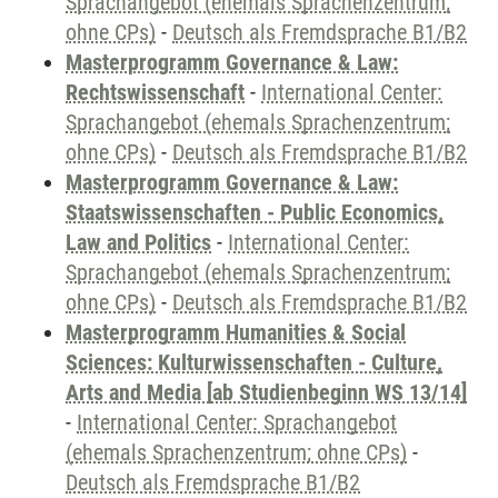
Sprachangebot (ehemals Sprachenzentrum;
ohne CPs)
-
Deutsch als Fremdsprache B1/B2
Masterprogramm Governance & Law:
Rechtswissenschaft
-
International Center:
Sprachangebot (ehemals Sprachenzentrum;
ohne CPs)
-
Deutsch als Fremdsprache B1/B2
Masterprogramm Governance & Law:
Staatswissenschaften - Public Economics,
Law and Politics
-
International Center:
Sprachangebot (ehemals Sprachenzentrum;
ohne CPs)
-
Deutsch als Fremdsprache B1/B2
Masterprogramm Humanities & Social
Sciences: Kulturwissenschaften - Culture,
Arts and Media [ab Studienbeginn WS 13/14]
-
International Center: Sprachangebot
(ehemals Sprachenzentrum; ohne CPs)
-
Deutsch als Fremdsprache B1/B2