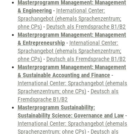
Masterprogramm Management: Management
& Engineering
-
International Center:
Sprachangebot (ehemals Sprachenzentrum;
ohne CPs)
-
Deutsch als Fremdsprache B1/B2
Masterprogramm Management: Management
& Entrepreneurship
-
International Center:
Sprachangebot (ehemals Sprachenzentrum;
ohne CPs)
-
Deutsch als Fremdsprache B1/B2
Masterprogramm Management: Management
& Sustainable Accounting and Finance
-
International Center: Sprachangebot (ehemals
Sprachenzentrum; ohne CPs)
-
Deutsch als
Fremdsprache B1/B2
Masterprogramm Sustainability:
Sustainability Science: Governance and Law
-
International Center: Sprachangebot (ehemals
Sprachenzentrum; ohne CPs)
-
Deutsch als