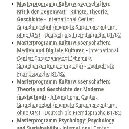
Masterprogramm Kulturwissenschaften:
Kritik der Gegenwart - Künste, Theorie,
Geschichte
-
International Center:
Sprachangebot (ehemals Sprachenzentrum;
ohne CPs)
-
Deutsch als Fremdsprache B1/B2
Masterprogramm Kulturwissenschaften:
Medien und Digitale Kulturen
-
International
Center: Sprachangebot (ehemals
Sprachenzentrum; ohne CPs)
-
Deutsch als
Fremdsprache B1/B2
Masterprogramm Kulturwissenschaften:
Theorie und Geschichte der Moderne
(auslaufend)
-
International Center:
Sprachangebot (ehemals Sprachenzentrum;
ohne CPs)
-
Deutsch als Fremdsprache B1/B2
Masterprogramm Psychology: Psychology
and Sustainability
-
International Center: