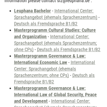
information please contact slz@leuphana.de .
Leuphana Bachelor
-
International Center:
Sprachangebot (ehemals Sprachenzentrum)
-
Deutsch als Fremdsprache B1/B2
Masterprogramm Cultural Studies: Culture
and Organization
-
International Center:
Sprachangebot (ehemals Sprachenzentrum;
ohne CPs)
-
Deutsch als Fremdsprache B1/B2
Masterprogramm Governance & Law:
International Economic Law
-
International
Center: Sprachangebot (ehemals
Sprachenzentrum; ohne CPs)
-
Deutsch als
Fremdsprache B1/B2
Masterprogramm Governance & Law:
International Law of Global Security, Peace
and Development
-
International Center: