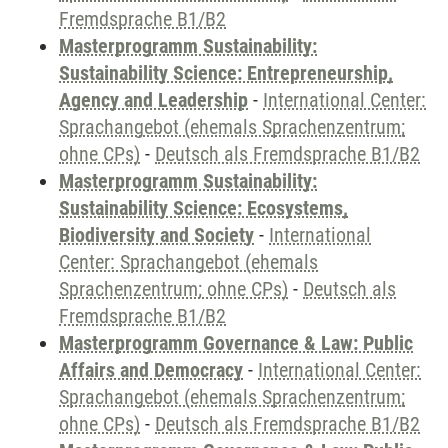
Fremdsprache B1/B2
Masterprogramm Sustainability:
Sustainability Science: Entrepreneurship,
Agency and Leadership
-
International Center:
Sprachangebot (ehemals Sprachenzentrum;
ohne CPs)
-
Deutsch als Fremdsprache B1/B2
Masterprogramm Sustainability:
Sustainability Science: Ecosystems,
Biodiversity and Society
-
International
Center: Sprachangebot (ehemals
Sprachenzentrum; ohne CPs)
-
Deutsch als
Fremdsprache B1/B2
Masterprogramm Governance & Law: Public
Affairs and Democracy
-
International Center:
Sprachangebot (ehemals Sprachenzentrum;
ohne CPs)
-
Deutsch als Fremdsprache B1/B2