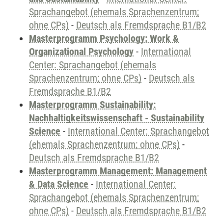
Sprachangebot (ehemals Sprachenzentrum;
ohne CPs)
-
Deutsch als Fremdsprache B1/B2
Masterprogramm Psychology: Work &
Organizational Psychology
-
International
Center: Sprachangebot (ehemals
Sprachenzentrum; ohne CPs)
-
Deutsch als
Fremdsprache B1/B2
Masterprogramm Sustainability:
Nachhaltigkeitswissenschaft - Sustainability
Science
-
International Center: Sprachangebot
(ehemals Sprachenzentrum; ohne CPs)
-
Deutsch als Fremdsprache B1/B2
Masterprogramm Management: Management
& Data Science
-
International Center:
Sprachangebot (ehemals Sprachenzentrum;
ohne CPs)
-
Deutsch als Fremdsprache B1/B2