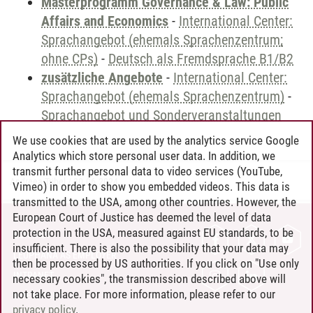
Masterprogramm Governance & Law: Public
Affairs and Economics
-
International Center:
Sprachangebot (ehemals Sprachenzentrum;
ohne CPs)
-
Deutsch als Fremdsprache B1/B2
zusätzliche Angebote
-
International Center:
Sprachangebot (ehemals Sprachenzentrum)
-
Sprachangebot und Sonderveranstaltungen
We use cookies that are used by the analytics service Google
Analytics which store personal user data. In addition, we
transmit further personal data to video services (YouTube,
Andreea Tribel
/
30.06.2024
Vimeo) in order to show you embedded videos. This data is
transmitted to the USA, among other countries. However, the
European Court of Justice has deemed the level of data
protection in the USA, measured against EU standards, to be
CONTACT
insufficient. There is also the possibility that your data may
LEUPHANA AS EMPLOYER
then be processed by US authorities. If you click on "Use only
INTRANET
necessary cookies", the transmission described above will
not take place. For more information, please refer to our
SITE NOTICE
privacy policy
.