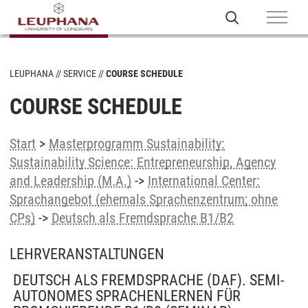
LEUPHANA
SERVICE
COURSE SCHEDULE
COURSE SCHEDULE
Start
>
Masterprogramm Sustainability:
Sustainability Science: Entrepreneurship, Agency
and Leadership (M.A.)
->
International Center:
Sprachangebot (ehemals Sprachenzentrum; ohne
CPs)
->
Deutsch als Fremdsprache B1/B2
LEHRVERANSTALTUNGEN
DEUTSCH ALS FREMDSPRACHE (DAF). SEMI-
AUTONOMES SPRACHENLERNEN FÜR