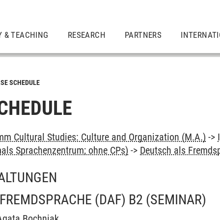
Y & TEACHING
RESEARCH
PARTNERS
INTERNAT
SE SCHEDULE
CHEDULE
m Cultural Studies: Culture and Organization (M.A.)
->
als Sprachenzentrum; ohne CPs)
->
Deutsch als Fremds
ALTUNGEN
 FREMDSPRACHE (DAF) B2
(SEMINAR)
Agata Bochniak