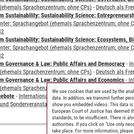
(ehemals Sprachenzentrum; ohne CPs)
-
Deutsch als Fr
 Sustainability: Sustainability Science: Entrepreneurs
Center: Sprachangebot (ehemals Sprachenzentrum; ohne 
B2
Sustainability: Sustainability Science: Ecosystems, Bi
Center: Sprachangebot (ehemals Sprachenzentrum; ohne 
B2
 Governance & Law: Public Affairs and Democracy
-
In
(ehemals Sprachenzentrum; ohne CPs)
-
Deutsch als Fr
 Governance & Law: Public Affairs and Economics
-
In
(ehemals Sprachenzentrum; ohne CPs)
-
Deutsch als Fr
We use cookies that are used by the anal
gebote
-
International Center: Sprachangebot (ehemals 
data. In addition, we transmit further pe
und Sonderveranstaltungen
show you embedded videos. This data is 
European Court of Justice has deemed th
standards, to be insufficient. There is a
authorities. If you click on "Use only ne
take place. For more information, please 