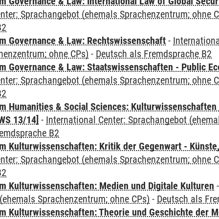
 Governance & Law: International Law of Global Secur
Center: Sprachangebot (ehemals Sprachenzentrum; ohne 
B2
m Governance & Law: Rechtswissenschaft
-
Internation
henzentrum; ohne CPs)
-
Deutsch als Fremdsprache B2
 Governance & Law: Staatswissenschaften - Public Eco
Center: Sprachangebot (ehemals Sprachenzentrum; ohne 
B2
 Humanities & Social Sciences: Kulturwissenschaften -
WS 13/14]
-
International Center: Sprachangebot (ehem
remdsprache B2
 Kulturwissenschaften: Kritik der Gegenwart - Künste,
Center: Sprachangebot (ehemals Sprachenzentrum; ohne 
B2
 Kulturwissenschaften: Medien und Digitale Kulturen
(ehemals Sprachenzentrum; ohne CPs)
-
Deutsch als Fr
 Kulturwissenschaften: Theorie und Geschichte der M