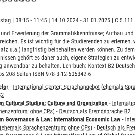
stag | 08:15 - 11:45 | 14.10.2024 - 31.01.2025 | C 5.11
und Erweiterung der Grammatikkenntnisse; Aufbau und 
reichen. Es ist wichtig für die Studierenden zu erlernen
atz u.a.) langfristig beibehalten werden können. Zu de
issen gehört es daher auch, eigene Strategien zu entwi
stig anwendbar zu behalten. Lehrbuch: Kontext B2 Deuts
os 208 Seiten ISBN 978-3-12-605342-6
elor
-
International Center: Sprachangebot (ehemals Sp
B2
 Cultural Studies: Culture and Organization
-
Internati
henzentrum; ohne CPs)
-
Deutsch als Fremdsprache B2
 Governance & Law: International Economic Law
-
Inte
(ehemals Sprachenzentrum; ohne CPs)
-
Deutsch als Fr