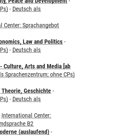
ity, Peace and Development
-
CPs)
-
Deutsch als
al Center: Sprachangebot
nomics, Law and Politics
-
CPs)
-
Deutsch als
 Culture, Arts and Media [ab
als Sprachenzentrum; ohne CPs)
 Theorie, Geschichte
-
CPs)
-
Deutsch als
-
International Center:
emdsprache B2
oderne (auslaufend)
-