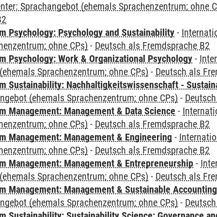
Center: Sprachangebot (ehemals Sprachenzentrum; ohne 
B2
 Psychology: Psychology and Sustainability
-
Internat
henzentrum; ohne CPs)
-
Deutsch als Fremdsprache B2
 Psychology: Work & Organizational Psychology
-
Inte
(ehemals Sprachenzentrum; ohne CPs)
-
Deutsch als Fr
Sustainability: Nachhaltigkeitswissenschaft - Sustaina
angebot (ehemals Sprachenzentrum; ohne CPs)
-
Deutsch
m Management: Management & Data Science
-
Internat
henzentrum; ohne CPs)
-
Deutsch als Fremdsprache B2
m Management: Management & Engineering
-
Internati
henzentrum; ohne CPs)
-
Deutsch als Fremdsprache B2
m Management: Management & Entrepreneurship
-
Inte
(ehemals Sprachenzentrum; ohne CPs)
-
Deutsch als Fr
m Management: Management & Sustainable Accounting
angebot (ehemals Sprachenzentrum; ohne CPs)
-
Deutsch
 Sustainability: Sustainability Science: Governance a