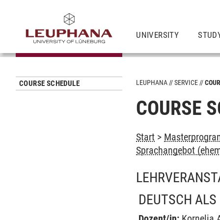
UNIVERSITY
STUD
LEUPHANA
SERVICE
COUR
COURSE SCHEDULE
COURSE S
Start
>
Masterprogram
Sprachangebot (ehem
LEHRVERANST
DEUTSCH ALS
Dozent/in:
Kornelia 