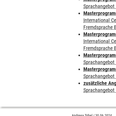
Sprachangebot 
Masterprogramm
International 
Fremdsprache 
Masterprogramm 
International 
Fremdsprache 
Masterprogramm
Sprachangebot 
Masterprogramm
Sprachangebot 
zusätzliche An
Sprachangebot 
Andreea Tribel
/
30.06.2024