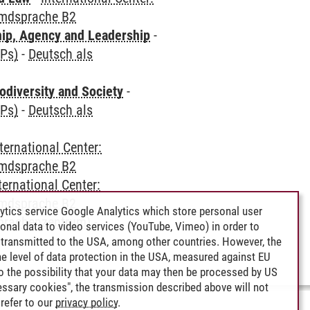
emdsprache B2
hip, Agency and Leadership
-
CPs)
-
Deutsch als
odiversity and Society
-
CPs)
-
Deutsch als
ternational Center:
emdsprache B2
ternational Center:
emdsprache B2
ytics service Google Analytics which store personal user
Sprachenzentrum)
-
rsonal data to video services (YouTube, Vimeo) in order to
transmitted to the USA, among other countries. However, the
e level of data protection in the USA, measured against EU
lso the possibility that your data may then be processed by US
cessary cookies", the transmission described above will not
refer to our
privacy policy
.