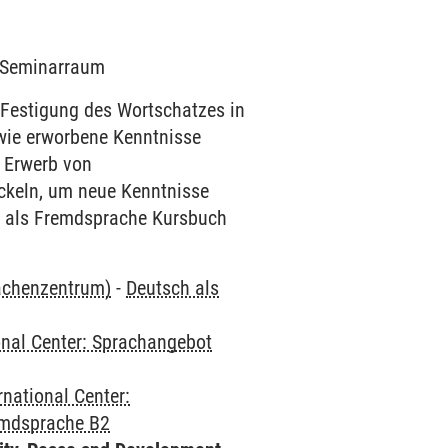
1 Seminarraum
Festigung des Wortschatzes in
, wie erworbene Kenntnisse
m Erwerb von
ckeln, um neue Kenntnisse
ch als Fremdsprache Kursbuch
rachenzentrum)
-
Deutsch als
onal Center: Sprachangebot
rnational Center:
emdsprache B2