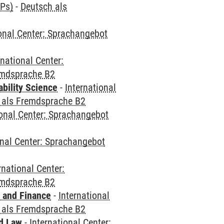
CPs)
-
Deutsch als
ional Center: Sprachangebot
rnational Center:
emdsprache B2
bility Science
-
International
 als Fremdsprache B2
ional Center: Sprachangebot
onal Center: Sprachangebot
rnational Center:
emdsprache B2
 and Finance
-
International
 als Fremdsprache B2
nd Law
-
International Center: