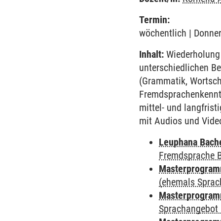
Termin:
wöchentlich | Donner
Inhalt:
Wiederholung 
unterschiedlichen Be
(Grammatik, Wortsch
Fremdsprachenkenntn
mittel- und langfri
mit Audios und Vide
Leuphana Bach
Fremdsprache 
Masterprogramm
(ehemals Sprac
Masterprogramm
Sprachangebot 