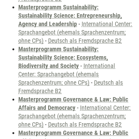
Masterprogramm Sustainability:
Sustainability Science: Entrepreneurship,
Agency and Leadership
-
International Center:
Sprachangebot (ehemals Sprachenzentrum;
ohne CPs)
-
Deutsch als Fremdsprache B2
Masterprogramm Sustainability:
Sustainability Science: Ecosystems,
Biodiversity and Society
-
International
Center: Sprachangebot (ehemals
Sprachenzentrum; ohne CPs)
-
Deutsch als
Fremdsprache B2
Masterprogramm Governance & Law: Public
Affairs and Democracy
-
International Center:
Sprachangebot (ehemals Sprachenzentrum;
ohne CPs)
-
Deutsch als Fremdsprache B2
Masterprogramm Governance & Law: Public