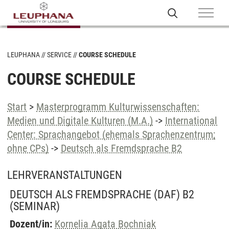
LEUPHANA
SERVICE
COURSE SCHEDULE
COURSE SCHEDULE
Start
>
Masterprogramm Kulturwissenschaften:
Medien und Digitale Kulturen (M.A.)
->
International
Center: Sprachangebot (ehemals Sprachenzentrum;
ohne CPs)
->
Deutsch als Fremdsprache B2
LEHRVERANSTALTUNGEN
DEUTSCH ALS FREMDSPRACHE (DAF) B2
(SEMINAR)
Dozent/in:
Kornelia Agata Bochniak