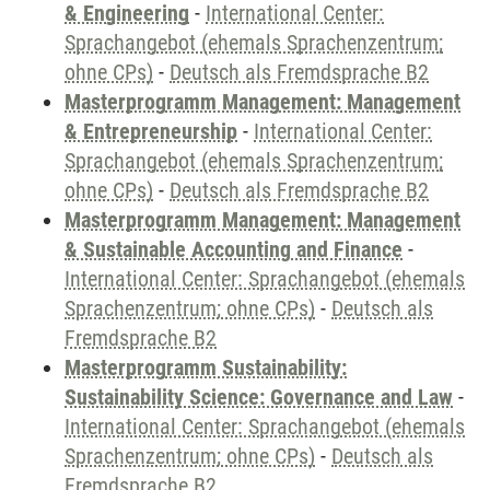
& Engineering
-
International Center:
Sprachangebot (ehemals Sprachenzentrum;
ohne CPs)
-
Deutsch als Fremdsprache B2
Masterprogramm Management: Management
& Entrepreneurship
-
International Center:
Sprachangebot (ehemals Sprachenzentrum;
ohne CPs)
-
Deutsch als Fremdsprache B2
Masterprogramm Management: Management
& Sustainable Accounting and Finance
-
International Center: Sprachangebot (ehemals
Sprachenzentrum; ohne CPs)
-
Deutsch als
Fremdsprache B2
Masterprogramm Sustainability:
Sustainability Science: Governance and Law
-
International Center: Sprachangebot (ehemals
Sprachenzentrum; ohne CPs)
-
Deutsch als
Fremdsprache B2