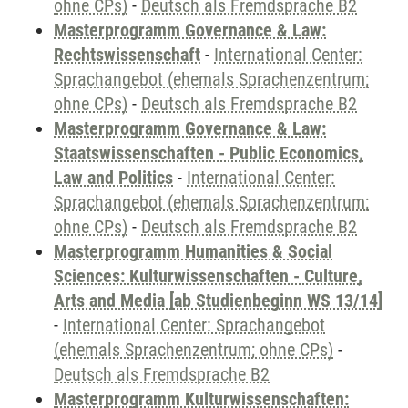
ohne CPs)
-
Deutsch als Fremdsprache B2
Masterprogramm Governance & Law:
Rechtswissenschaft
-
International Center:
Sprachangebot (ehemals Sprachenzentrum;
ohne CPs)
-
Deutsch als Fremdsprache B2
Masterprogramm Governance & Law:
Staatswissenschaften - Public Economics,
Law and Politics
-
International Center:
Sprachangebot (ehemals Sprachenzentrum;
ohne CPs)
-
Deutsch als Fremdsprache B2
Masterprogramm Humanities & Social
Sciences: Kulturwissenschaften - Culture,
Arts and Media [ab Studienbeginn WS 13/14]
-
International Center: Sprachangebot
(ehemals Sprachenzentrum; ohne CPs)
-
Deutsch als Fremdsprache B2
Masterprogramm Kulturwissenschaften: