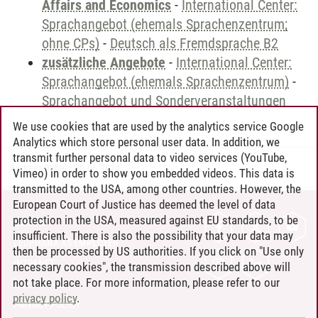
Affairs and Economics
-
International Center:
Sprachangebot (ehemals Sprachenzentrum;
ohne CPs)
-
Deutsch als Fremdsprache B2
zusätzliche Angebote
-
International Center:
Sprachangebot (ehemals Sprachenzentrum)
-
Sprachangebot und Sonderveranstaltungen
We use cookies that are used by the analytics service Google
Analytics which store personal user data. In addition, we
transmit further personal data to video services (YouTube,
Andreea Tribel
/
30.06.2024
Vimeo) in order to show you embedded videos. This data is
transmitted to the USA, among other countries. However, the
European Court of Justice has deemed the level of data
protection in the USA, measured against EU standards, to be
CONTACT
insufficient. There is also the possibility that your data may
LEUPHANA AS EMPLOYER
then be processed by US authorities. If you click on "Use only
INTRANET
necessary cookies", the transmission described above will
not take place. For more information, please refer to our
SITE NOTICE
privacy policy
.
PRIVACY POLICY