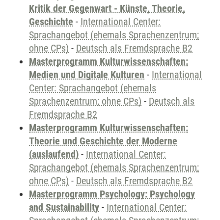
Kritik der Gegenwart - Künste, Theorie,
Geschichte
-
International Center:
Sprachangebot (ehemals Sprachenzentrum;
ohne CPs)
-
Deutsch als Fremdsprache B2
Masterprogramm Kulturwissenschaften:
Medien und Digitale Kulturen
-
International
Center: Sprachangebot (ehemals
Sprachenzentrum; ohne CPs)
-
Deutsch als
Fremdsprache B2
Masterprogramm Kulturwissenschaften:
Theorie und Geschichte der Moderne
(auslaufend)
-
International Center:
Sprachangebot (ehemals Sprachenzentrum;
ohne CPs)
-
Deutsch als Fremdsprache B2
Masterprogramm Psychology: Psychology
and Sustainability
-
International Center: