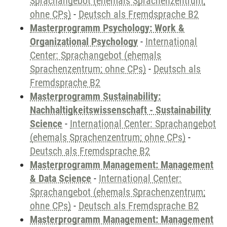
Sprachangebot (ehemals Sprachenzentrum;
ohne CPs)
-
Deutsch als Fremdsprache B2
Masterprogramm Psychology: Work &
Organizational Psychology
-
International
Center: Sprachangebot (ehemals
Sprachenzentrum; ohne CPs)
-
Deutsch als
Fremdsprache B2
Masterprogramm Sustainability:
Nachhaltigkeitswissenschaft - Sustainability
Science
-
International Center: Sprachangebot
(ehemals Sprachenzentrum; ohne CPs)
-
Deutsch als Fremdsprache B2
Masterprogramm Management: Management
& Data Science
-
International Center:
Sprachangebot (ehemals Sprachenzentrum;
ohne CPs)
-
Deutsch als Fremdsprache B2
Masterprogramm Management: Management