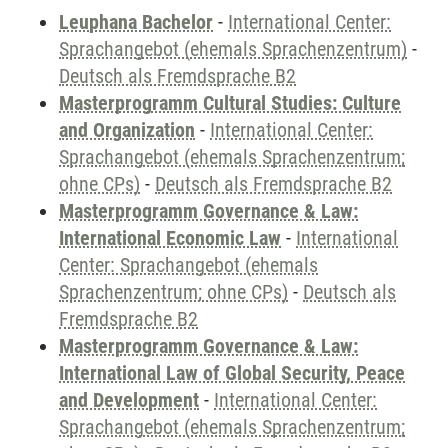
Leuphana Bachelor
-
International Center:
Sprachangebot (ehemals Sprachenzentrum)
-
Deutsch als Fremdsprache B2
Masterprogramm Cultural Studies: Culture
and Organization
-
International Center:
Sprachangebot (ehemals Sprachenzentrum;
ohne CPs)
-
Deutsch als Fremdsprache B2
Masterprogramm Governance & Law:
International Economic Law
-
International
Center: Sprachangebot (ehemals
Sprachenzentrum; ohne CPs)
-
Deutsch als
Fremdsprache B2
Masterprogramm Governance & Law:
International Law of Global Security, Peace
and Development
-
International Center:
Sprachangebot (ehemals Sprachenzentrum;