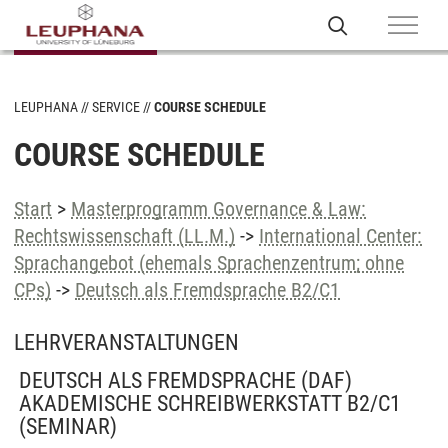
LEUPHANA
SERVICE
COURSE SCHEDULE
COURSE SCHEDULE
Start
>
Masterprogramm Governance & Law:
Rechtswissenschaft (LL.M.)
->
International Center:
Sprachangebot (ehemals Sprachenzentrum; ohne
CPs)
->
Deutsch als Fremdsprache B2/C1
LEHRVERANSTALTUNGEN
DEUTSCH ALS FREMDSPRACHE (DAF)
AKADEMISCHE SCHREIBWERKSTATT B2/C1
(SEMINAR)