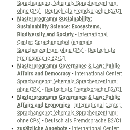
Sprachangebot (ehemals Sprachenzentrum;
ohne CPs)
-
Deutsch als Fremdsprache B2/C1
Masterprogramm Sustainability:
Sustainability Science: Ecosystems,
Biodiversity and Society
-
International
Center: Sprachangebot (ehemals
Sprachenzentrum; ohne CPs)
-
Deutsch als
Fremdsprache B2/C1
Masterprogramm Governance & Law: Public
Affairs and Democracy
-
International Center:
Sprachangebot (ehemals Sprachenzentrum;
ohne CPs)
-
Deutsch als Fremdsprache B2/C1
Masterprogramm Governance & Law: Public
Affairs and Economics
-
International Center:
Sprachangebot (ehemals Sprachenzentrum;
ohne CPs)
-
Deutsch als Fremdsprache B2/C1
zusätzliche Angebote
-
International Center: