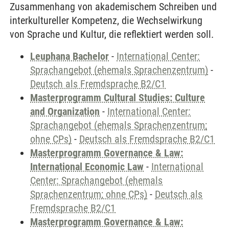
Zusammenhang von akademischem Schreiben und
interkultureller Kompetenz, die Wechselwirkung
von Sprache und Kultur, die reflektiert werden soll.
Leuphana Bachelor
-
International Center:
Sprachangebot (ehemals Sprachenzentrum)
-
Deutsch als Fremdsprache B2/C1
Masterprogramm Cultural Studies: Culture
and Organization
-
International Center:
Sprachangebot (ehemals Sprachenzentrum;
ohne CPs)
-
Deutsch als Fremdsprache B2/C1
Masterprogramm Governance & Law:
International Economic Law
-
International
Center: Sprachangebot (ehemals
Sprachenzentrum; ohne CPs)
-
Deutsch als
Fremdsprache B2/C1
Masterprogramm Governance & Law: