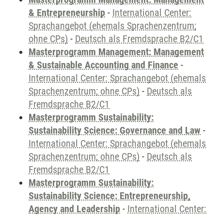
& Entrepreneurship
-
International Center:
Sprachangebot (ehemals Sprachenzentrum;
ohne CPs)
-
Deutsch als Fremdsprache B2/C1
Masterprogramm Management: Management
& Sustainable Accounting and Finance
-
International Center: Sprachangebot (ehemals
Sprachenzentrum; ohne CPs)
-
Deutsch als
Fremdsprache B2/C1
Masterprogramm Sustainability:
Sustainability Science: Governance and Law
-
International Center: Sprachangebot (ehemals
Sprachenzentrum; ohne CPs)
-
Deutsch als
Fremdsprache B2/C1
Masterprogramm Sustainability:
Sustainability Science: Entrepreneurship,
Agency and Leadership
-
International Center: