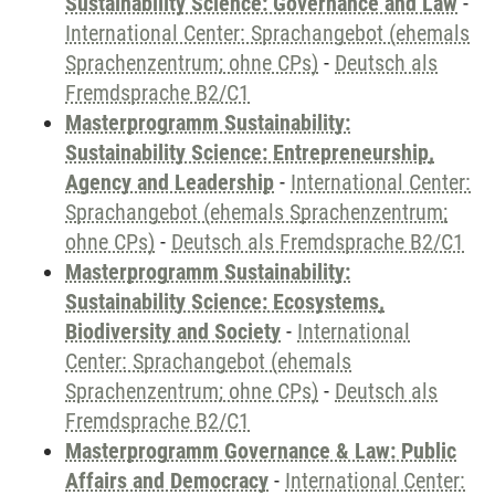
Sustainability Science: Governance and Law
-
International Center: Sprachangebot (ehemals
Sprachenzentrum; ohne CPs)
-
Deutsch als
Fremdsprache B2/C1
Masterprogramm Sustainability:
Sustainability Science: Entrepreneurship,
Agency and Leadership
-
International Center:
Sprachangebot (ehemals Sprachenzentrum;
ohne CPs)
-
Deutsch als Fremdsprache B2/C1
Masterprogramm Sustainability:
Sustainability Science: Ecosystems,
Biodiversity and Society
-
International
Center: Sprachangebot (ehemals
Sprachenzentrum; ohne CPs)
-
Deutsch als
Fremdsprache B2/C1
Masterprogramm Governance & Law: Public
Affairs and Democracy
-
International Center: