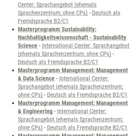
Center: Sprachangebot (ehemals
Sprachenzentrum; ohne CPs)
-
Deutsch als
Fremdsprache B2/C1
Masterprogramm Sustainability:
Nachhaltigkeitswissenschaft - Sustainability
Science
-
International Center: Sprachangebot
(ehemals Sprachenzentrum; ohne CPs)
-
Deutsch als Fremdsprache B2/C1
Masterprogramm Management: Management
& Data Science
-
International Center:
Sprachangebot (ehemals Sprachenzentrum;
ohne CPs)
-
Deutsch als Fremdsprache B2/C1
Masterprogramm Management: Management
& Engineering
-
International Center:
Sprachangebot (ehemals Sprachenzentrum;
ohne CPs)
-
Deutsch als Fremdsprache B2/C1
Masterprogramm Management: Management