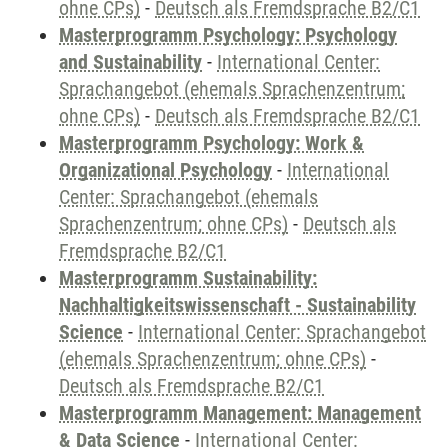
ohne CPs)
-
Deutsch als Fremdsprache B2/C1
Masterprogramm Psychology: Psychology
and Sustainability
-
International Center:
Sprachangebot (ehemals Sprachenzentrum;
ohne CPs)
-
Deutsch als Fremdsprache B2/C1
Masterprogramm Psychology: Work &
Organizational Psychology
-
International
Center: Sprachangebot (ehemals
Sprachenzentrum; ohne CPs)
-
Deutsch als
Fremdsprache B2/C1
Masterprogramm Sustainability:
Nachhaltigkeitswissenschaft - Sustainability
Science
-
International Center: Sprachangebot
(ehemals Sprachenzentrum; ohne CPs)
-
Deutsch als Fremdsprache B2/C1
Masterprogramm Management: Management
& Data Science
-
International Center: