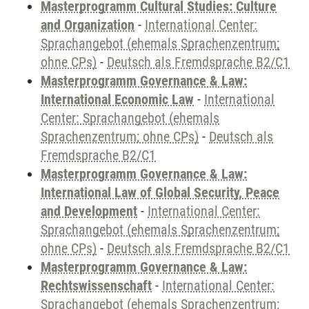
Masterprogramm Cultural Studies: Culture
and Organization
-
International Center:
Sprachangebot (ehemals Sprachenzentrum;
ohne CPs)
-
Deutsch als Fremdsprache B2/C1
Masterprogramm Governance & Law:
International Economic Law
-
International
Center: Sprachangebot (ehemals
Sprachenzentrum; ohne CPs)
-
Deutsch als
Fremdsprache B2/C1
Masterprogramm Governance & Law:
International Law of Global Security, Peace
and Development
-
International Center:
Sprachangebot (ehemals Sprachenzentrum;
ohne CPs)
-
Deutsch als Fremdsprache B2/C1
Masterprogramm Governance & Law:
Rechtswissenschaft
-
International Center:
Sprachangebot (ehemals Sprachenzentrum;