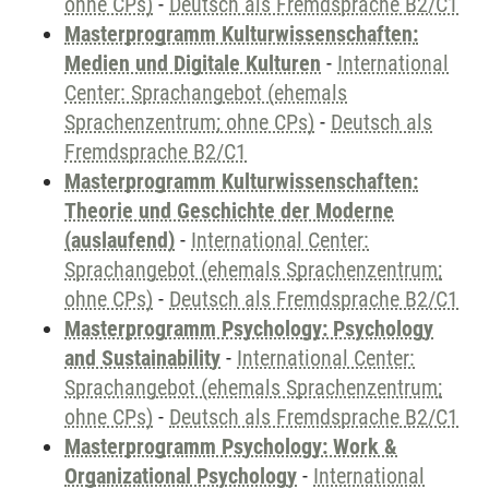
ohne CPs)
-
Deutsch als Fremdsprache B2/C1
Masterprogramm Kulturwissenschaften:
Medien und Digitale Kulturen
-
International
Center: Sprachangebot (ehemals
Sprachenzentrum; ohne CPs)
-
Deutsch als
Fremdsprache B2/C1
Masterprogramm Kulturwissenschaften:
Theorie und Geschichte der Moderne
(auslaufend)
-
International Center:
Sprachangebot (ehemals Sprachenzentrum;
ohne CPs)
-
Deutsch als Fremdsprache B2/C1
Masterprogramm Psychology: Psychology
and Sustainability
-
International Center:
Sprachangebot (ehemals Sprachenzentrum;
ohne CPs)
-
Deutsch als Fremdsprache B2/C1
Masterprogramm Psychology: Work &
Organizational Psychology
-
International