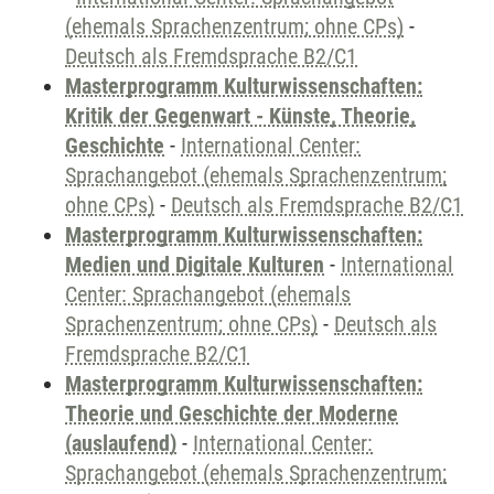
(ehemals Sprachenzentrum; ohne CPs)
-
Deutsch als Fremdsprache B2/C1
Masterprogramm Kulturwissenschaften:
Kritik der Gegenwart - Künste, Theorie,
Geschichte
-
International Center:
Sprachangebot (ehemals Sprachenzentrum;
ohne CPs)
-
Deutsch als Fremdsprache B2/C1
Masterprogramm Kulturwissenschaften:
Medien und Digitale Kulturen
-
International
Center: Sprachangebot (ehemals
Sprachenzentrum; ohne CPs)
-
Deutsch als
Fremdsprache B2/C1
Masterprogramm Kulturwissenschaften:
Theorie und Geschichte der Moderne
(auslaufend)
-
International Center:
Sprachangebot (ehemals Sprachenzentrum;