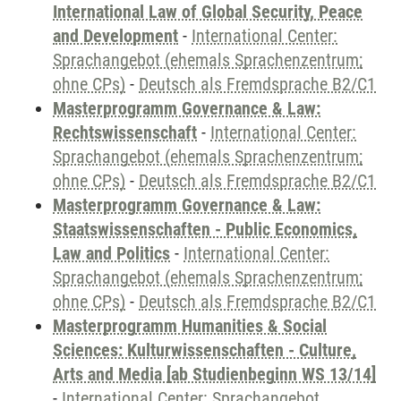
International Law of Global Security, Peace
and Development
-
International Center:
Sprachangebot (ehemals Sprachenzentrum;
ohne CPs)
-
Deutsch als Fremdsprache B2/C1
Masterprogramm Governance & Law:
Rechtswissenschaft
-
International Center:
Sprachangebot (ehemals Sprachenzentrum;
ohne CPs)
-
Deutsch als Fremdsprache B2/C1
Masterprogramm Governance & Law:
Staatswissenschaften - Public Economics,
Law and Politics
-
International Center:
Sprachangebot (ehemals Sprachenzentrum;
ohne CPs)
-
Deutsch als Fremdsprache B2/C1
Masterprogramm Humanities & Social
Sciences: Kulturwissenschaften - Culture,
Arts and Media [ab Studienbeginn WS 13/14]
-
International Center: Sprachangebot