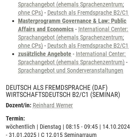
Sprachangebot (ehemals Sprachenzentrum;
ohne CPs)
-
Deutsch als Fremdsprache B2/C1
Masterprogramm Governance & Law: Public
Affairs and Economics
-
International Center:
Sprachangebot (ehemals Sprachenzentrum;
ohne CPs)
-
Deutsch als Fremdsprache B2/C1
zusätzliche Angebote
-
International Center:
Sprachangebot (ehemals Sprachenzentrum)
-
Sprachangebot und Sonderveranstaltungen
DEUTSCH ALS FREMDSPRACHE (DAF)
WIRTSCHAFTSDEUTSCH B2/C1
(SEMINAR)
Dozent/in:
Reinhard Werner
Termin:
wöchentlich | Dienstag | 08:15 - 09:45 | 14.10.2024
- 31.01.2025 | C 12.015 Seminarraum