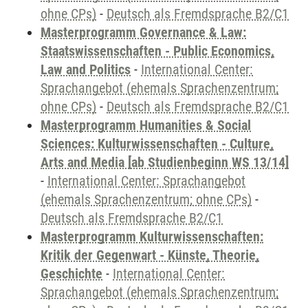
ohne CPs)
-
Deutsch als Fremdsprache B2/C1
Masterprogramm Governance & Law:
Staatswissenschaften - Public Economics,
Law and Politics
-
International Center:
Sprachangebot (ehemals Sprachenzentrum;
ohne CPs)
-
Deutsch als Fremdsprache B2/C1
Masterprogramm Humanities & Social
Sciences: Kulturwissenschaften - Culture,
Arts and Media [ab Studienbeginn WS 13/14]
-
International Center: Sprachangebot
(ehemals Sprachenzentrum; ohne CPs)
-
Deutsch als Fremdsprache B2/C1
Masterprogramm Kulturwissenschaften:
Kritik der Gegenwart - Künste, Theorie,
Geschichte
-
International Center:
Sprachangebot (ehemals Sprachenzentrum;