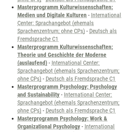
Masterprogramm Kulturwissenschaften:
Medien und Digitale Kulturen
-
International
Center: Sprachangebot (ehemals
Sprachenzentrum; ohne CPs)
-
Deutsch als
Fremdsprache C1
Masterprogramm Kulturwissenschaften:
Theorie und Geschichte der Moderne
(auslaufend)
-
International Center:
Sprachangebot (ehemals Sprachenzentrum;
ohne CPs)
-
Deutsch als Fremdsprache C1
Masterprogramm Psychology: Psychology
and Sustainability
-
International Center:
Sprachangebot (ehemals Sprachenzentrum;
ohne CPs)
-
Deutsch als Fremdsprache C1
Masterprogramm Psychology: Work &
Organizational Psychology
-
International