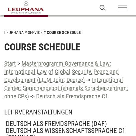
LEUPHANA
SERVICE
COURSE SCHEDULE
COURSE SCHEDULE
Start
>
Masterprogramm Governance & Law:
International Law of Global Security, Peace and
Development (LL.M Joint Degree)
->
International
Center: Sprachangebot (ehemals Sprachenzentrum;
ohne CPs)
->
Deutsch als Fremdsprache C1
LEHRVERANSTALTUNGEN
DEUTSCH ALS FREMDSPRACHE (DAF)
DEUTSCH ALS WISSENSCHAFTSSPRACHE C1