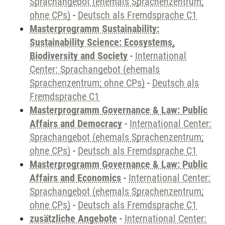
Sprachangebot (ehemals Sprachenzentrum;
ohne CPs)
-
Deutsch als Fremdsprache C1
Masterprogramm Sustainability:
Sustainability Science: Ecosystems,
Biodiversity and Society
-
International
Center: Sprachangebot (ehemals
Sprachenzentrum; ohne CPs)
-
Deutsch als
Fremdsprache C1
Masterprogramm Governance & Law: Public
Affairs and Democracy
-
International Center:
Sprachangebot (ehemals Sprachenzentrum;
ohne CPs)
-
Deutsch als Fremdsprache C1
Masterprogramm Governance & Law: Public
Affairs and Economics
-
International Center:
Sprachangebot (ehemals Sprachenzentrum;
ohne CPs)
-
Deutsch als Fremdsprache C1
zusätzliche Angebote
-
International Center: