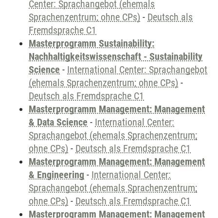
Center: Sprachangebot (ehemals
Sprachenzentrum; ohne CPs)
-
Deutsch als
Fremdsprache C1
Masterprogramm Sustainability:
Nachhaltigkeitswissenschaft - Sustainability
Science
-
International Center: Sprachangebot
(ehemals Sprachenzentrum; ohne CPs)
-
Deutsch als Fremdsprache C1
Masterprogramm Management: Management
& Data Science
-
International Center:
Sprachangebot (ehemals Sprachenzentrum;
ohne CPs)
-
Deutsch als Fremdsprache C1
Masterprogramm Management: Management
& Engineering
-
International Center:
Sprachangebot (ehemals Sprachenzentrum;
ohne CPs)
-
Deutsch als Fremdsprache C1
Masterprogramm Management: Management