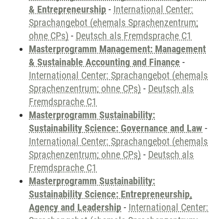
& Entrepreneurship
-
International Center:
Sprachangebot (ehemals Sprachenzentrum;
ohne CPs)
-
Deutsch als Fremdsprache C1
Masterprogramm Management: Management
& Sustainable Accounting and Finance
-
International Center: Sprachangebot (ehemals
Sprachenzentrum; ohne CPs)
-
Deutsch als
Fremdsprache C1
Masterprogramm Sustainability:
Sustainability Science: Governance and Law
-
International Center: Sprachangebot (ehemals
Sprachenzentrum; ohne CPs)
-
Deutsch als
Fremdsprache C1
Masterprogramm Sustainability:
Sustainability Science: Entrepreneurship,
Agency and Leadership
-
International Center: