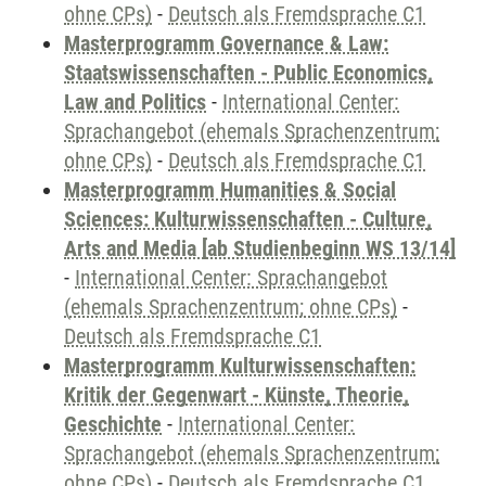
ohne CPs)
-
Deutsch als Fremdsprache C1
Masterprogramm Governance & Law:
Staatswissenschaften - Public Economics,
Law and Politics
-
International Center:
Sprachangebot (ehemals Sprachenzentrum;
ohne CPs)
-
Deutsch als Fremdsprache C1
Masterprogramm Humanities & Social
Sciences: Kulturwissenschaften - Culture,
Arts and Media [ab Studienbeginn WS 13/14]
-
International Center: Sprachangebot
(ehemals Sprachenzentrum; ohne CPs)
-
Deutsch als Fremdsprache C1
Masterprogramm Kulturwissenschaften:
Kritik der Gegenwart - Künste, Theorie,
Geschichte
-
International Center:
Sprachangebot (ehemals Sprachenzentrum;
ohne CPs)
-
Deutsch als Fremdsprache C1