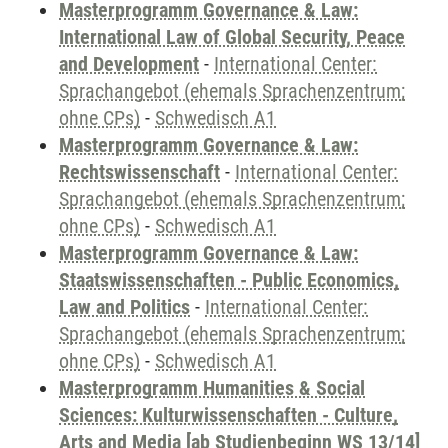
Masterprogramm Governance & Law:
International Law of Global Security, Peace
and Development
-
International Center:
Sprachangebot (ehemals Sprachenzentrum;
ohne CPs)
-
Schwedisch A1
Masterprogramm Governance & Law:
Rechtswissenschaft
-
International Center:
Sprachangebot (ehemals Sprachenzentrum;
ohne CPs)
-
Schwedisch A1
Masterprogramm Governance & Law:
Staatswissenschaften - Public Economics,
Law and Politics
-
International Center:
Sprachangebot (ehemals Sprachenzentrum;
ohne CPs)
-
Schwedisch A1
Masterprogramm Humanities & Social
Sciences: Kulturwissenschaften - Culture,
Arts and Media [ab Studienbeginn WS 13/14]