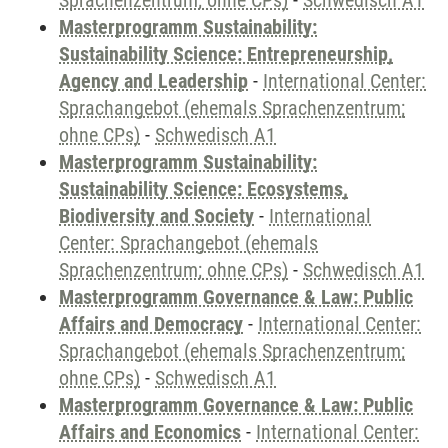
Sprachenzentrum; ohne CPs)
-
Schwedisch A1
Masterprogramm Sustainability:
Sustainability Science: Entrepreneurship,
Agency and Leadership
-
International Center:
Sprachangebot (ehemals Sprachenzentrum;
ohne CPs)
-
Schwedisch A1
Masterprogramm Sustainability:
Sustainability Science: Ecosystems,
Biodiversity and Society
-
International
Center: Sprachangebot (ehemals
Sprachenzentrum; ohne CPs)
-
Schwedisch A1
Masterprogramm Governance & Law: Public
Affairs and Democracy
-
International Center:
Sprachangebot (ehemals Sprachenzentrum;
ohne CPs)
-
Schwedisch A1
Masterprogramm Governance & Law: Public
Affairs and Economics
-
International Center: