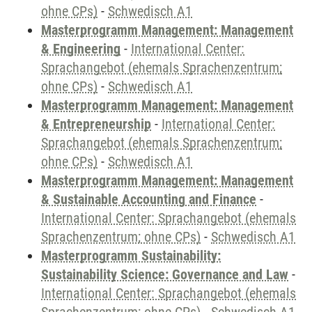
ohne CPs)
-
Schwedisch A1
Masterprogramm Management: Management
& Engineering
-
International Center:
Sprachangebot (ehemals Sprachenzentrum;
ohne CPs)
-
Schwedisch A1
Masterprogramm Management: Management
& Entrepreneurship
-
International Center:
Sprachangebot (ehemals Sprachenzentrum;
ohne CPs)
-
Schwedisch A1
Masterprogramm Management: Management
& Sustainable Accounting and Finance
-
International Center: Sprachangebot (ehemals
Sprachenzentrum; ohne CPs)
-
Schwedisch A1
Masterprogramm Sustainability:
Sustainability Science: Governance and Law
-
International Center: Sprachangebot (ehemals