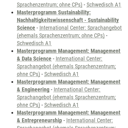
Sprachenzentrum; ohne CPs)
-
Schwedisch A1
Masterprogramm Sustainability:
Nachhaltigkeitswissenschaft - Sustainability
Science
-
International Center: Sprachangebot
(ehemals Sprachenzentrum; ohne CPs)
-
Schwedisch A1
Masterprogramm Management: Management
& Data Science
-
International Center:
Sprachangebot (ehemals Sprachenzentrum;
ohne CPs)
-
Schwedisch A1
Masterprogramm Management: Management
& Engineering
-
International Center:
Sprachangebot (ehemals Sprachenzentrum;
ohne CPs)
-
Schwedisch A1
Masterprogramm Management: Management
& Entrepreneurship
-
International Center: