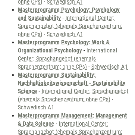
ohne CPs)
-
Schwedisch A1
Masterprogramm Psychology: Psychology
and Sustainability
-
International Center:
Sprachangebot (ehemals Sprachenzentrum;
ohne CPs)
-
Schwedisch A1
Masterprogramm Psychology: Work &
Organizational Psychology
-
International
Center: Sprachangebot (ehemals
Sprachenzentrum; ohne CPs)
-
Schwedisch A1
Masterprogramm Sustainability:
Nachhaltigkeitswissenschaft - Sustainability
Science
-
International Center: Sprachangebot
(ehemals Sprachenzentrum; ohne CPs)
-
Schwedisch A1
Masterprogramm Management: Management
& Data Science
-
International Center:
Sprachangebot (ehemals Sprachenzentrum;