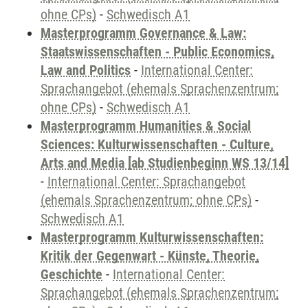
ohne CPs)
-
Schwedisch A1
Masterprogramm Governance & Law:
Staatswissenschaften - Public Economics,
Law and Politics
-
International Center:
Sprachangebot (ehemals Sprachenzentrum;
ohne CPs)
-
Schwedisch A1
Masterprogramm Humanities & Social
Sciences: Kulturwissenschaften - Culture,
Arts and Media [ab Studienbeginn WS 13/14]
-
International Center: Sprachangebot
(ehemals Sprachenzentrum; ohne CPs)
-
Schwedisch A1
Masterprogramm Kulturwissenschaften:
Kritik der Gegenwart - Künste, Theorie,
Geschichte
-
International Center:
Sprachangebot (ehemals Sprachenzentrum;