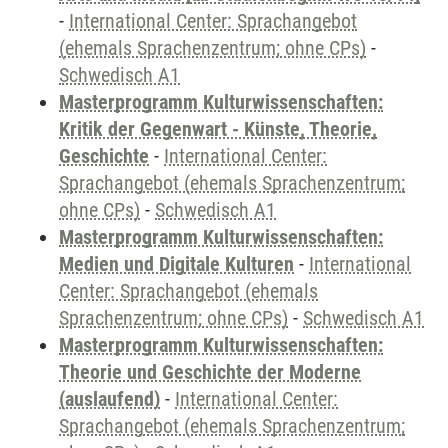
-
International Center: Sprachangebot
(ehemals Sprachenzentrum; ohne CPs)
-
Schwedisch A1
Masterprogramm Kulturwissenschaften:
Kritik der Gegenwart - Künste, Theorie,
Geschichte
-
International Center:
Sprachangebot (ehemals Sprachenzentrum;
ohne CPs)
-
Schwedisch A1
Masterprogramm Kulturwissenschaften:
Medien und Digitale Kulturen
-
International
Center: Sprachangebot (ehemals
Sprachenzentrum; ohne CPs)
-
Schwedisch A1
Masterprogramm Kulturwissenschaften:
Theorie und Geschichte der Moderne
(auslaufend)
-
International Center:
Sprachangebot (ehemals Sprachenzentrum;