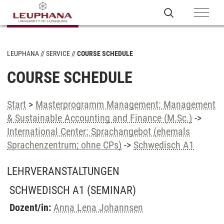
LEUPHANA
SERVICE
COURSE SCHEDULE
COURSE SCHEDULE
Start
>
Masterprogramm Management: Management
& Sustainable Accounting and Finance (M.Sc.)
->
International Center: Sprachangebot (ehemals
Sprachenzentrum; ohne CPs)
->
Schwedisch A1
LEHRVERANSTALTUNGEN
SCHWEDISCH A1
(SEMINAR)
Dozent/in:
Anna Lena Johannsen