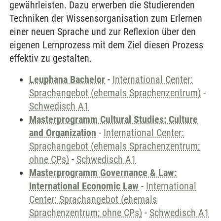
gewährleisten. Dazu erwerben die Studierenden
Techniken der Wissensorganisation zum Erlernen
einer neuen Sprache und zur Reflexion über den
eigenen Lernprozess mit dem Ziel diesen Prozess
effektiv zu gestalten.
Leuphana Bachelor
-
International Center:
Sprachangebot (ehemals Sprachenzentrum)
-
Schwedisch A1
Masterprogramm Cultural Studies: Culture
and Organization
-
International Center:
Sprachangebot (ehemals Sprachenzentrum;
ohne CPs)
-
Schwedisch A1
Masterprogramm Governance & Law:
International Economic Law
-
International
Center: Sprachangebot (ehemals
Sprachenzentrum; ohne CPs)
-
Schwedisch A1