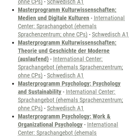
ohne CPs)
-
Schwedisch A1
Masterprogramm Kulturwissenschaften:
Medien und Digitale Kulturen
-
International
Center: Sprachangebot (ehemals
Sprachenzentrum; ohne CPs)
-
Schwedisch A1
Masterprogramm Kulturwissenschaften:
Theorie und Geschichte der Moderne
(auslaufend)
-
International Center:
Sprachangebot (ehemals Sprachenzentrum;
ohne CPs)
-
Schwedisch A1
Masterprogramm Psychology: Psychology
and Sustainability
-
International Center:
Sprachangebot (ehemals Sprachenzentrum;
ohne CPs)
-
Schwedisch A1
Masterprogramm Psychology: Work &
Organizational Psychology
-
International
Center: Sprachangebot (ehemals