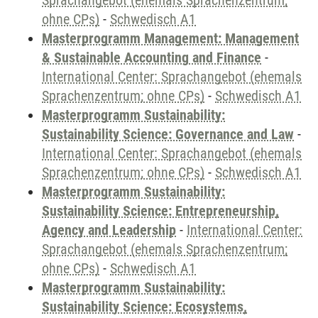
Sprachangebot (ehemals Sprachenzentrum;
ohne CPs)
-
Schwedisch A1
Masterprogramm Management: Management
& Sustainable Accounting and Finance
-
International Center: Sprachangebot (ehemals
Sprachenzentrum; ohne CPs)
-
Schwedisch A1
Masterprogramm Sustainability:
Sustainability Science: Governance and Law
-
International Center: Sprachangebot (ehemals
Sprachenzentrum; ohne CPs)
-
Schwedisch A1
Masterprogramm Sustainability:
Sustainability Science: Entrepreneurship,
Agency and Leadership
-
International Center:
Sprachangebot (ehemals Sprachenzentrum;
ohne CPs)
-
Schwedisch A1
Masterprogramm Sustainability:
Sustainability Science: Ecosystems,