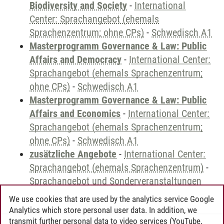
Biodiversity and Society
-
International
Center: Sprachangebot (ehemals
Sprachenzentrum; ohne CPs)
-
Schwedisch A1
Masterprogramm Governance & Law: Public
Affairs and Democracy
-
International Center:
Sprachangebot (ehemals Sprachenzentrum;
ohne CPs)
-
Schwedisch A1
Masterprogramm Governance & Law: Public
Affairs and Economics
-
International Center:
Sprachangebot (ehemals Sprachenzentrum;
ohne CPs)
-
Schwedisch A1
zusätzliche Angebote
-
International Center:
Sprachangebot (ehemals Sprachenzentrum)
-
Sprachangebot und Sonderveranstaltungen
We use cookies that are used by the analytics service Google
Analytics which store personal user data. In addition, we
transmit further personal data to video services (YouTube,