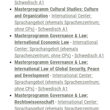
Schwedisch A1
Masterprogramm Cultural Studies: Culture
and Organization
-
International Center:
Sprachangebot (ehemals Sprachenzentrum;
ohne CPs)
-
Schwedisch A1
Masterprogramm Governance & Law:
International Economic Law
-
International
Center: Sprachangebot (ehemals
Sprachenzentrum; ohne CPs)
-
Schwedisch A1
Masterprogramm Governance & Law:
International Law of Global Security, Peace
and Development
-
International Center:
Sprachangebot (ehemals Sprachenzentrum;
ohne CPs)
-
Schwedisch A1
Masterprogramm Governance & Law:
Rechtswissenschaft
-
International Center:
Sprachangebot (ehemals Sprachenzentrum;