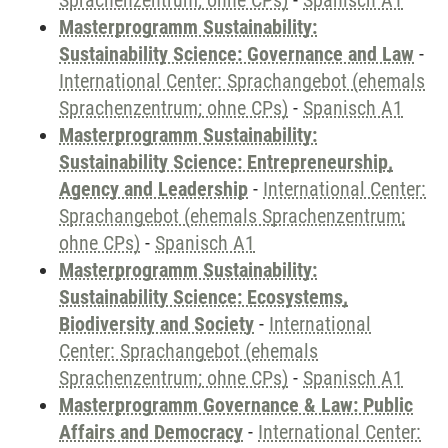
Sprachenzentrum; ohne CPs)
-
Spanisch A1
Masterprogramm Sustainability:
Sustainability Science: Governance and Law
-
International Center: Sprachangebot (ehemals
Sprachenzentrum; ohne CPs)
-
Spanisch A1
Masterprogramm Sustainability:
Sustainability Science: Entrepreneurship,
Agency and Leadership
-
International Center:
Sprachangebot (ehemals Sprachenzentrum;
ohne CPs)
-
Spanisch A1
Masterprogramm Sustainability:
Sustainability Science: Ecosystems,
Biodiversity and Society
-
International
Center: Sprachangebot (ehemals
Sprachenzentrum; ohne CPs)
-
Spanisch A1
Masterprogramm Governance & Law: Public
Affairs and Democracy
-
International Center: