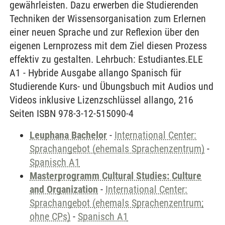
gewährleisten. Dazu erwerben die Studierenden
Techniken der Wissensorganisation zum Erlernen
einer neuen Sprache und zur Reflexion über den
eigenen Lernprozess mit dem Ziel diesen Prozess
effektiv zu gestalten. Lehrbuch: Estudiantes.ELE
A1 - Hybride Ausgabe allango Spanisch für
Studierende Kurs- und Übungsbuch mit Audios und
Videos inklusive Lizenzschlüssel allango, 216
Seiten ISBN 978-3-12-515090-4
Leuphana Bachelor
-
International Center:
Sprachangebot (ehemals Sprachenzentrum)
-
Spanisch A1
Masterprogramm Cultural Studies: Culture
and Organization
-
International Center:
Sprachangebot (ehemals Sprachenzentrum;
ohne CPs)
-
Spanisch A1