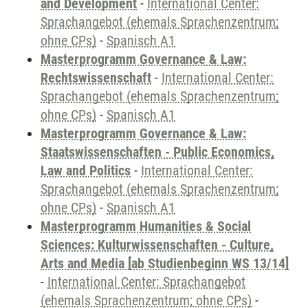
and Development
-
International Center:
Sprachangebot (ehemals Sprachenzentrum;
ohne CPs)
-
Spanisch A1
Masterprogramm Governance & Law:
Rechtswissenschaft
-
International Center:
Sprachangebot (ehemals Sprachenzentrum;
ohne CPs)
-
Spanisch A1
Masterprogramm Governance & Law:
Staatswissenschaften - Public Economics,
Law and Politics
-
International Center:
Sprachangebot (ehemals Sprachenzentrum;
ohne CPs)
-
Spanisch A1
Masterprogramm Humanities & Social
Sciences: Kulturwissenschaften - Culture,
Arts and Media [ab Studienbeginn WS 13/14]
-
International Center: Sprachangebot
(ehemals Sprachenzentrum; ohne CPs)
-