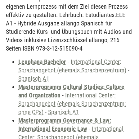
eigenen Lernprozess mit dem Ziel diesen Prozess
effektiv zu gestalten. Lehrbuch: Estudiantes.ELE
A1 - Hybride Ausgabe allango Spanisch für
Studierende Kurs- und Übungsbuch mit Audios und
Videos inklusive Lizenzschlüssel allango, 216
Seiten ISBN 978-3-12-515090-4
Leuphana Bachelor
-
International Center:
Sprachangebot (ehemals Sprachenzentrum)
-
Spanisch A1
Masterprogramm Cultural Studies: Culture
and Organization
-
International Center:
Sprachangebot (ehemals Sprachenzentrum;
ohne CPs)
-
Spanisch A1
Masterprogramm Governance & Law:
International Economic Law
-
International
Center: Sprachangebot (ehemals