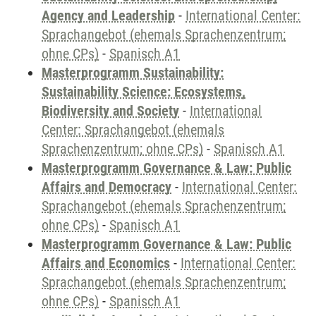
Agency and Leadership
-
International Center:
Sprachangebot (ehemals Sprachenzentrum;
ohne CPs)
-
Spanisch A1
Masterprogramm Sustainability:
Sustainability Science: Ecosystems,
Biodiversity and Society
-
International
Center: Sprachangebot (ehemals
Sprachenzentrum; ohne CPs)
-
Spanisch A1
Masterprogramm Governance & Law: Public
Affairs and Democracy
-
International Center:
Sprachangebot (ehemals Sprachenzentrum;
ohne CPs)
-
Spanisch A1
Masterprogramm Governance & Law: Public
Affairs and Economics
-
International Center:
Sprachangebot (ehemals Sprachenzentrum;
ohne CPs)
-
Spanisch A1