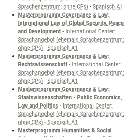
Sprachenzentrum; ohne CPs)
-
Spanisch A1
Masterprogramm Governance & Law:
International Law of Global Security, Peace
and Development
-
International Center:
Sprachangebot (ehemals Sprachenzentrum;
ohne CPs)
-
Spanisch A1
Masterprogramm Governance & Law:
Rechtswissenschaft
-
International Center:
Sprachangebot (ehemals Sprachenzentrum;
ohne CPs)
-
Spanisch A1
Masterprogramm Governance & Law:
Staatswissenschaften - Public Economics,
Law and Politics
-
International Center:
Sprachangebot (ehemals Sprachenzentrum;
ohne CPs)
-
Spanisch A1
Masterprogramm Humanities & Social