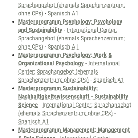
Sprachangebot (ehemals Sprachenzentrum;
ohne CPs)
-
Spanisch A1
Masterprogramm Psychology: Psychology
and Sustainability
-
International Center:
Sprachangebot (ehemals Sprachenzentrum;
ohne CPs)
-
Spanisch A1
Masterprogramm Psychology: Work &
Organizational Psychology
-
International
Center: Sprachangebot (ehemals
Sprachenzentrum; ohne CPs)
-
Spanisch A1
Masterprogramm Sustainability:
Nachhaltigkeitswissenschaft - Sustainability
Science
-
International Center: Sprachangebot
(ehemals Sprachenzentrum; ohne CPs)
-
Spanisch A1
Masterprogramm Management: Management