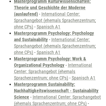
Masterprogramm Kulturwissenschaften:
Theorie und Geschichte der Moderne
(auslaufend)
-
International Center:
Sprachangebot (ehemals Sprachenzentrum;
ohne CPs)
-
Spanisch A1
Masterprogramm Psychology: Psychology
and Sustainability
-
International Center:
Sprachangebot (ehemals Sprachenzentrum;
ohne CPs)
-
Spanisch A1
Masterprogramm Psychology: Work &
Organizational Psychology
-
International
Center: Sprachangebot (ehemals
Sprachenzentrum; ohne CPs)
-
Spanisch A1
Masterprogramm Sustainability:
Nachhaltigkeitswissenschaft - Sustainability
Science
-
International Center: Sprachangebot
(ehemals Sprachenzentrum; ohne CPs)
-