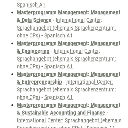
Spanisch A1
Masterprogramm Management: Management
& Data Science
-
International Center:
Sprachangebot (ehemals Sprachenzentrum;
ohne CPs)
-
Spanisch A1
Masterprogramm Management: Management
& Engineering
-
International Center:
Sprachangebot (ehemals Sprachenzentrum;
ohne CPs)
-
Spanisch A1
Masterprogramm Management: Management
& Entrepreneurship
-
International Center:
Sprachangebot (ehemals Sprachenzentrum;
ohne CPs)
-
Spanisch A1
Masterprogramm Management: Management
& Sustainable Accounting and Finance
-
International Center: Sprachangebot (ehemals