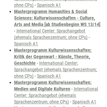
ohne CPs)
-
Spanisch A1
Masterprogramm Humanities & Social
Sciences: Kulturwissenschaften - Culture,
Arts and Media [ab Studienbeginn WS 13/14]
-
International Center: Sprachangebot
(ehemals Sprachenzentrum; ohne CPs)
-
Spanisch A1
Masterprogramm Kulturwissenschaften:
Kritik der Gegenwart - Künste, Theorie,
Geschichte
-
International Center:
Sprachangebot (ehemals Sprachenzentrum;
ohne CPs)
-
Spanisch A1
Masterprogramm Kulturwissenschaften:
Medien und Digitale Kulturen
-
International
Center: Sprachangebot (ehemals
Sprachenzentrum; ohne CPs)
-
Spanisch A1