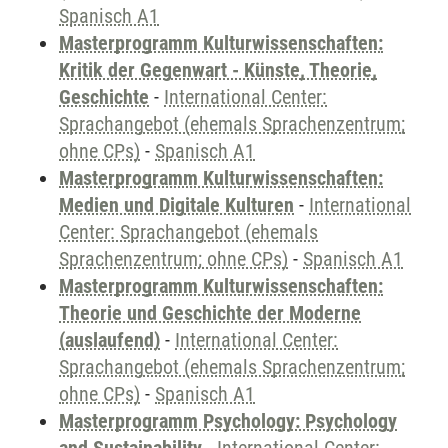
Spanisch A1
Masterprogramm Kulturwissenschaften:
Kritik der Gegenwart - Künste, Theorie,
Geschichte
-
International Center:
Sprachangebot (ehemals Sprachenzentrum;
ohne CPs)
-
Spanisch A1
Masterprogramm Kulturwissenschaften:
Medien und Digitale Kulturen
-
International
Center: Sprachangebot (ehemals
Sprachenzentrum; ohne CPs)
-
Spanisch A1
Masterprogramm Kulturwissenschaften:
Theorie und Geschichte der Moderne
(auslaufend)
-
International Center:
Sprachangebot (ehemals Sprachenzentrum;
ohne CPs)
-
Spanisch A1
Masterprogramm Psychology: Psychology