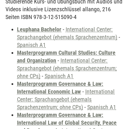
Studierende Kurs- und Übungsbuch mit Audios und
Videos inklusive Lizenzschlüssel allango, 216
Seiten ISBN 978-3-12-515090-4
Leuphana Bachelor
-
International Center:
Sprachangebot (ehemals Sprachenzentrum)
-
Spanisch A1
Masterprogramm Cultural Studies: Culture
and Organization
-
International Center:
Sprachangebot (ehemals Sprachenzentrum;
ohne CPs)
-
Spanisch A1
Masterprogramm Governance & Law:
International Economic Law
-
International
Center: Sprachangebot (ehemals
Sprachenzentrum; ohne CPs)
-
Spanisch A1
Masterprogramm Governance & Law:
International Law of Global Security, Peace