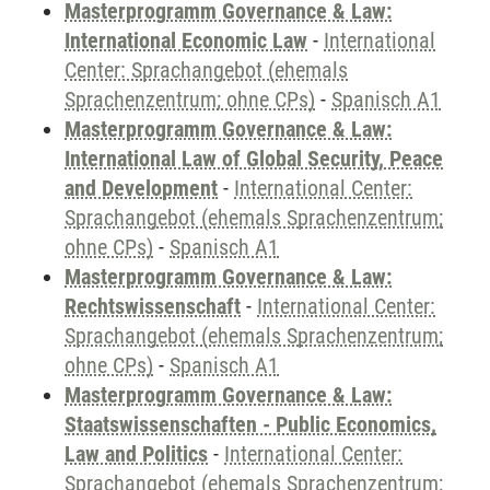
Masterprogramm Governance & Law:
International Economic Law
-
International
Center: Sprachangebot (ehemals
Sprachenzentrum; ohne CPs)
-
Spanisch A1
Masterprogramm Governance & Law:
International Law of Global Security, Peace
and Development
-
International Center:
Sprachangebot (ehemals Sprachenzentrum;
ohne CPs)
-
Spanisch A1
Masterprogramm Governance & Law:
Rechtswissenschaft
-
International Center:
Sprachangebot (ehemals Sprachenzentrum;
ohne CPs)
-
Spanisch A1
Masterprogramm Governance & Law:
Staatswissenschaften - Public Economics,
Law and Politics
-
International Center:
Sprachangebot (ehemals Sprachenzentrum;