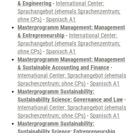
& Engineering
-
International Center:
Sprachangebot (ehemals Sprachenzentrum;
ohne CPs)
-
Spanisch A1
Masterprogramm Management: Management
& Entrepreneurship
-
International Center:
Sprachangebot (ehemals Sprachenzentrum;
ohne CPs)
-
Spanisch A1
Masterprogramm Management: Management
& Sustainable Accounting and Finance
-
International Center: Sprachangebot (ehemals
Sprachenzentrum; ohne CPs)
-
Spanisch A1
Masterprogramm Sustainability:
Sustainability Science: Governance and Law
-
International Center: Sprachangebot (ehemals
Sprachenzentrum; ohne CPs)
-
Spanisch A1
Masterprogramm Sustainability:
Sustainability Science: Entrepreneurship,