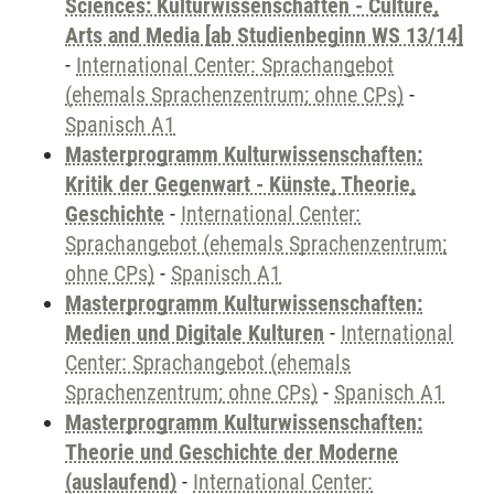
Sciences: Kulturwissenschaften - Culture,
Arts and Media [ab Studienbeginn WS 13/14]
-
International Center: Sprachangebot
(ehemals Sprachenzentrum; ohne CPs)
-
Spanisch A1
Masterprogramm Kulturwissenschaften:
Kritik der Gegenwart - Künste, Theorie,
Geschichte
-
International Center:
Sprachangebot (ehemals Sprachenzentrum;
ohne CPs)
-
Spanisch A1
Masterprogramm Kulturwissenschaften:
Medien und Digitale Kulturen
-
International
Center: Sprachangebot (ehemals
Sprachenzentrum; ohne CPs)
-
Spanisch A1
Masterprogramm Kulturwissenschaften:
Theorie und Geschichte der Moderne
(auslaufend)
-
International Center: