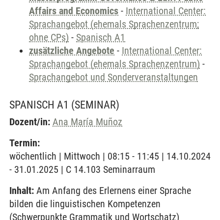
Affairs and Economics
-
International Center:
Sprachangebot (ehemals Sprachenzentrum;
ohne CPs)
-
Spanisch A1
zusätzliche Angebote
-
International Center:
Sprachangebot (ehemals Sprachenzentrum)
-
Sprachangebot und Sonderveranstaltungen
SPANISCH A1
(SEMINAR)
Dozent/in:
Ana María Muñoz
Termin:
wöchentlich | Mittwoch | 08:15 - 11:45 | 14.10.2024
- 31.01.2025 | C 14.103 Seminarraum
Inhalt:
Am Anfang des Erlernens einer Sprache
bilden die linguistischen Kompetenzen
(Schwerpunkte Grammatik und Wortschatz)