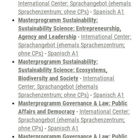
International Center: Sprachangebot (ehemals
Sprachenzentrum; ohne CPs)
-
Spanisch A1
Masterprogramm Sustainability:
Sustainability Science: Entrepreneurship,
Agency and Leadership
-
International Center:
Sprachangebot (ehemals Sprachenzentrum;
ohne CPs)
-
Spanisch A1
Masterprogramm Sustainability:
Sustainability Science: Ecosystems,
Biodiversity and Society
-
International
Center: Sprachangebot (ehemals
Sprachenzentrum; ohne CPs)
-
Spanisch A1
Masterprogramm Governance & Law: Public
Affairs and Democracy
-
International Center:
Sprachangebot (ehemals Sprachenzentrum;
ohne CPs)
-
Spanisch A1
Masterprogramm Governance & Law: Public