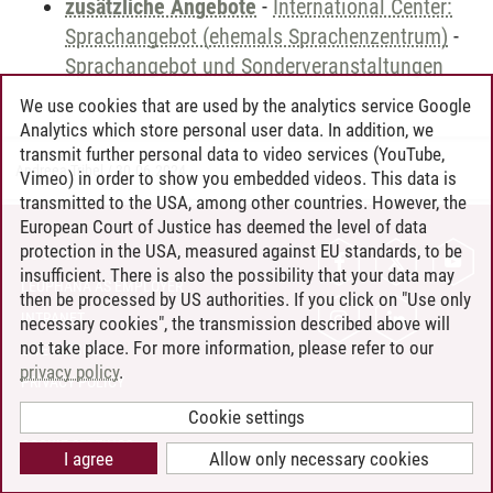
zusätzliche Angebote
-
International Center:
Sprachangebot (ehemals Sprachenzentrum)
-
Sprachangebot und Sonderveranstaltungen
We use cookies that are used by the analytics service Google
Analytics which store personal user data. In addition, we
transmit further personal data to video services (YouTube,
Andreea Tribel
/
30.06.2024
Vimeo) in order to show you embedded videos. This data is
transmitted to the USA, among other countries. However, the
European Court of Justice has deemed the level of data
protection in the USA, measured against EU standards, to be
CONTACT
insufficient. There is also the possibility that your data may
LEUPHANA AS EMPLOYER
then be processed by US authorities. If you click on "Use only
INTRANET
necessary cookies", the transmission described above will
not take place. For more information, please refer to our
SITE NOTICE
privacy policy
.
PRIVACY POLICY
ACCESSIBILITY
Cookie settings
COOKIE SETTINGS
I agree
Allow only necessary cookies