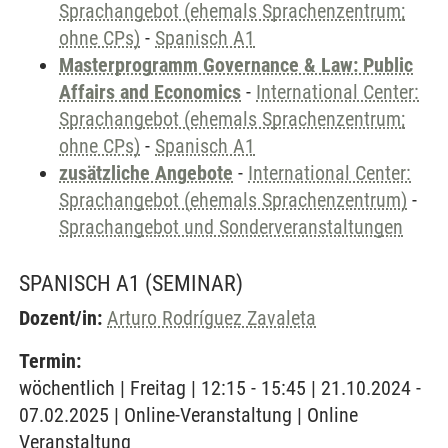
Sprachangebot (ehemals Sprachenzentrum;
ohne CPs)
-
Spanisch A1
Masterprogramm Governance & Law: Public
Affairs and Economics
-
International Center:
Sprachangebot (ehemals Sprachenzentrum;
ohne CPs)
-
Spanisch A1
zusätzliche Angebote
-
International Center:
Sprachangebot (ehemals Sprachenzentrum)
-
Sprachangebot und Sonderveranstaltungen
SPANISCH A1
(SEMINAR)
Dozent/in:
Arturo Rodríguez Zavaleta
Termin:
wöchentlich | Freitag | 12:15 - 15:45 | 21.10.2024 -
07.02.2025 | Online-Veranstaltung | Online
Veranstaltung