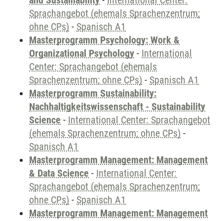
and Sustainability
-
International Center:
Sprachangebot (ehemals Sprachenzentrum;
ohne CPs)
-
Spanisch A1
Masterprogramm Psychology: Work &
Organizational Psychology
-
International
Center: Sprachangebot (ehemals
Sprachenzentrum; ohne CPs)
-
Spanisch A1
Masterprogramm Sustainability:
Nachhaltigkeitswissenschaft - Sustainability
Science
-
International Center: Sprachangebot
(ehemals Sprachenzentrum; ohne CPs)
-
Spanisch A1
Masterprogramm Management: Management
& Data Science
-
International Center:
Sprachangebot (ehemals Sprachenzentrum;
ohne CPs)
-
Spanisch A1
Masterprogramm Management: Management