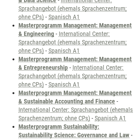
& Data Science
-
International Center:
Sprachangebot (ehemals Sprachenzentrum;
ohne CPs)
-
Spanisch A1
Masterprogramm Management: Management
& Engineering
-
International Center:
Sprachangebot (ehemals Sprachenzentrum;
ohne CPs)
-
Spanisch A1
Masterprogramm Management: Management
& Entrepreneurship
-
International Center:
Sprachangebot (ehemals Sprachenzentrum;
ohne CPs)
-
Spanisch A1
Masterprogramm Management: Management
& Sustainable Accounting and Finance
-
International Center: Sprachangebot (ehemals
Sprachenzentrum; ohne CPs)
-
Spanisch A1
Masterprogramm Sustainability:
Sustainability Science: Governance and Law
-