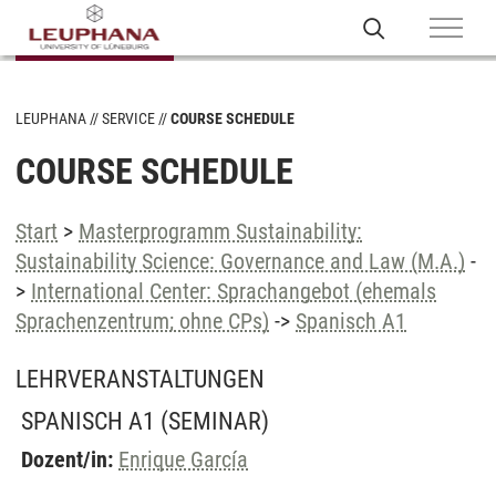
LEUPHANA
SERVICE
COURSE SCHEDULE
COURSE SCHEDULE
Start
>
Masterprogramm Sustainability:
Sustainability Science: Governance and Law (M.A.)
-
>
International Center: Sprachangebot (ehemals
Sprachenzentrum; ohne CPs)
->
Spanisch A1
LEHRVERANSTALTUNGEN
SPANISCH A1
(SEMINAR)
Dozent/in:
Enrique García