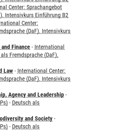
onal Center: Sprachangebot
. Intensivkurs Einführung B2
rnational Center:
mdsprache (DaF). Intensivkurs
 and Finance
-
International
 als Fremdsprache (DaF).
nd Law
-
International Center:
mdsprache (DaF). Intensivkurs
hip, Agency and Leadership
-
CPs)
-
Deutsch als
odiversity and Society
-
CPs)
-
Deutsch als