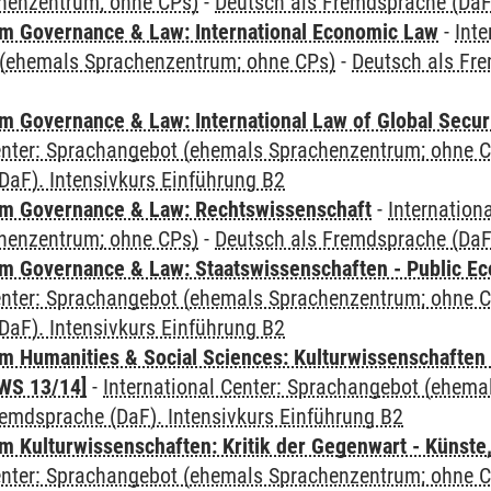
henzentrum; ohne CPs)
-
Deutsch als Fremdsprache (DaF)
 Governance & Law: International Economic Law
-
Inte
(ehemals Sprachenzentrum; ohne CPs)
-
Deutsch als Fre
 Governance & Law: International Law of Global Secur
Center: Sprachangebot (ehemals Sprachenzentrum; ohne 
DaF). Intensivkurs Einführung B2
m Governance & Law: Rechtswissenschaft
-
Internation
henzentrum; ohne CPs)
-
Deutsch als Fremdsprache (DaF)
 Governance & Law: Staatswissenschaften - Public Eco
Center: Sprachangebot (ehemals Sprachenzentrum; ohne 
DaF). Intensivkurs Einführung B2
 Humanities & Social Sciences: Kulturwissenschaften -
WS 13/14]
-
International Center: Sprachangebot (ehem
remdsprache (DaF). Intensivkurs Einführung B2
 Kulturwissenschaften: Kritik der Gegenwart - Künste,
Center: Sprachangebot (ehemals Sprachenzentrum; ohne 