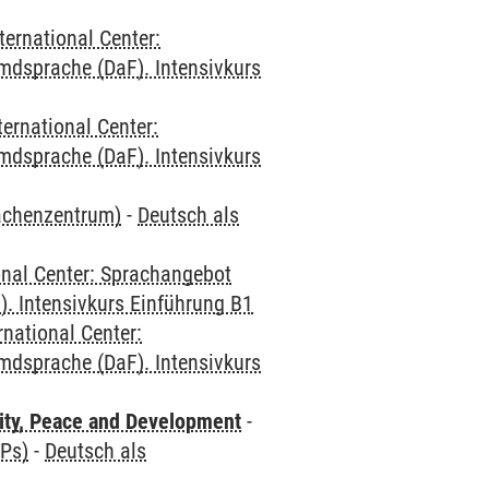
ternational Center:
mdsprache (DaF). Intensivkurs
ternational Center:
mdsprache (DaF). Intensivkurs
rachenzentrum)
-
Deutsch als
onal Center: Sprachangebot
. Intensivkurs Einführung B1
rnational Center:
mdsprache (DaF). Intensivkurs
ity, Peace and Development
-
CPs)
-
Deutsch als