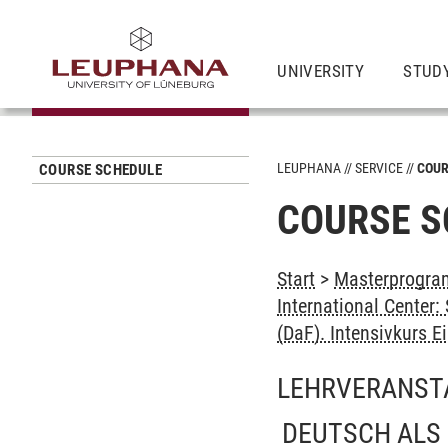
UNIVERSITY
STUD
LEUPHANA
SERVICE
COUR
COURSE SCHEDULE
COURSE S
Start
>
Masterprogra
International Center
(DaF). Intensivkurs E
LEHRVERANST
DEUTSCH ALS 