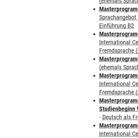
(ehemals Sprac
Masterprogramm
Sprachangebot 
Einführung B2
Masterprogramm
International 
Fremdsprache (
Masterprogram
(ehemals Sprac
Masterprogramm
International 
Fremdsprache (
Masterprogramm
Studienbeginn 
-
Deutsch als F
Masterprogramm
International 