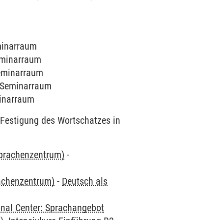
eminarraum
Seminarraum
Seminarraum
9 Seminarraum
minarraum
Festigung des Wortschatzes in
Sprachenzentrum)
-
rachenzentrum)
-
Deutsch als
onal Center: Sprachangebot