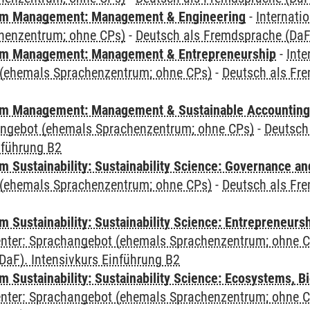
m Management: Management & Engineering
-
Internati
henzentrum; ohne CPs)
-
Deutsch als Fremdsprache (DaF)
m Management: Management & Entrepreneurship
-
Inte
(ehemals Sprachenzentrum; ohne CPs)
-
Deutsch als Fre
m Management: Management & Sustainable Accounting
angebot (ehemals Sprachenzentrum; ohne CPs)
-
Deutsch
nführung B2
 Sustainability: Sustainability Science: Governance a
(ehemals Sprachenzentrum; ohne CPs)
-
Deutsch als Fre
 Sustainability: Sustainability Science: Entrepreneurs
Center: Sprachangebot (ehemals Sprachenzentrum; ohne 
DaF). Intensivkurs Einführung B2
Sustainability: Sustainability Science: Ecosystems, Bi
Center: Sprachangebot (ehemals Sprachenzentrum; ohne 