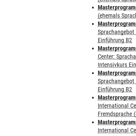
Masterprogram
(ehemals Sprac
Masterprogram
Sprachangebot 
Einführung B2
Masterprogram
Center: Sprach
Intensivkurs Ei
Masterprogramm
Sprachangebot 
Einführung B2
Masterprogramm
International 
Fremdsprache (
Masterprogramm 
International 