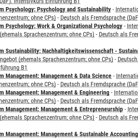
DaF). Intensivkurs Einführung B1
 Psychology: Psychology and Sustainability
-
Internat
henzentrum; ohne CPs)
-
Deutsch als Fremdsprache (DaF)
 Psychology: Work & Organizational Psychology
-
Inte
(ehemals Sprachenzentrum; ohne CPs)
-
Deutsch als Fre
Sustainability: Nachhaltigkeitswissenschaft - Sustaina
angebot (ehemals Sprachenzentrum; ohne CPs)
-
Deutsch
nführung B1
m Management: Management & Data Science
-
Internat
henzentrum; ohne CPs)
-
Deutsch als Fremdsprache (DaF)
m Management: Management & Engineering
-
Internati
henzentrum; ohne CPs)
-
Deutsch als Fremdsprache (DaF)
m Management: Management & Entrepreneurship
-
Inte
(ehemals Sprachenzentrum; ohne CPs)
-
Deutsch als Fre
m Management: Management & Sustainable Accounting