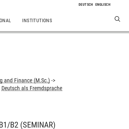
IONAL
INSTITUTIONS
 and Finance (M.Sc.)
->
>
Deutsch als Fremdsprache
B1/B2
(SEMINAR)