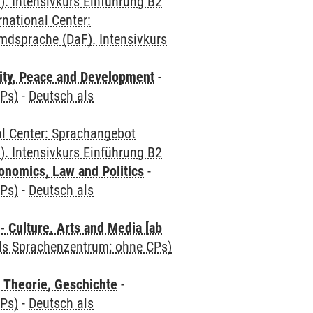
. Intensivkurs Einführung B2
rnational Center:
mdsprache (DaF). Intensivkurs
ity, Peace and Development
-
CPs)
-
Deutsch als
al Center: Sprachangebot
. Intensivkurs Einführung B2
nomics, Law and Politics
-
CPs)
-
Deutsch als
 Culture, Arts and Media [ab
als Sprachenzentrum; ohne CPs)
 Theorie, Geschichte
-
CPs)
-
Deutsch als