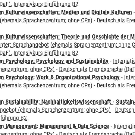
DaF). Intensivkurs Einführung B2
 Kulturwissenschaften: Medien und Digitale Kulturen
(ehemals Sprachenzentrum; ohne CPs)
-
Deutsch als Fre
 Kulturwissenschaften: Theorie und Geschichte der M
Center: Sprachangebot (ehemals Sprachenzentrum; ohne 
DaF). Intensivkurs Einführung B2
 Psychology: Psychology and Sustainability
-
Internat
henzentrum; ohne CPs)
-
Deutsch als Fremdsprache (DaF)
 Psychology: Work & Organizational Psychology
-
Inte
(ehemals Sprachenzentrum; ohne CPs)
-
Deutsch als Fre
Sustainability: Nachhaltigkeitswissenschaft - Sustaina
angebot (ehemals Sprachenzentrum; ohne CPs)
-
Deutsch
nführung B2
m Management: Management & Data Science
-
Internat
henzentrum; ohne CPs)
-
Deutsch als Fremdsprache (DaF)