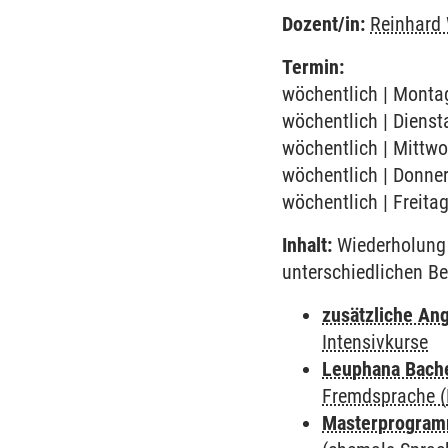
Dozent/in:
Reinhard
Termin:
wöchentlich | Montag
wöchentlich | Dienst
wöchentlich | Mittwo
wöchentlich | Donner
wöchentlich | Freita
Inhalt:
Wiederholung 
unterschiedlichen Be
zusätzliche An
Intensivkurse
Leuphana Bach
Fremdsprache (
Masterprogramm