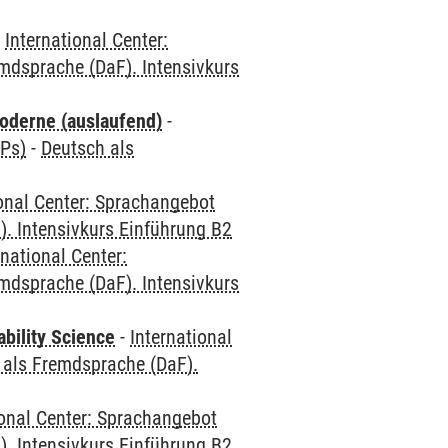
-
International Center:
mdsprache (DaF). Intensivkurs
oderne (auslaufend)
-
CPs)
-
Deutsch als
ional Center: Sprachangebot
. Intensivkurs Einführung B2
rnational Center:
mdsprache (DaF). Intensivkurs
bility Science
-
International
 als Fremdsprache (DaF).
ional Center: Sprachangebot
. Intensivkurs Einführung B2