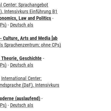
al Center: Sprachangebot
. Intensivkurs Einführung B1
nomics, Law and Politics
-
CPs)
-
Deutsch als
 Culture, Arts and Media [ab
als Sprachenzentrum; ohne CPs)
 Theorie, Geschichte
-
CPs)
-
Deutsch als
-
International Center:
mdsprache (DaF). Intensivkurs
oderne (auslaufend)
-
CPs)
-
Deutsch als