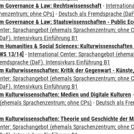
m Governance & Law: Rechtswissenschaft
-
Internation
henzentrum; ohne CPs)
-
Deutsch als Fremdsprache (DaF)
 Governance & Law: Staatswissenschaften - Public Eco
Center: Sprachangebot (ehemals Sprachenzentrum; ohne 
DaF). Intensivkurs Einführung B1
 Humanities & Social Sciences: Kulturwissenschaften -
WS 13/14]
-
International Center: Sprachangebot (ehem
remdsprache (DaF). Intensivkurs Einführung B1
 Kulturwissenschaften: Kritik der Gegenwart - Künste,
Center: Sprachangebot (ehemals Sprachenzentrum; ohne 
DaF). Intensivkurs Einführung B1
 Kulturwissenschaften: Medien und Digitale Kulturen
(ehemals Sprachenzentrum; ohne CPs)
-
Deutsch als Fre
 Kulturwissenschaften: Theorie und Geschichte der M
Center: Sprachangebot (ehemals Sprachenzentrum; ohne 