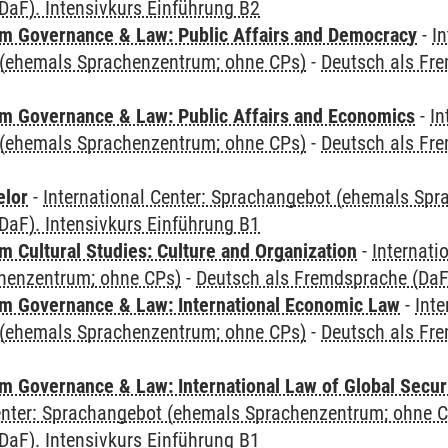
DaF). Intensivkurs Einführung B2
 Governance & Law: Public Affairs and Democracy
-
In
(ehemals Sprachenzentrum; ohne CPs)
-
Deutsch als Fre
 Governance & Law: Public Affairs and Economics
-
In
(ehemals Sprachenzentrum; ohne CPs)
-
Deutsch als Fre
elor
-
International Center: Sprachangebot (ehemals Sp
DaF). Intensivkurs Einführung B1
 Cultural Studies: Culture and Organization
-
Internati
henzentrum; ohne CPs)
-
Deutsch als Fremdsprache (DaF)
 Governance & Law: International Economic Law
-
Inte
(ehemals Sprachenzentrum; ohne CPs)
-
Deutsch als Fre
 Governance & Law: International Law of Global Secur
Center: Sprachangebot (ehemals Sprachenzentrum; ohne 
DaF). Intensivkurs Einführung B1