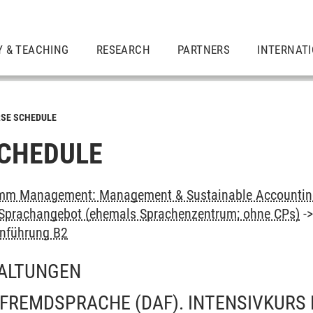
Y & TEACHING
RESEARCH
PARTNERS
INTERNAT
SE SCHEDULE
CHEDULE
mm Management: Management & Sustainable Accounting
: Sprachangebot (ehemals Sprachenzentrum; ohne CPs)
-
inführung B2
ALTUNGEN
FREMDSPRACHE (DAF). INTENSIVKURS 