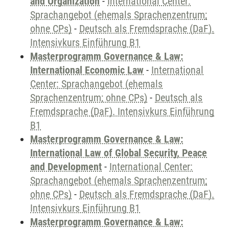
and Organization
-
International Center:
Sprachangebot (ehemals Sprachenzentrum;
ohne CPs)
-
Deutsch als Fremdsprache (DaF).
Intensivkurs Einführung B1
Masterprogramm Governance & Law:
International Economic Law
-
International
Center: Sprachangebot (ehemals
Sprachenzentrum; ohne CPs)
-
Deutsch als
Fremdsprache (DaF). Intensivkurs Einführung
B1
Masterprogramm Governance & Law:
International Law of Global Security, Peace
and Development
-
International Center:
Sprachangebot (ehemals Sprachenzentrum;
ohne CPs)
-
Deutsch als Fremdsprache (DaF).
Intensivkurs Einführung B1
Masterprogramm Governance & Law: