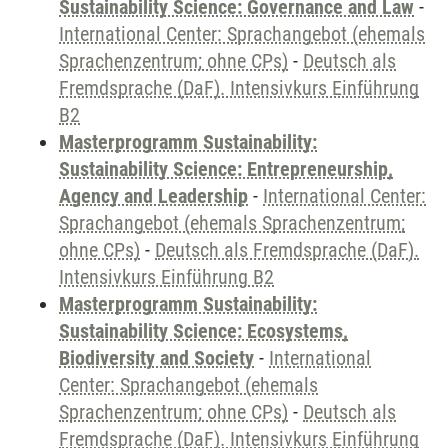
Sustainability Science: Governance and Law
-
International Center: Sprachangebot (ehemals
Sprachenzentrum; ohne CPs)
-
Deutsch als
Fremdsprache (DaF). Intensivkurs Einführung
B2
Masterprogramm Sustainability:
Sustainability Science: Entrepreneurship,
Agency and Leadership
-
International Center:
Sprachangebot (ehemals Sprachenzentrum;
ohne CPs)
-
Deutsch als Fremdsprache (DaF).
Intensivkurs Einführung B2
Masterprogramm Sustainability:
Sustainability Science: Ecosystems,
Biodiversity and Society
-
International
Center: Sprachangebot (ehemals
Sprachenzentrum; ohne CPs)
-
Deutsch als
Fremdsprache (DaF). Intensivkurs Einführung