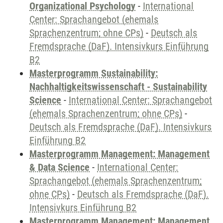
Organizational Psychology
-
International
Center: Sprachangebot (ehemals
Sprachenzentrum; ohne CPs)
-
Deutsch als
Fremdsprache (DaF). Intensivkurs Einführung
B2
Masterprogramm Sustainability:
Nachhaltigkeitswissenschaft - Sustainability
Science
-
International Center: Sprachangebot
(ehemals Sprachenzentrum; ohne CPs)
-
Deutsch als Fremdsprache (DaF). Intensivkurs
Einführung B2
Masterprogramm Management: Management
& Data Science
-
International Center:
Sprachangebot (ehemals Sprachenzentrum;
ohne CPs)
-
Deutsch als Fremdsprache (DaF).
Intensivkurs Einführung B2
Masterprogramm Management: Management