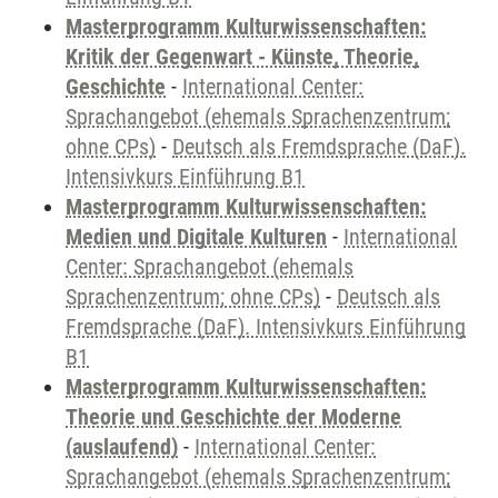
Masterprogramm Kulturwissenschaften:
Kritik der Gegenwart - Künste, Theorie,
Geschichte
-
International Center:
Sprachangebot (ehemals Sprachenzentrum;
ohne CPs)
-
Deutsch als Fremdsprache (DaF).
Intensivkurs Einführung B1
Masterprogramm Kulturwissenschaften:
Medien und Digitale Kulturen
-
International
Center: Sprachangebot (ehemals
Sprachenzentrum; ohne CPs)
-
Deutsch als
Fremdsprache (DaF). Intensivkurs Einführung
B1
Masterprogramm Kulturwissenschaften:
Theorie und Geschichte der Moderne
(auslaufend)
-
International Center:
Sprachangebot (ehemals Sprachenzentrum;