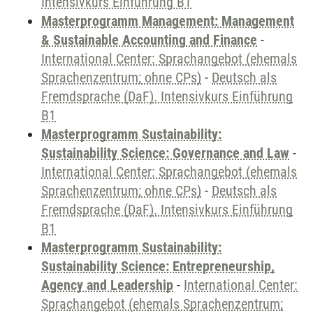
Intensivkurs Einführung B1
Masterprogramm Management: Management
& Sustainable Accounting and Finance
-
International Center: Sprachangebot (ehemals
Sprachenzentrum; ohne CPs)
-
Deutsch als
Fremdsprache (DaF). Intensivkurs Einführung
B1
Masterprogramm Sustainability:
Sustainability Science: Governance and Law
-
International Center: Sprachangebot (ehemals
Sprachenzentrum; ohne CPs)
-
Deutsch als
Fremdsprache (DaF). Intensivkurs Einführung
B1
Masterprogramm Sustainability:
Sustainability Science: Entrepreneurship,
Agency and Leadership
-
International Center:
Sprachangebot (ehemals Sprachenzentrum;