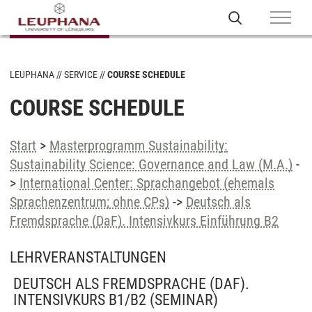
LEUPHANA
SERVICE
COURSE SCHEDULE
COURSE SCHEDULE
Start
>
Masterprogramm Sustainability:
Sustainability Science: Governance and Law (M.A.)
-
>
International Center: Sprachangebot (ehemals
Sprachenzentrum; ohne CPs)
->
Deutsch als
Fremdsprache (DaF). Intensivkurs Einführung B2
LEHRVERANSTALTUNGEN
DEUTSCH ALS FREMDSPRACHE (DAF).
INTENSIVKURS B1/B2
(SEMINAR)