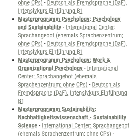
ohne CPs)
-
Deutsch als Fremdsprache (DaF).
Intensivkurs Einführung B1
Masterprogramm Psychology: Psychology
and Sustainability
-
International Center:
Sprachangebot (ehemals Sprachenzentrum;
ohne CPs)
-
Deutsch als Fremdsprache (DaF).
Intensivkurs Einführung B1
Masterprogramm Psychology: Work &
Organizational Psychology
-
International
Center: Sprachangebot (ehemals
Sprachenzentrum; ohne CPs)
-
Deutsch als
Fremdsprache (DaF). Intensivkurs Einführung
B1
Masterprogramm Sustainability:
Nachhaltigkeitswissenschaft - Sustainability
Science
-
International Center: Sprachangebot
(ehemals Sprachenzentrum; ohne CPs)
-