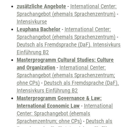
zusätzliche Angebote
-
International Center:
Sprachangebot (ehemals Sprachenzentrum)
-
Intensivkurse
Leuphana Bachelor
-
International Center:
Sprachangebot (ehemals Sprachenzentrum)
-
Deutsch als Fremdsprache (DaF). Intensivkurs
Einführung B2
Masterprogramm Cultural Studies: Culture
and Organization
-
International Center:
Sprachangebot (ehemals Sprachenzentrum;
ohne CPs)
-
Deutsch als Fremdsprache (DaF).
Intensivkurs Einführung B2
Masterprogramm Governance & Law:
International Economic Law
-
International
Center: Sprachangebot (ehemals
Sprachenzentrum; ohne CPs)
-
Deutsch als