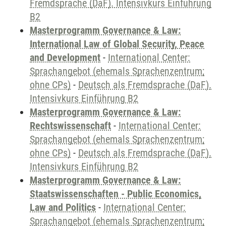
Fremdsprache (DaF). Intensivkurs Einführung
B2
Masterprogramm Governance & Law:
International Law of Global Security, Peace
and Development
-
International Center:
Sprachangebot (ehemals Sprachenzentrum;
ohne CPs)
-
Deutsch als Fremdsprache (DaF).
Intensivkurs Einführung B2
Masterprogramm Governance & Law:
Rechtswissenschaft
-
International Center:
Sprachangebot (ehemals Sprachenzentrum;
ohne CPs)
-
Deutsch als Fremdsprache (DaF).
Intensivkurs Einführung B2
Masterprogramm Governance & Law:
Staatswissenschaften - Public Economics,
Law and Politics
-
International Center:
Sprachangebot (ehemals Sprachenzentrum;