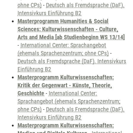
ohne CPs)
-
Deutsch als Fremdsprache (DaF).
Intensivkurs Einführung B2
Masterprogramm Humanities & Social
Sciences: Kulturwissenschaften - Culture,
Arts and Media [ab Studienbeginn WS 13/14]
-
International Center: Sprachangebot
(ehemals Sprachenzentrum; ohne CPs)
-
Deutsch als Fremdsprache (DaF). Intensivkurs
Einführung B2
Masterprogramm Kulturwissenschaften:
Kritik der Gegenwart - Künste, Theorie,
Geschichte
-
International Center:
Sprachangebot (ehemals Sprachenzentrum;
ohne CPs)
-
Deutsch als Fremdsprache (DaF).
Intensivkurs Einführung B2
Masterprogramm Kulturwissenschaften: