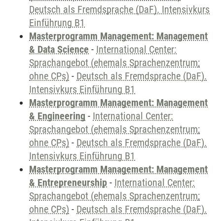
Deutsch als Fremdsprache (DaF). Intensivkurs
Einführung B1
Masterprogramm Management: Management
& Data Science
-
International Center:
Sprachangebot (ehemals Sprachenzentrum;
ohne CPs)
-
Deutsch als Fremdsprache (DaF).
Intensivkurs Einführung B1
Masterprogramm Management: Management
& Engineering
-
International Center:
Sprachangebot (ehemals Sprachenzentrum;
ohne CPs)
-
Deutsch als Fremdsprache (DaF).
Intensivkurs Einführung B1
Masterprogramm Management: Management
& Entrepreneurship
-
International Center:
Sprachangebot (ehemals Sprachenzentrum;
ohne CPs)
-
Deutsch als Fremdsprache (DaF).