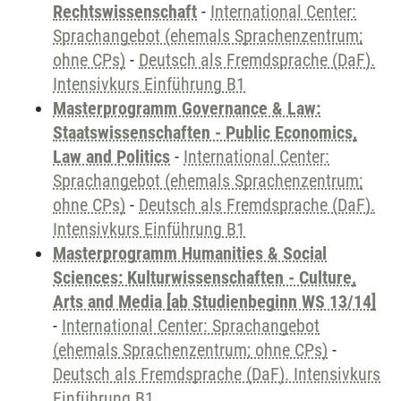
Rechtswissenschaft
-
International Center:
Sprachangebot (ehemals Sprachenzentrum;
ohne CPs)
-
Deutsch als Fremdsprache (DaF).
Intensivkurs Einführung B1
Masterprogramm Governance & Law:
Staatswissenschaften - Public Economics,
Law and Politics
-
International Center:
Sprachangebot (ehemals Sprachenzentrum;
ohne CPs)
-
Deutsch als Fremdsprache (DaF).
Intensivkurs Einführung B1
Masterprogramm Humanities & Social
Sciences: Kulturwissenschaften - Culture,
Arts and Media [ab Studienbeginn WS 13/14]
-
International Center: Sprachangebot
(ehemals Sprachenzentrum; ohne CPs)
-
Deutsch als Fremdsprache (DaF). Intensivkurs
Einführung B1