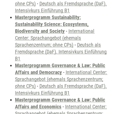
ohne CPs)
-
Deutsch als Fremdsprache (DaF).
Intensivkurs Einführung B1
Masterprogramm Sustainability:
Sustainability Science: Ecosystems,
Biodiversity and Society
-
International
Center: Sprachangebot (ehemals
Sprachenzentrum; ohne CPs)
-
Deutsch als
Fremdsprache (DaF). Intensivkurs Einführung
B1
Masterprogramm Governance & Law: Public
Affairs and Democracy
-
International Center:
Sprachangebot (ehemals Sprachenzentrum;
ohne CPs)
-
Deutsch als Fremdsprache (DaF).
Intensivkurs Einführung B1
Masterprogramm Governance & Law: Public
Affairs and Economics
-
International Center:
Sprachangebot (ehemals Sprachenzentrum;