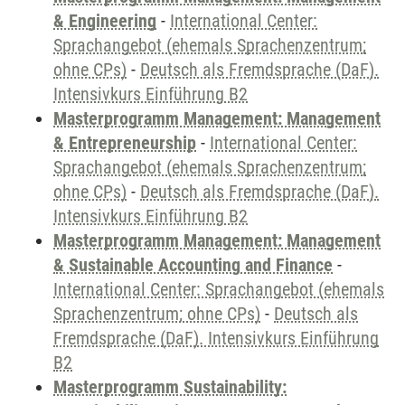
& Engineering
-
International Center:
Sprachangebot (ehemals Sprachenzentrum;
ohne CPs)
-
Deutsch als Fremdsprache (DaF).
Intensivkurs Einführung B2
Masterprogramm Management: Management
& Entrepreneurship
-
International Center:
Sprachangebot (ehemals Sprachenzentrum;
ohne CPs)
-
Deutsch als Fremdsprache (DaF).
Intensivkurs Einführung B2
Masterprogramm Management: Management
& Sustainable Accounting and Finance
-
International Center: Sprachangebot (ehemals
Sprachenzentrum; ohne CPs)
-
Deutsch als
Fremdsprache (DaF). Intensivkurs Einführung
B2
Masterprogramm Sustainability: