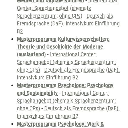
Medien und Digitale Kulturen
-
International
Center: Sprachangebot (ehemals
Sprachenzentrum; ohne CPs)
-
Deutsch als
Fremdsprache (DaF). Intensivkurs Einführung
B2
Masterprogramm Kulturwissenschaften:
Theorie und Geschichte der Moderne
(auslaufend)
-
International Center:
Sprachangebot (ehemals Sprachenzentrum;
ohne CPs)
-
Deutsch als Fremdsprache (DaF).
Intensivkurs Einführung B2
Masterprogramm Psychology: Psychology
and Sustainability
-
International Center:
Sprachangebot (ehemals Sprachenzentrum;
ohne CPs)
-
Deutsch als Fremdsprache (DaF).
Intensivkurs Einführung B2
Masterprogramm Psychology: Work &