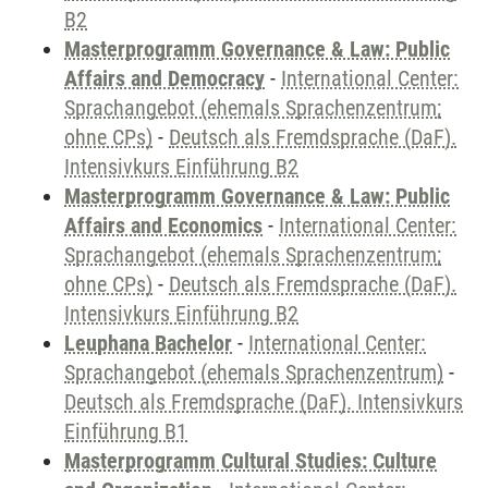
B2
Masterprogramm Governance & Law: Public
Affairs and Democracy
-
International Center:
Sprachangebot (ehemals Sprachenzentrum;
ohne CPs)
-
Deutsch als Fremdsprache (DaF).
Intensivkurs Einführung B2
Masterprogramm Governance & Law: Public
Affairs and Economics
-
International Center:
Sprachangebot (ehemals Sprachenzentrum;
ohne CPs)
-
Deutsch als Fremdsprache (DaF).
Intensivkurs Einführung B2
Leuphana Bachelor
-
International Center:
Sprachangebot (ehemals Sprachenzentrum)
-
Deutsch als Fremdsprache (DaF). Intensivkurs
Einführung B1
Masterprogramm Cultural Studies: Culture