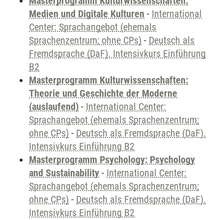
Masterprogramm Kulturwissenschaften:
Medien und Digitale Kulturen
-
International
Center: Sprachangebot (ehemals
Sprachenzentrum; ohne CPs)
-
Deutsch als
Fremdsprache (DaF). Intensivkurs Einführung
B2
Masterprogramm Kulturwissenschaften:
Theorie und Geschichte der Moderne
(auslaufend)
-
International Center:
Sprachangebot (ehemals Sprachenzentrum;
ohne CPs)
-
Deutsch als Fremdsprache (DaF).
Intensivkurs Einführung B2
Masterprogramm Psychology: Psychology
and Sustainability
-
International Center:
Sprachangebot (ehemals Sprachenzentrum;
ohne CPs)
-
Deutsch als Fremdsprache (DaF).
Intensivkurs Einführung B2