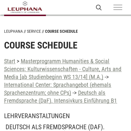
LEUPHANA
SERVICE
COURSE SCHEDULE
COURSE SCHEDULE
Start
>
Masterprogramm Humanities & Social
Sciences: Kulturwissenschaften - Culture, Arts and
Media [ab Studienbeginn WS 13/14] (M.A.)
->
International Center: Sprachangebot (ehemals
Sprachenzentrum; ohne CPs)
->
Deutsch als
Fremdsprache (DaF). Intensivkurs Einführung B1
LEHRVERANSTALTUNGEN
DEUTSCH ALS FREMDSPRACHE (DAF).