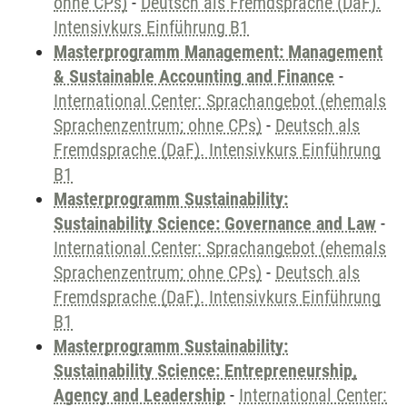
ohne CPs)
-
Deutsch als Fremdsprache (DaF).
Intensivkurs Einführung B1
Masterprogramm Management: Management
& Sustainable Accounting and Finance
-
International Center: Sprachangebot (ehemals
Sprachenzentrum; ohne CPs)
-
Deutsch als
Fremdsprache (DaF). Intensivkurs Einführung
B1
Masterprogramm Sustainability:
Sustainability Science: Governance and Law
-
International Center: Sprachangebot (ehemals
Sprachenzentrum; ohne CPs)
-
Deutsch als
Fremdsprache (DaF). Intensivkurs Einführung
B1
Masterprogramm Sustainability:
Sustainability Science: Entrepreneurship,
Agency and Leadership
-
International Center: