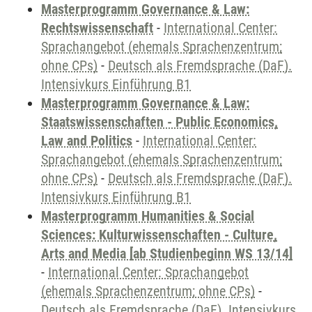
Masterprogramm Governance & Law:
Rechtswissenschaft
-
International Center:
Sprachangebot (ehemals Sprachenzentrum;
ohne CPs)
-
Deutsch als Fremdsprache (DaF).
Intensivkurs Einführung B1
Masterprogramm Governance & Law:
Staatswissenschaften - Public Economics,
Law and Politics
-
International Center:
Sprachangebot (ehemals Sprachenzentrum;
ohne CPs)
-
Deutsch als Fremdsprache (DaF).
Intensivkurs Einführung B1
Masterprogramm Humanities & Social
Sciences: Kulturwissenschaften - Culture,
Arts and Media [ab Studienbeginn WS 13/14]
-
International Center: Sprachangebot
(ehemals Sprachenzentrum; ohne CPs)
-
Deutsch als Fremdsprache (DaF). Intensivkurs