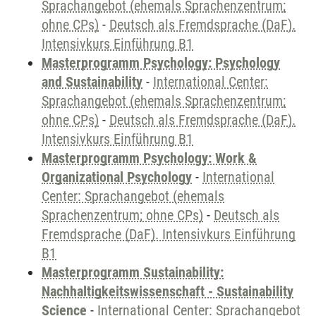
Sprachangebot (ehemals Sprachenzentrum;
ohne CPs)
-
Deutsch als Fremdsprache (DaF).
Intensivkurs Einführung B1
Masterprogramm Psychology: Psychology
and Sustainability
-
International Center:
Sprachangebot (ehemals Sprachenzentrum;
ohne CPs)
-
Deutsch als Fremdsprache (DaF).
Intensivkurs Einführung B1
Masterprogramm Psychology: Work &
Organizational Psychology
-
International
Center: Sprachangebot (ehemals
Sprachenzentrum; ohne CPs)
-
Deutsch als
Fremdsprache (DaF). Intensivkurs Einführung
B1
Masterprogramm Sustainability:
Nachhaltigkeitswissenschaft - Sustainability
Science
-
International Center: Sprachangebot