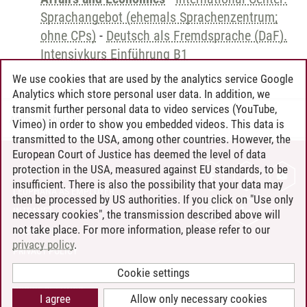
Sprachangebot (ehemals Sprachenzentrum;
ohne CPs)
-
Deutsch als Fremdsprache (DaF).
Intensivkurs Einführung B1
We use cookies that are used by the analytics service Google
Analytics which store personal user data. In addition, we
transmit further personal data to video services (YouTube,
Andreea Tribel
/
30.06.2024
Vimeo) in order to show you embedded videos. This data is
transmitted to the USA, among other countries. However, the
European Court of Justice has deemed the level of data
protection in the USA, measured against EU standards, to be
CONTACT
insufficient. There is also the possibility that your data may
LEUPHANA AS EMPLOYER
then be processed by US authorities. If you click on "Use only
INTRANET
necessary cookies", the transmission described above will
not take place. For more information, please refer to our
SITE NOTICE
privacy policy
.
PRIVACY POLICY
ACCESSIBILITY
Cookie settings
COOKIE SETTINGS
I agree
Allow only necessary cookies