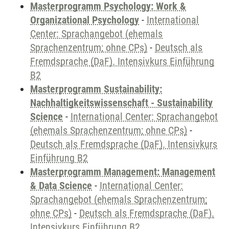
Masterprogramm Psychology: Work &
Organizational Psychology
-
International
Center: Sprachangebot (ehemals
Sprachenzentrum; ohne CPs)
-
Deutsch als
Fremdsprache (DaF). Intensivkurs Einführung
B2
Masterprogramm Sustainability:
Nachhaltigkeitswissenschaft - Sustainability
Science
-
International Center: Sprachangebot
(ehemals Sprachenzentrum; ohne CPs)
-
Deutsch als Fremdsprache (DaF). Intensivkurs
Einführung B2
Masterprogramm Management: Management
& Data Science
-
International Center:
Sprachangebot (ehemals Sprachenzentrum;
ohne CPs)
-
Deutsch als Fremdsprache (DaF).
Intensivkurs Einführung B2