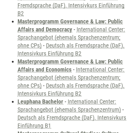
Fremdsprache (DaF). Intensivkurs Einführung
B2
Masterprogramm Governance & Law: Public
Affairs and Democracy
-
International Center:
Sprachangebot (ehemals Sprachenzentrum;
ohne CPs)
-
Deutsch als Fremdsprache (DaF).
Intensivkurs Einführung B2
Masterprogramm Governance & Law: Public
Affairs and Economics
-
International Center:
Sprachangebot (ehemals Sprachenzentrum;
ohne CPs)
-
Deutsch als Fremdsprache (DaF).
Intensivkurs Einführung B2
Leuphana Bachelor
-
International Center:
Sprachangebot (ehemals Sprachenzentrum)
-
Deutsch als Fremdsprache (DaF). Intensivkurs
Einführung B1