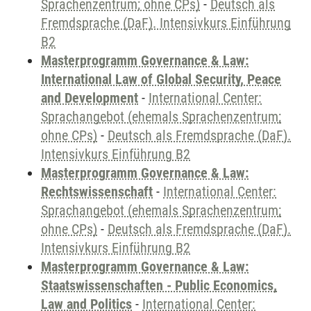
Sprachenzentrum; ohne CPs)
-
Deutsch als
Fremdsprache (DaF). Intensivkurs Einführung
B2
Masterprogramm Governance & Law:
International Law of Global Security, Peace
and Development
-
International Center:
Sprachangebot (ehemals Sprachenzentrum;
ohne CPs)
-
Deutsch als Fremdsprache (DaF).
Intensivkurs Einführung B2
Masterprogramm Governance & Law:
Rechtswissenschaft
-
International Center:
Sprachangebot (ehemals Sprachenzentrum;
ohne CPs)
-
Deutsch als Fremdsprache (DaF).
Intensivkurs Einführung B2
Masterprogramm Governance & Law:
Staatswissenschaften - Public Economics,
Law and Politics
-
International Center: