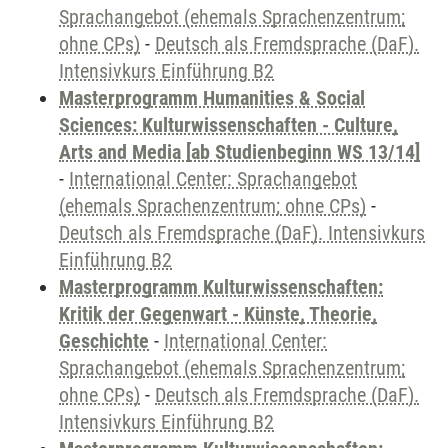
Sprachangebot (ehemals Sprachenzentrum;
ohne CPs)
-
Deutsch als Fremdsprache (DaF).
Intensivkurs Einführung B2
Masterprogramm Humanities & Social
Sciences: Kulturwissenschaften - Culture,
Arts and Media [ab Studienbeginn WS 13/14]
-
International Center: Sprachangebot
(ehemals Sprachenzentrum; ohne CPs)
-
Deutsch als Fremdsprache (DaF). Intensivkurs
Einführung B2
Masterprogramm Kulturwissenschaften:
Kritik der Gegenwart - Künste, Theorie,
Geschichte
-
International Center:
Sprachangebot (ehemals Sprachenzentrum;
ohne CPs)
-
Deutsch als Fremdsprache (DaF).
Intensivkurs Einführung B2