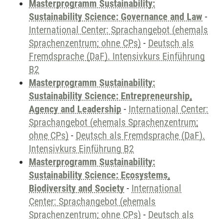
Masterprogramm Sustainability:
Sustainability Science: Governance and Law
-
International Center: Sprachangebot (ehemals
Sprachenzentrum; ohne CPs)
-
Deutsch als
Fremdsprache (DaF). Intensivkurs Einführung
B2
Masterprogramm Sustainability:
Sustainability Science: Entrepreneurship,
Agency and Leadership
-
International Center:
Sprachangebot (ehemals Sprachenzentrum;
ohne CPs)
-
Deutsch als Fremdsprache (DaF).
Intensivkurs Einführung B2
Masterprogramm Sustainability:
Sustainability Science: Ecosystems,
Biodiversity and Society
-
International
Center: Sprachangebot (ehemals
Sprachenzentrum; ohne CPs)
-
Deutsch als