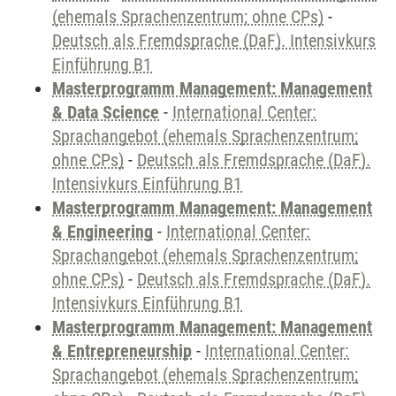
(ehemals Sprachenzentrum; ohne CPs)
-
Deutsch als Fremdsprache (DaF). Intensivkurs
Einführung B1
Masterprogramm Management: Management
& Data Science
-
International Center:
Sprachangebot (ehemals Sprachenzentrum;
ohne CPs)
-
Deutsch als Fremdsprache (DaF).
Intensivkurs Einführung B1
Masterprogramm Management: Management
& Engineering
-
International Center:
Sprachangebot (ehemals Sprachenzentrum;
ohne CPs)
-
Deutsch als Fremdsprache (DaF).
Intensivkurs Einführung B1
Masterprogramm Management: Management
& Entrepreneurship
-
International Center:
Sprachangebot (ehemals Sprachenzentrum;