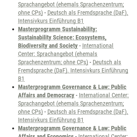
Sprachangebot (ehemals Sprachenzentrum;
ohne CPs)
-
Deutsch als Fremdsprache (DaF).
Intensivkurs Einführung B1
Masterprogramm Sustainability:
Sustainability Science: Ecosystems,
Biodiversity and Society
-
International
Center: Sprachangebot (ehemals
Sprachenzentrum; ohne CPs)
-
Deutsch als
Fremdsprache (DaF). Intensivkurs Einführung
B1
Masterprogramm Governance & Law: Public
Affairs and Democracy
-
International Center:
Sprachangebot (ehemals Sprachenzentrum;
ohne CPs)
-
Deutsch als Fremdsprache (DaF).
Intensivkurs Einführung B1
Masterprogramm Governance & Law: Public
Affairs and Economics
-
International Center: