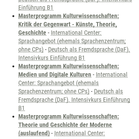
Einführung B1
Masterprogramm Kulturwissenschaften:
Kritik der Gegenwart - Künste, Theorie,
Geschichte
-
International Center:
Sprachangebot (ehemals Sprachenzentrum;
ohne CPs)
-
Deutsch als Fremdsprache (DaF).
Intensivkurs Einführung B1
Masterprogramm Kulturwissenschaften:
Medien und Digitale Kulturen
-
International
Center: Sprachangebot (ehemals
Sprachenzentrum; ohne CPs)
-
Deutsch als
Fremdsprache (DaF). Intensivkurs Einführung
B1
Masterprogramm Kulturwissenschaften:
Theorie und Geschichte der Moderne
(auslaufend)
-
International Center: