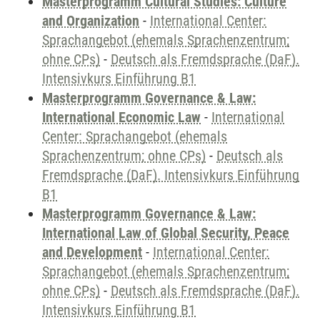
Masterprogramm Cultural Studies: Culture
and Organization
-
International Center:
Sprachangebot (ehemals Sprachenzentrum;
ohne CPs)
-
Deutsch als Fremdsprache (DaF).
Intensivkurs Einführung B1
Masterprogramm Governance & Law:
International Economic Law
-
International
Center: Sprachangebot (ehemals
Sprachenzentrum; ohne CPs)
-
Deutsch als
Fremdsprache (DaF). Intensivkurs Einführung
B1
Masterprogramm Governance & Law:
International Law of Global Security, Peace
and Development
-
International Center:
Sprachangebot (ehemals Sprachenzentrum;
ohne CPs)
-
Deutsch als Fremdsprache (DaF).
Intensivkurs Einführung B1