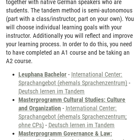
together with native German speakers who are
students. The tandem method is semi-autonomous
(part with a class/instructor, part on your own). You
will choose individual learning goals with your
instructor. Additionally you will reflect and improve
your learning process. In order to do this, you need
to have completed an A1 course and be taking an
A2 course.
Leuphana Bachelor
-
International Center:
Sprachangebot (ehemals Sprachenzentrum)
-
Deutsch lernen im Tandem
Masterprogramm Cultural Studies: Culture
and Organization
-
International Center:
Sprachangebot (ehemals Sprachenzentrum;
ohne CPs)
-
Deutsch lernen im Tandem
Masterprogramm Governance & Law: