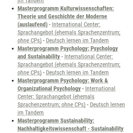
im Tandem
Masterprogramm Kulturwissenschaften:
Theorie und Geschichte der Moderne
(auslaufend)
-
International Center:
Sprachangebot (ehemals Sprachenzentrum;
ohne CPs)
-
Deutsch lernen im Tandem
Masterprogramm Psychology: Psychology
and Sustainability
-
International Center:
Sprachangebot (ehemals Sprachenzentrum;
ohne CPs)
-
Deutsch lernen im Tandem
Masterprogramm Psychology: Work &
Organizational Psychology
-
International
Center: Sprachangebot (ehemals
Sprachenzentrum; ohne CPs)
-
Deutsch lernen
im Tandem
Masterprogramm Sustainability:
Nachhaltigkeitswissenschaft - Sustainability