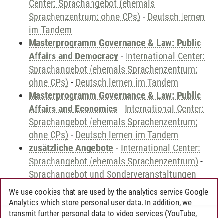
Center: Sprachangebot (ehemals
Sprachenzentrum; ohne CPs)
-
Deutsch lernen
im Tandem
Masterprogramm Governance & Law: Public
Affairs and Democracy
-
International Center:
Sprachangebot (ehemals Sprachenzentrum;
ohne CPs)
-
Deutsch lernen im Tandem
Masterprogramm Governance & Law: Public
Affairs and Economics
-
International Center:
Sprachangebot (ehemals Sprachenzentrum;
ohne CPs)
-
Deutsch lernen im Tandem
zusätzliche Angebote
-
International Center:
Sprachangebot (ehemals Sprachenzentrum)
-
Sprachangebot und Sonderveranstaltungen
We use cookies that are used by the analytics service Google
Analytics which store personal user data. In addition, we
transmit further personal data to video services (YouTube,