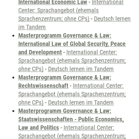
International Economic Law
-
International
Center: Sprachangebot (ehemals
Sprachenzentrum; ohne CPs)
-
Deutsch lernen
im Tandem
Masterprogramm Governance & Law:
International Law of Global Security, Peace
and Development
-
International Center:
Sprachangebot (ehemals Sprachenzentrum;
ohne CPs)
-
Deutsch lernen im Tandem
Masterprogramm Governance & Law:
Rechtswissenschaft
-
International Center:
Sprachangebot (ehemals Sprachenzentrum;
ohne CPs)
-
Deutsch lernen im Tandem
Masterprogramm Governance & Law:
Staatswissenschaften - Public Economics,
Law and Politics
-
International Center:
Sprachangebot (ehemals Sprachenzentrum;