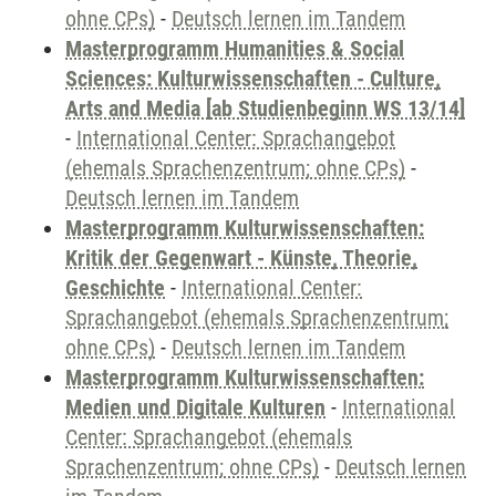
ohne CPs)
-
Deutsch lernen im Tandem
Masterprogramm Humanities & Social
Sciences: Kulturwissenschaften - Culture,
Arts and Media [ab Studienbeginn WS 13/14]
-
International Center: Sprachangebot
(ehemals Sprachenzentrum; ohne CPs)
-
Deutsch lernen im Tandem
Masterprogramm Kulturwissenschaften:
Kritik der Gegenwart - Künste, Theorie,
Geschichte
-
International Center:
Sprachangebot (ehemals Sprachenzentrum;
ohne CPs)
-
Deutsch lernen im Tandem
Masterprogramm Kulturwissenschaften:
Medien und Digitale Kulturen
-
International
Center: Sprachangebot (ehemals
Sprachenzentrum; ohne CPs)
-
Deutsch lernen