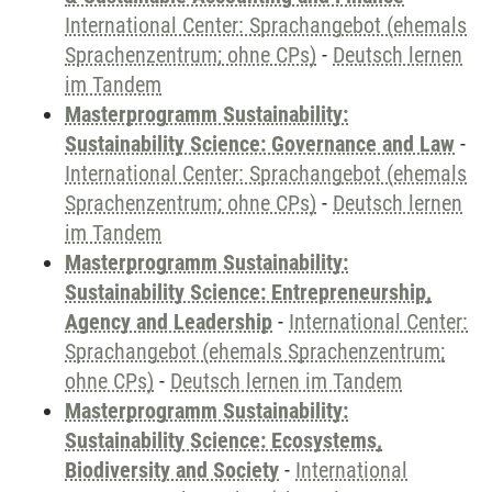
International Center: Sprachangebot (ehemals
Sprachenzentrum; ohne CPs)
-
Deutsch lernen
im Tandem
Masterprogramm Sustainability:
Sustainability Science: Governance and Law
-
International Center: Sprachangebot (ehemals
Sprachenzentrum; ohne CPs)
-
Deutsch lernen
im Tandem
Masterprogramm Sustainability:
Sustainability Science: Entrepreneurship,
Agency and Leadership
-
International Center:
Sprachangebot (ehemals Sprachenzentrum;
ohne CPs)
-
Deutsch lernen im Tandem
Masterprogramm Sustainability:
Sustainability Science: Ecosystems,
Biodiversity and Society
-
International