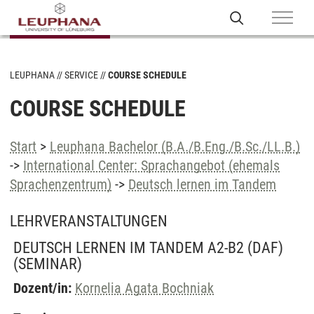
LEUPHANA
SERVICE
COURSE SCHEDULE
COURSE SCHEDULE
Start
>
Leuphana Bachelor (B.A./B.Eng./B.Sc./LL.B.)
->
International Center: Sprachangebot (ehemals
Sprachenzentrum)
->
Deutsch lernen im Tandem
LEHRVERANSTALTUNGEN
DEUTSCH LERNEN IM TANDEM A2-B2 (DAF)
(SEMINAR)
Dozent/in:
Kornelia Agata Bochniak