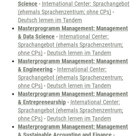
Science
-
International Center: Sprachangebot
(ehemals Sprachenzentrum; ohne CPs)
-
Deutsch lernen im Tandem
Masterprogramm Management: Management
& Data Science
-
International Center:
Sprachangebot (ehemals Sprachenzentrum;
ohne CPs)
-
Deutsch lernen im Tandem
Masterprogramm Management: Management
& Engineering
-
International Center:
Sprachangebot (ehemals Sprachenzentrum;
ohne CPs)
-
Deutsch lernen im Tandem
Masterprogramm Management: Management
& Entrepreneurship
-
International Center:
Sprachangebot (ehemals Sprachenzentrum;
ohne CPs)
-
Deutsch lernen im Tandem
Masterprogramm Management: Management
& Sustainable Accounting and Finance
-