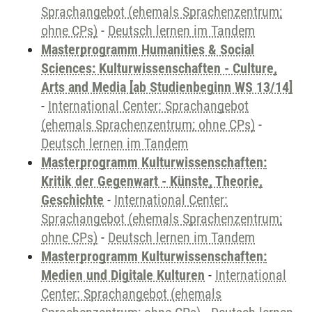
Sprachangebot (ehemals Sprachenzentrum;
ohne CPs)
-
Deutsch lernen im Tandem
Masterprogramm Humanities & Social
Sciences: Kulturwissenschaften - Culture,
Arts and Media [ab Studienbeginn WS 13/14]
-
International Center: Sprachangebot
(ehemals Sprachenzentrum; ohne CPs)
-
Deutsch lernen im Tandem
Masterprogramm Kulturwissenschaften:
Kritik der Gegenwart - Künste, Theorie,
Geschichte
-
International Center:
Sprachangebot (ehemals Sprachenzentrum;
ohne CPs)
-
Deutsch lernen im Tandem
Masterprogramm Kulturwissenschaften:
Medien und Digitale Kulturen
-
International
Center: Sprachangebot (ehemals