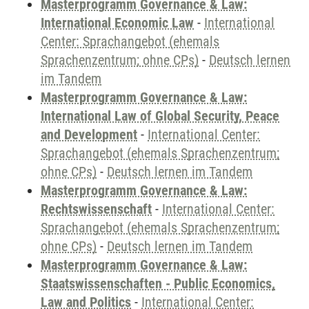
Masterprogramm Governance & Law:
International Economic Law
-
International
Center: Sprachangebot (ehemals
Sprachenzentrum; ohne CPs)
-
Deutsch lernen
im Tandem
Masterprogramm Governance & Law:
International Law of Global Security, Peace
and Development
-
International Center:
Sprachangebot (ehemals Sprachenzentrum;
ohne CPs)
-
Deutsch lernen im Tandem
Masterprogramm Governance & Law:
Rechtswissenschaft
-
International Center:
Sprachangebot (ehemals Sprachenzentrum;
ohne CPs)
-
Deutsch lernen im Tandem
Masterprogramm Governance & Law:
Staatswissenschaften - Public Economics,
Law and Politics
-
International Center: