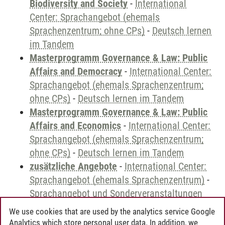
Biodiversity and Society
-
International
Center: Sprachangebot (ehemals
Sprachenzentrum; ohne CPs)
-
Deutsch lernen
im Tandem
Masterprogramm Governance & Law: Public
Affairs and Democracy
-
International Center:
Sprachangebot (ehemals Sprachenzentrum;
ohne CPs)
-
Deutsch lernen im Tandem
Masterprogramm Governance & Law: Public
Affairs and Economics
-
International Center:
Sprachangebot (ehemals Sprachenzentrum;
ohne CPs)
-
Deutsch lernen im Tandem
zusätzliche Angebote
-
International Center:
Sprachangebot (ehemals Sprachenzentrum)
-
Sprachangebot und Sonderveranstaltungen
We use cookies that are used by the analytics service Google
Analytics which store personal user data. In addition, we