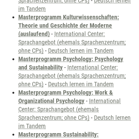
Sprachenzentrum; ohne CPs)
-
Deutsch lernen
im Tandem
Masterprogramm Kulturwissenschaften:
Theorie und Geschichte der Moderne
(auslaufend)
-
International Center:
Sprachangebot (ehemals Sprachenzentrum;
ohne CPs)
-
Deutsch lernen im Tandem
Masterprogramm Psychology: Psychology
and Sustainability
-
International Center:
Sprachangebot (ehemals Sprachenzentrum;
ohne CPs)
-
Deutsch lernen im Tandem
Masterprogramm Psychology: Work &
Organizational Psychology
-
International
Center: Sprachangebot (ehemals
Sprachenzentrum; ohne CPs)
-
Deutsch lernen
im Tandem
Masterprogramm Sustainability: