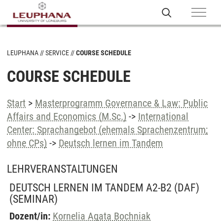
LEUPHANA
SERVICE
COURSE SCHEDULE
COURSE SCHEDULE
Start
>
Masterprogramm Governance & Law: Public
Affairs and Economics (M.Sc.)
->
International
Center: Sprachangebot (ehemals Sprachenzentrum;
ohne CPs)
->
Deutsch lernen im Tandem
LEHRVERANSTALTUNGEN
DEUTSCH LERNEN IM TANDEM A2-B2 (DAF)
(SEMINAR)
Dozent/in:
Kornelia Agata Bochniak