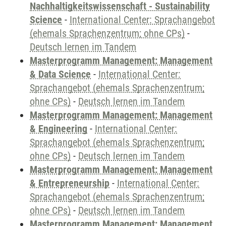
Nachhaltigkeitswissenschaft - Sustainability
Science
-
International Center: Sprachangebot
(ehemals Sprachenzentrum; ohne CPs)
-
Deutsch lernen im Tandem
Masterprogramm Management: Management
& Data Science
-
International Center:
Sprachangebot (ehemals Sprachenzentrum;
ohne CPs)
-
Deutsch lernen im Tandem
Masterprogramm Management: Management
& Engineering
-
International Center:
Sprachangebot (ehemals Sprachenzentrum;
ohne CPs)
-
Deutsch lernen im Tandem
Masterprogramm Management: Management
& Entrepreneurship
-
International Center:
Sprachangebot (ehemals Sprachenzentrum;
ohne CPs)
-
Deutsch lernen im Tandem
Masterprogramm Management: Management