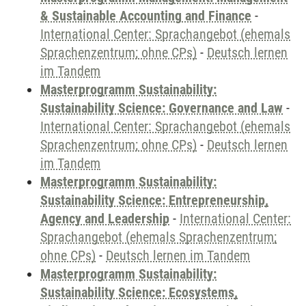
& Sustainable Accounting and Finance
-
International Center: Sprachangebot (ehemals
Sprachenzentrum; ohne CPs)
-
Deutsch lernen
im Tandem
Masterprogramm Sustainability:
Sustainability Science: Governance and Law
-
International Center: Sprachangebot (ehemals
Sprachenzentrum; ohne CPs)
-
Deutsch lernen
im Tandem
Masterprogramm Sustainability:
Sustainability Science: Entrepreneurship,
Agency and Leadership
-
International Center:
Sprachangebot (ehemals Sprachenzentrum;
ohne CPs)
-
Deutsch lernen im Tandem
Masterprogramm Sustainability:
Sustainability Science: Ecosystems,