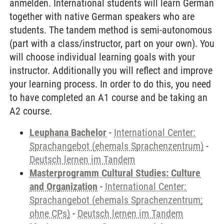
anmelden. International students will learn German
together with native German speakers who are
students. The tandem method is semi-autonomous
(part with a class/instructor, part on your own). You
will choose individual learning goals with your
instructor. Additionally you will reflect and improve
your learning process. In order to do this, you need
to have completed an A1 course and be taking an
A2 course.
Leuphana Bachelor
-
International Center:
Sprachangebot (ehemals Sprachenzentrum)
-
Deutsch lernen im Tandem
Masterprogramm Cultural Studies: Culture
and Organization
-
International Center:
Sprachangebot (ehemals Sprachenzentrum;
ohne CPs)
-
Deutsch lernen im Tandem